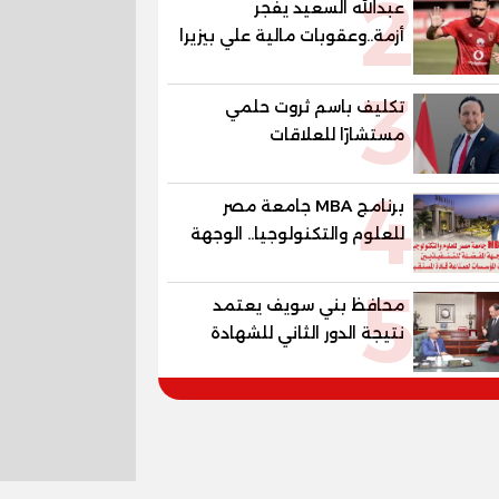
2
عبدالله السعيد يفجر
أزمة..وعقوبات مالية علي بيزيرا
وبانزا
3
تكليف باسم ثروت حلمي
مستشارًا للعلاقات
الدبلوماسية وعضوًا بالهيئة
4
الاستشارية العليا لمنظمة
برنامج MBA جامعة مصر
«جاد جمينت يوإن»
للعلوم والتكنولوجيا.. الوجهة
المفضلة للتنفيذيين وقيادات
5
المؤسسات لصناعة قادة
محافظ بني سويف يعتمد
المستقبل
نتيجة الدور الثاني للشهادة
الإعدادية العامة بنسبة
79.9% نظامي ...و69.55%
منازل.. و70.56% للمهنية ..
و100% للصُم وضعاف السمع
والنور للمكفوفين