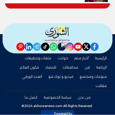
pinterest
linkedin
telegram
whatsapp
tiktok
instagram
nabd
youtube
twitter
facebook
الرئيسية
أخبار مصر
حوادث
ملفات وتحقيقات
الرياضة
فن
محافظات
اقتصاد
شئون العالم
منوعات ومجتمع
فيديو و توك شو
العدد الورقي
مقالات
من نحن
سياسة الخصوصية
اتصل بنا
©2024 alshouranews.com All Rights Reserved.
Powered by