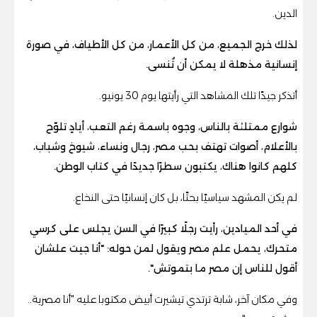
الدين.
لذلك خرج الجميع، من كل الأعمار، من كل الأطياف، في صورة
إنسانية مذهلة لا يمكن أن تُنسى.
أتذكر جيدًا تلك المشاهد التي رأيتها يوم 30 يونيو.
شوارع ممتلئة بالناس، وجوه باسمة رغم التعب، أيادٍ تلوّح
بالأعلام، أصوات تهتف بحب مصر، رجال ونساء، شيوخ وشباب،
كلهم كانوا هناك، يكتبون سطرًا جديدًا في كتاب الوطن.
لم يكن المشهد سياسيًا بحتًا، بل كان إنسانيًا حتى النخاع.
في أحد الميادين، رأيت رجلًا كبيرًا في السن يجلس على كرسي
متحرك، يحمل علم مصر ويقول لمن حوله: "أنا جيت علشان
أقول للناس إن مصر ما بتموتش".
وفي مكان آخر، شابة ترتدي تيشيرت أبيض مكتوبا عليه "أنا مصرية..