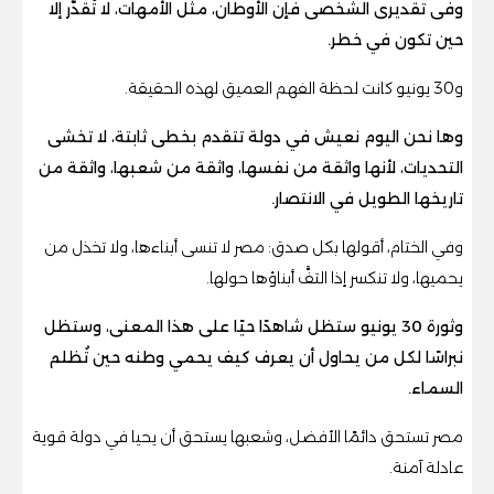
وفى تقديرى الشخصى فإن الأوطان، مثل الأمهات، لا تُقدَّر إلا
حين تكون في خطر.
و30 يونيو كانت لحظة الفهم العميق لهذه الحقيقة.
وها نحن اليوم نعيش في دولة تتقدم بخطى ثابتة، لا تخشى
التحديات، لأنها واثقة من نفسها، واثقة من شعبها، واثقة من
تاريخها الطويل في الانتصار.
وفي الختام، أقولها بكل صدق: مصر لا تنسى أبناءها، ولا تخذل من
يحميها، ولا تنكسر إذا التفَّ أبناؤها حولها.
وثورة 30 يونيو ستظل شاهدًا حيًا على هذا المعنى، وستظل
نبراسًا لكل من يحاول أن يعرف كيف يحمي وطنه حين تُظلم
السماء.
مصر تستحق دائمًا الأفضل، وشعبها يستحق أن يحيا في دولة قوية
عادلة آمنة.