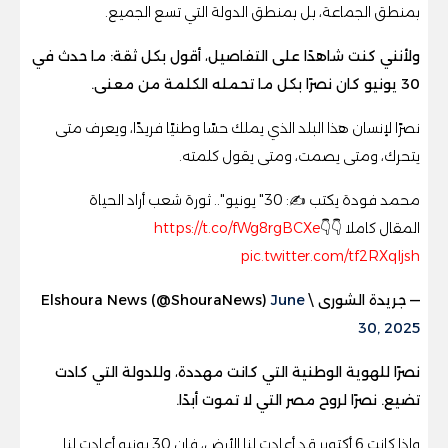
بمنطق الجماعة، بل بمنطق الدولة التي تسع الجميع.
ولأنني كنت شاهدًا على التفاصيل، أقول بكل ثقة: ما حدث في
30 يونيو كان نصرًا بكل ما تحمله الكلمة من معنى.
نصرًا لإنسان هذا البلد الذي يملك حسًا وطنيًا فريدًا، ويعرف متى
يتحرك، ومتى يصمت، ومتى يقول كلمته.
محمد فودة يكتب ✍️: 30" يونيو".. ثورة شعب أراد الحياة
المقال كاملا 👇👇
https://t.co/fWg8rgBCXe
pic.twitter.com/tf2RXqIjsh
— جريدة الشورى \ Elshoura News (@ShouraNews)
June
30, 2025
نصرًا للهوية الوطنية التي كانت مهددة، وللدولة التي كادت
تضيع. نصرًا لروح مصر التي لا تموت أبدًا.
وإذا كانت 6 أكتوبر قد أعادت لنا الأرض، فإن 30 يونيو أعادت لنا