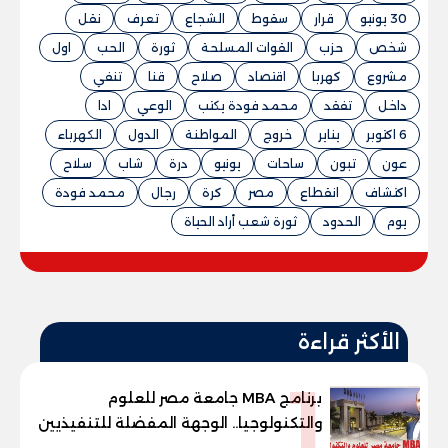
30 يونيو
قرار
سقوط
الشجاع
تعرف
نقل
شخص
حزب
القوات المسلحة
ثورة
الحب
اول
مشروع
كهربا
اقتصاد
صلاح
قنا
تنفي
داخل
تفقد
محمد فودة يكتب
الوعي
ادا
6 اكتوبر
يناير
خروج
المواطنة
الدول
الكهرباء
عون
تبون
ساحات
يونيو
درة
شاب
سلاح
اكتشاف
انقطاع
مصر
كرة
رجال
محمد فودة
يوم
الحدود
ثورة شعب أراد الحياة
الأكثر قراءة
1
برنامج MBA جامعة مصر للعلوم
والتكنولوجيا.. الوجهة المفضلة للتنفيذيين
وقيادات المؤسسات لصناعة قادة