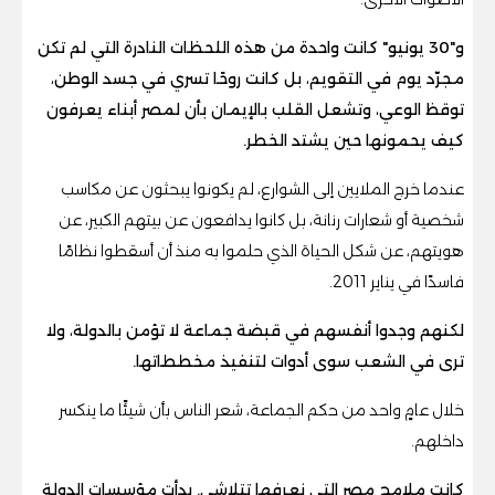
و"30 يونيو" كانت واحدة من هذه اللحظات النادرة التي لم تكن
مجرّد يوم في التقويم، بل كانت روحًا تسري في جسد الوطن،
توقظ الوعي، وتشعل القلب بالإيمان بأن لمصر أبناء يعرفون
كيف يحمونها حين يشتد الخطر.
عندما خرج الملايين إلى الشوارع، لم يكونوا يبحثون عن مكاسب
شخصية أو شعارات رنانة، بل كانوا يدافعون عن بيتهم الكبير، عن
هويتهم، عن شكل الحياة الذي حلموا به منذ أن أسقطوا نظامًا
فاسدًا في يناير 2011.
لكنهم وجدوا أنفسهم في قبضة جماعة لا تؤمن بالدولة، ولا
ترى في الشعب سوى أدوات لتنفيذ مخططاتها.
خلال عامٍ واحد من حكم الجماعة، شعر الناس بأن شيئًا ما ينكسر
داخلهم.
كانت ملامح مصر التي نعرفها تتلاشى. بدأت مؤسسات الدولة