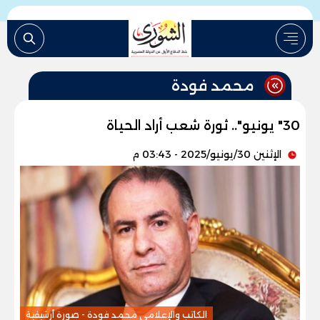
محمد فودة
30" يونيو".. ثورة شعب أراد الحياة
الإثنين 30/يونيو/2025 - 03:43 م
الكاتب والإعلامى محمد فودة - صورة أرشيفية