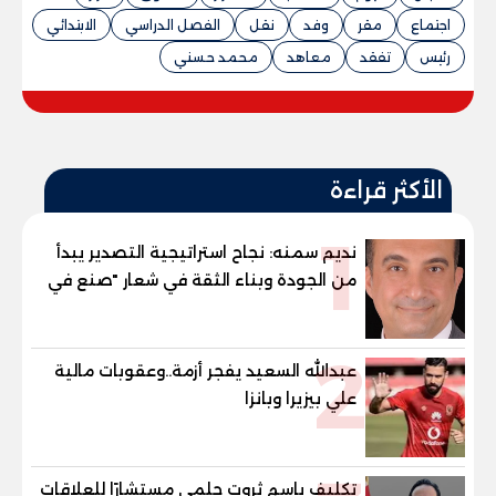
اجتماع
مقر
وفد
نقل
الفصل الدراسي
الابتدائي
رئيس
تفقد
معاهد
محمد حسني
الأكثر قراءة
1
نديم سمنه: نجاح استراتيجية التصدير يبدأ
من الجودة وبناء الثقة في شعار "صنع في
مصر"
2
عبدالله السعيد يفجر أزمة..وعقوبات مالية
علي بيزيرا وبانزا
تكليف باسم ثروت حلمي مستشارًا للعلاقات