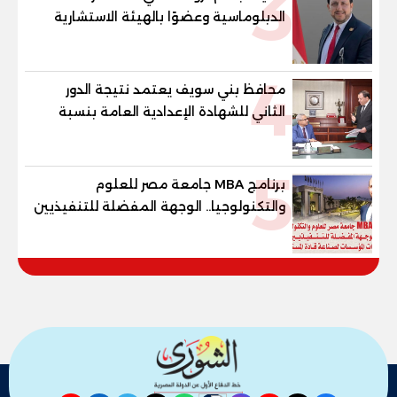
3
الدبلوماسية وعضوًا بالهيئة الاستشارية
العليا لمنظمة «جاد جمينت يوإن»
4
محافظ بني سويف يعتمد نتيجة الدور
الثاني للشهادة الإعدادية العامة بنسبة
79.9% نظامي ...و69.55% منازل.. و70.56%
للمهنية .. و100% للصُم وضعاف السمع
5
والنور للمكفوفين
برنامج MBA جامعة مصر للعلوم
والتكنولوجيا.. الوجهة المفضلة للتنفيذيين
وقيادات المؤسسات لصناعة قادة
المستقبل