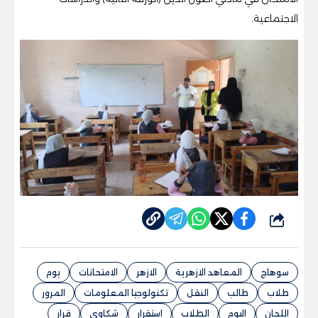
الاجتماعية.
شارك
سوهاج
المعاهد الازهرية
الازهر
الامتحانات
يوم
طلاب
طالب
النقل
تكنولوجيا المعلومات
المرور
اللجان
اليوم
الطلاب
استقرار
شكاوى
قرار