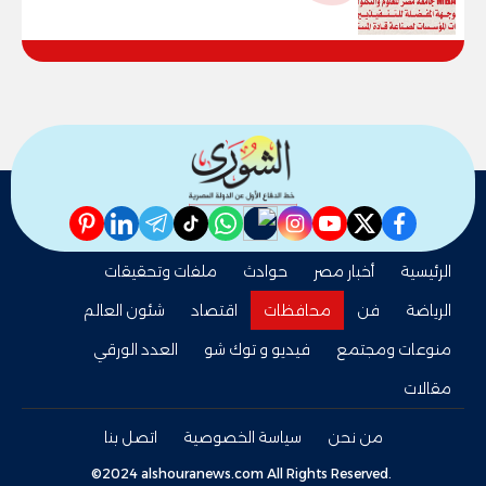
وقيادات المؤسسات لصناعة قادة
المستقبل
pinterest
linkedin
telegram
whatsapp
tiktok
instagram
nabd
youtube
twitter
facebook
الرئيسية
أخبار مصر
حوادث
ملفات وتحقيقات
الرياضة
فن
محافظات
اقتصاد
شئون العالم
منوعات ومجتمع
فيديو و توك شو
العدد الورقي
مقالات
من نحن
سياسة الخصوصية
اتصل بنا
©2024 alshouranews.com All Rights Reserved.