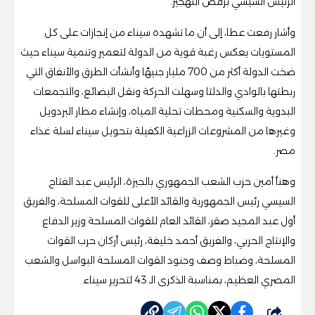
الرئيس السيسي برفض التهجير.
وأشار رفعت عطا، إلى أن ما تشهده سيناء من إنجازات على كل
المستويات يعكس رغبة قوية من الدولة لتعمير وتنمية سيناء حيث
ضخت الدولة أكثر من 700 مليار جنيهًا وأنشأت الطرق والأنفاق التي
ربطتها بالوادي والدلتا وسهلت الحركة ونقل البضائع، والتجمعات
البدوية والسكنية ومحطات تحلية المياه، وإنشاء مطار البردويل
وغيرها من المشروعات الزراعية الكفيلة بتحويل سيناء لسلة غذاء
مصر.
وهنأ أمين حزب الشعب الجمهوري بالجيزة، الرئيس عبد الفتاح
السيسي رئيس الجمهورية والقائد الأعلى للقوات المسلحة، والفريق
أول عبد المجيد صقر، القائد العام للقوات المسلحة وزير الدفاع
والإنتاج الحربي، والفريق أحمد خليفة، رئيس أركان حرب القوات
المسلحة، وضباط وصف وجنود القوات المسلحة البواسل والشعب
المصري العظيم، بمناسبة الذكرى الـ 43 لتحرير سيناء.
شارك