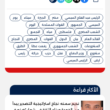
الرئيس عبد الفتاح السيسي
مصر
الجيزة
سيناء
يوم
السيسي
الجمهور
القوات المسلحة
اليوم
الشعب المصري
فلسطين
مياه
التجمع
القائد العام
بيان
الدول
القوات
المصري
النجاح
المشروعات
الشعب الجمهوري
رفعت عطا
الطرق
مشروع
وزير الدفاع
نقل
حزب
حركة
رئيس
ارض
الرئيس السيسي
الأكثر قراءة
1
نديم سمنه: نجاح استراتيجية التصدير يبدأ
من الجودة وبناء الثقة في شعار "صنع في