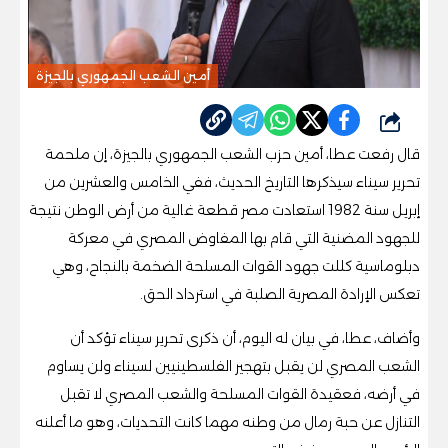
أمين الشعب الجمهوري بالجيزة
شارك
قال رفعت عطا، أمين حزب الشعب الجمهوري بالجيزة، إن ملحمة
تحرير سيناء سيذكرها التاريخ الحديث، ففي الخامس والعشرين من
إبريل سنة 1982 استعادت مصر قطعة غالية من أرض الوطن نتيجة
للجهود المضنية التي قام بها المفاوض المصري في معركة
دبلوماسية كللت جهود القوات المسلحة الضخمة بالنجاح، وهي
تعكس الإرادة المصرية الصلبة في استرداد الحق.
وأضاف، عطا، في بيان له اليوم، أن ذكرى تحرير سيناء تؤكد أن
الشعب المصري لن يقبل بتهجير الفلسطينيين لسيناء ولن يساوم
في أرضه، فعقيدة القوات المسلحة والشعب المصري لا تقبل
التنازل عن حبة رمال من وطنه مهما كانت التحديات، وهو ما أعلنه