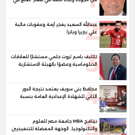
مصر"
2
عبدالله السعيد يفجر أزمة..وعقوبات مالية
علي بيزيرا وبانزا
3
تكليف باسم ثروت حلمي مستشارًا للعلاقات
الدبلوماسية وعضوًا بالهيئة الاستشارية
العليا لمنظمة «جاد جمينت يوإن»
4
محافظ بني سويف يعتمد نتيجة الدور
الثاني للشهادة الإعدادية العامة بنسبة
79.9% نظامي ...و69.55% منازل.. و70.56%
للمهنية .. و100% للصُم وضعاف السمع
5
والنور للمكفوفين
برنامج MBA جامعة مصر للعلوم
والتكنولوجيا.. الوجهة المفضلة للتنفيذيين