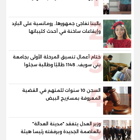
2
يالينا تفاجئ جمهورها.. رومانسية على البارد
وإيقاعات ساخنة في أحدث كليباتها
3
ختام أعمال تنسيق المرحلة الأولى بجامعة
بني سويف.. 1148 طالبًا وطالبة سجلوا
رغباتهم
4
السجن 10 سنوات للمتهم في القضية
المعروفة بمستريح البيض
5
وزير العدل يتفقد "مدينة العدالة"
بالعاصمة الجديدة وبرفقته رئيسا هيئة
قضايا الدولة وهيئة النيابة الإدارية