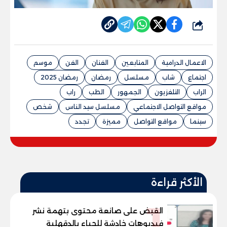
شارك
الاعمال الدرامية
المتابعين
الفنان
الفن
موسم
اجتماع
شاب
مسلسل
رمضان
رمضان 2025
الراب
التلفزيون
الجمهور
الطب
راب
مواقع التواصل الاجتماعي
مسلسل سيد الناس
شخص
سينما
مواقع التواصل
مميزة
تجدد
الأكثر قراءة
1
القبض على صانعة محتوى بتهمة نشر
فيديوهات خادشة للحياء بالدقهلية