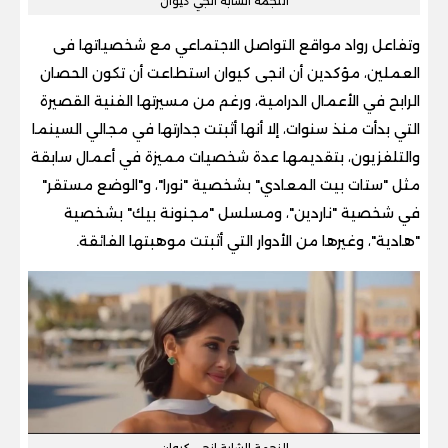
النجمة الشابة انجي كيوان
وتفاعل رواد مواقع التواصل الاجتماعي مع شخصياتها فى
العملين، مؤكدين أن انجى كيوان استطاعت أن تكون الحصان
الرابح في الأعمال الدرامية، ورغم من مسيرتها الفنية القصيرة
التي بدأت منذ سنوات، إلا أنها أثبتت جدارتها في مجالي السينما
والتلفزيون، بتقديمها عدة شخصيات مميزة في أعمال سابقة
مثل "ستات بيت المعادي" بشخصية "نورا"، و"الوضع مستقر"
في شخصية "ناردين"، ومسلسل "مجنونة بيك" بشخصية
"هادية"، وغيرها من الأدوار التي أثبتت موهبتها الفائقة.