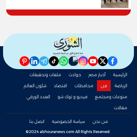
pinterest
linkedin
telegram
whatsapp
tiktok
instagram
nabd
youtube
twitter
facebook
الرئيسية
أخبار مصر
حوادث
ملفات وتحقيقات
الرياضة
فن
محافظات
اقتصاد
شئون العالم
منوعات ومجتمع
فيديو و توك شو
العدد الورقي
مقالات
من نحن
سياسة الخصوصية
اتصل بنا
©2024 alshouranews.com All Rights Reserved.