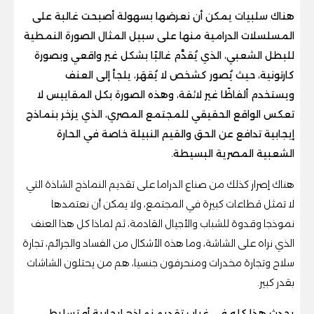
هناك سلبيات يمكن أن نعرضها بسهولة أصبحت غالبة على
المسلسلات الدرامية منها على سبيل المثال الصورة النمطية
للبطل الشعبي، الذي يُقدَّم غالبًا بشكل غير واقعي وبصورة
كارتونية، حيث يُصور كشخص لا يُقهَر، يلجأ إلى العنف
ويستخدم ألفاظًا غير لائقة، وهذه الصورة بكل المقاييس لا
تعكس الواقع الحقيقي للمجتمع المصري، الذي يزخر بنماذج
إيجابية تدافع عن الحق والقيم النبيلة خاصة في الحارة
الشعبية المصرية البسيطة.
هناك إصرار كذلك من صناع الدراما على تقديم النماذج الشاذة التي
لا تمثل قطاعات كبيرة في المجتمع، ولا يمكن أن نعتمدها
نموذجا وقدوة للشباب والأجيال القادمة، ثم لماذا كل هذا العنف
الذي نراه على الشاشة، وما هذه الأشكال من الفساد والجرائم، تجارة
سلاح وتجارة مخدرات ومنحرفون جنسيا، هم من يحتلون الشاشات
بقدر كبير.
يحدث هذا كله في غياب تقديم نماذج إيجابية أو تسليط