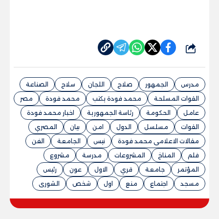
شارك
مدرس
الجمهور
صلاح
اللجان
سلاح
الصناعة
القوات المسلحة
محمد فودة يكتب
محمد فودة
مصر
عامل
الحكومة
رئاسة الجمهورية
اخبار محمد فودة
القوات
مسلسل
الدول
امن
بيان
المصري
مقالات الاعلامى محمد فودة
نيس
الجامعة
الفن
فلم
المناخ
المشروعات
مدرسة
مشروع
المؤتمر
جامعة
قري
الاول
عون
رئيس
مسجد
اجتماع
منع
اول
شخص
الشورى