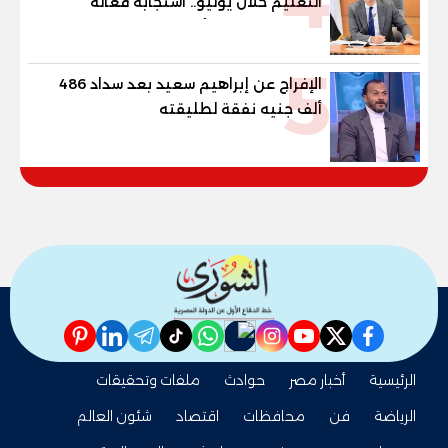
التعليم خلال يوليو.. استجابة فعالة
لشكاوى الطلاب وأولياء الأمور
5
الإفراج عن إبراهيم سعيد بعد سداد 486
ألف جنيه نفقة لطليقته
pinterest
linkedin
telegram
whatsapp
tiktok
instagram
nabd
youtube
twitter
facebook
الرئيسية
أخبار مصر
حوادث
ملفات وتحقيقات
الرياضة
فن
محافظات
اقتصاد
شئون العالم