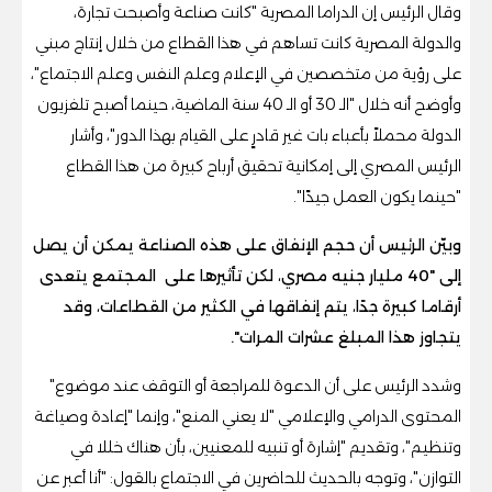
وقال الرئيس إن الدراما المصرية "كانت صناعة وأصبحت تجارة،
والدولة المصرية كانت تساهم في هذا القطاع من خلال إنتاج مبني
على رؤية من متخصصين في الإعلام وعلم النفس وعلم الاجتماع"،
وأوضح أنه خلال "الـ 30 أو الـ 40 سنة الماضية، حينما أصبح تلفزيون
الدولة محملاً بأعباء بات غير قادرٍ على القيام بهذا الدور"، وأشار
الرئيس المصري إلى إمكانية تحقيق أرباح كبيرة من هذا القطاع
"حينما يكون العمل جيدًا".
وبيّن الرئيس أن حجم الإنفاق على هذه الصناعة يمكن أن يصل
إلى "40 مليار جنيه مصري، لكن تأثيرها على المجتمع يتعدى
أرقاما كبيرة جدًا، يتم إنفاقها في الكثير من القطاعات، وقد
يتجاوز هذا المبلغ عشرات المرات".
وشدد الرئيس على أن الدعوة للمراجعة أو التوقف عند موضوع"
المحتوى الدرامي والإعلامي "لا يعني المنع"، وإنما "إعادة وصياغة
وتنظيم"، وتقديم "إشارة أو تنبيه للمعنيين، بأن هناك خللا في
التوازن"، وتوجه بالحديث للحاضرين في الاجتماع بالقول: "أنا أعبر عن