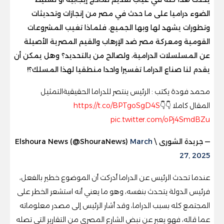
الضوء دراميا على ما حدث في مصر من إنجازات وتحديثات
وتطورات يشهد لها وبها الجميع، فلماذا تغيب المشروعات
القومية ومعركة مصر ضد الإرهاب والقيم المصرية الأصيلة
عن المسلسلات الدرامية، ولصالح من بالتحديد؟ وهل يمكن أن
يقدم لنا صناع الدراما تفسيرا واحدا منطقيا لهذا المسلك؟!
محمد فودة يكتب : الرئيس ينتصر للدراما الحقيقيةالتمثيل
المقال كاملا 👇👇
https://t.co/BPTgoSgD4S
pic.twitter.com/oPj4SmdBZu
— جريدة الشورى \ Elshoura News (@ShouraNews)
March
27, 2025
عندما تحدث الرئيس عن الدراما أدركت أن الموضوع خطير بالفعل،
فرئيس الدولة يتحدث بنفسه، وهو ما يعني أنه استشعر الخطر على
المجتمع كله بسبب الدراما، وقد أشار الرئيس إلى مصدر معلوماته
عما قاله، فهو يعبر عن نبض الشارع المصري من التقارير التي تصله