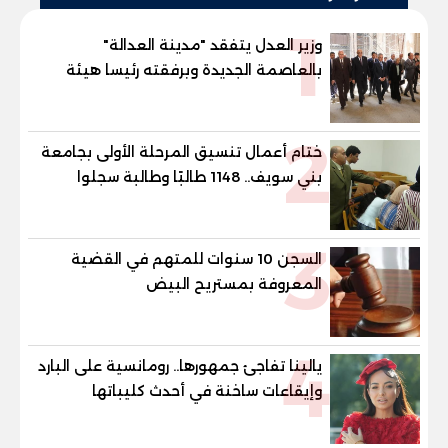
1
وزير العدل يتفقد "مدينة العدالة"
بالعاصمة الجديدة وبرفقته رئيسا هيئة
قضايا الدولة وهيئة النيابة الإدارية
2
ختام أعمال تنسيق المرحلة الأولى بجامعة
بني سويف.. 1148 طالبًا وطالبة سجلوا
رغباتهم
3
السجن 10 سنوات للمتهم في القضية
المعروفة بمستريح البيض
4
يالينا تفاجئ جمهورها.. رومانسية على البارد
وإيقاعات ساخنة في أحدث كليباتها