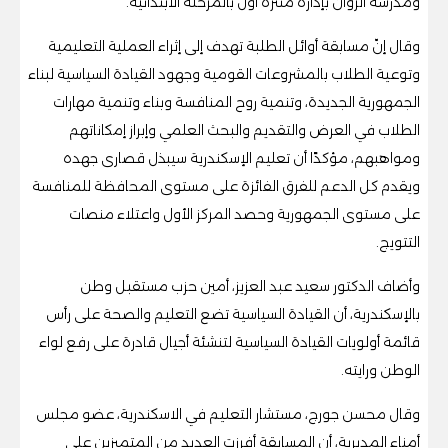
ومدرسة الروان بإدارة منتزه أول بالمرحلة الابتدائية.
وقال إنّ مسابقة أوائل الطلبة تهدف إلى إثراء العملية التعليمية
وتوعية الطلاب بالمشروعات القومية وجهود القيادة السياسية لبناء
الجمهورية الجديدة، وتنمية روح المنافسة وبناء وتنمية مهارات
الطلاب في العرض والتقديم والبحث العلمي وإبراز إمكاناتهم
ومواهبهم، مؤكدًا أن تعليم الإسكندرية سيبذل قصارى جهده
ويقدم كل الدعم للفرق الفائزة على مستوى المحافظة للمنافسة
على مستوى الجمهورية وحصد المركز الأول واعتلاء منصات
التتويج.
وأضاف الدكتور سعيد عبد العزيز، أمين حزب مستقبل وطن
بالإسكندرية، أن القيادة السياسية تضع التعليم والصحة على رأس
قائمة أولويات القيادة السياسية لتنشئة أجيال قادرة على رفع لواء
الوطن ورايته.
وقال محسن جورج، مستشار التعليم في الاسكندرية، عضو مجلس
أمناء المديرية، أن المسابقة أفرزت العديد من المتميزين على