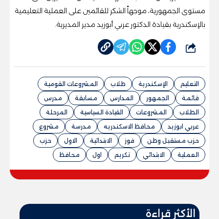
مستوى الجمهورية، موجهاً الشكر للقائمين على العملية التعليمية
بالإسكندرية بقيادة الدكتور عربي أبوزيد مدير المديرية.
شارك
التعليم
الإسكندرية
طلاب
المشروعات القومية
قائمة
الجمهور
المدارس
مسابقة
مدرس
الطلاب
المشروعات
القيادة السياسية
المرحلة
عربي ابوزيد
محافظ الاسكندريه
مدرسة
مشروع
حزب مستقبل وطن
فوز
الابتدائية
الاول
حزب
العملية
الابتدائي
تكريم
اول
محافظ
الأكثر قراءة