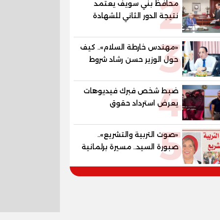
2
محافظ بني سويف يعتمد
المستقبل
نتيجة الدور الثاني للشهادة
الإعدادية العامة بنسبة
3
79.9% نظامي ...و69.55%
«مهندس خارطة السلام».. كيف
منازل.. و70.56% للمهنية ..
حول الوزير حسن رشاد شروط
و100% للصُم وضعاف السمع
الحرب المعقدة إلى "خارطة
والنور للمكفوفين
4
طريق" للانسحاب والإعمار؟
ضبط شخص فبرك فيديوهات
يعرض استرداد حقوق
المواطنين بالقوة
5
«صوت التربية والتشريع»..
صبورة السيد.. مسيرة برلمانية
وتربوية تجمع بين تشريع
القوانين وصناعة الأجيال لبناء
الإنسان المصري