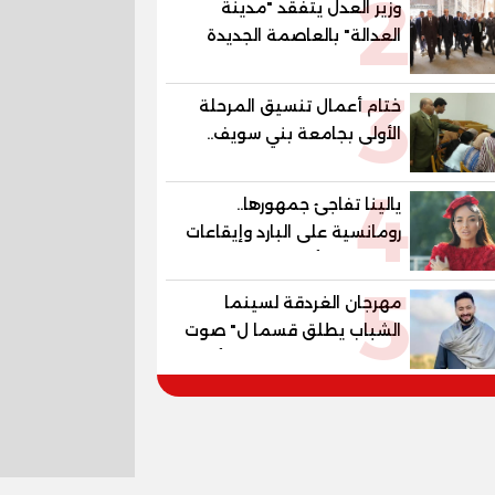
2
وزير العدل يتفقد "مدينة
العدالة" بالعاصمة الجديدة
وبرفقته رئيسا هيئة قضايا
3
الدولة وهيئة النيابة الإدارية
ختام أعمال تنسيق المرحلة
الأولى بجامعة بني سويف..
1148 طالبًا وطالبة سجلوا
4
رغباتهم
يالينا تفاجئ جمهورها..
رومانسية على البارد وإيقاعات
ساخنة في أحدث كليباتها
5
مهرجان الغردقة لسينما
الشباب يطلق قسما ل" صوت
السينما" ..وحمادة هلال أول
المكرمين