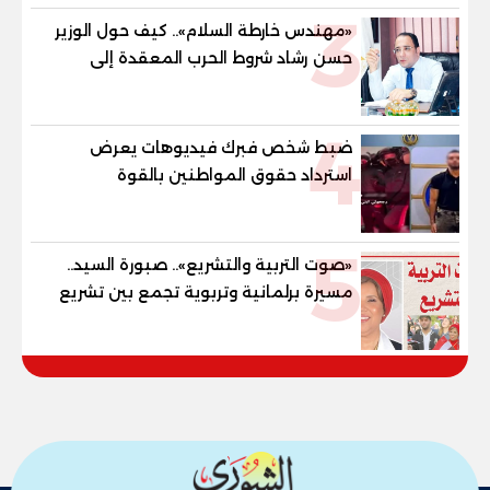
3
والنور للمكفوفين
«مهندس خارطة السلام».. كيف حول الوزير
حسن رشاد شروط الحرب المعقدة إلى
"خارطة طريق" للانسحاب والإعمار؟
4
ضبط شخص فبرك فيديوهات يعرض
استرداد حقوق المواطنين بالقوة
5
«صوت التربية والتشريع».. صبورة السيد..
مسيرة برلمانية وتربوية تجمع بين تشريع
القوانين وصناعة الأجيال لبناء الإنسان
المصري