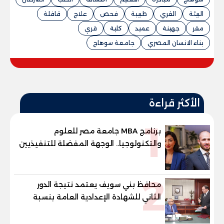
البيئة
القري
طبيبة
فحص
علاج
قافلة
مقر
جهينة
عميد
كلية
قري
بناء الانسان المصري
جامعة سوهاج
الأكثر قراءة
1
برنامج MBA جامعة مصر للعلوم
والتكنولوجيا.. الوجهة المفضلة للتنفيذيين
وقيادات المؤسسات لصناعة قادة
المستقبل
2
محافظ بني سويف يعتمد نتيجة الدور
الثاني للشهادة الإعدادية العامة بنسبة
79.9% نظامي ...و69.55% منازل.. و70.56%
للمهنية .. و100% للصُم وضعاف السمع