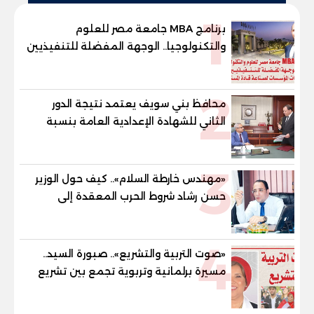
1
برنامج MBA جامعة مصر للعلوم
والتكنولوجيا.. الوجهة المفضلة للتنفيذيين
وقيادات المؤسسات لصناعة قادة
المستقبل
2
محافظ بني سويف يعتمد نتيجة الدور
الثاني للشهادة الإعدادية العامة بنسبة
79.9% نظامي ...و69.55% منازل.. و70.56%
للمهنية .. و100% للصُم وضعاف السمع
3
والنور للمكفوفين
«مهندس خارطة السلام».. كيف حول الوزير
حسن رشاد شروط الحرب المعقدة إلى
"خارطة طريق" للانسحاب والإعمار؟
4
«صوت التربية والتشريع».. صبورة السيد..
مسيرة برلمانية وتربوية تجمع بين تشريع
القوانين وصناعة الأجيال لبناء الإنسان
المصري