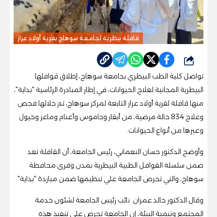
قافلة بيطرية لجامعة سوهاج بقرية أولاد عزاز
شارك
تواصل كلية الطب البيطري بجامعة سوهاج، إطلاق قوافلها
البيطرية المجانية لعلاج الحيوانات، في إطار المبادرة الرئاسية "بداية"،
منها قافلة لقرية أولاد عزاز التابعة لمركز سوهاج، تم خلالها فحص
وعلاج 834 حالة مرضية، من أبقار وجاموس وأغنام وماعز وخيول
وغيرها من أنواع الحيوانات.
وأوضح الدكتور حسان النعماني، رئيس الجامعة، أن القافلة تعد
ضمن سلسلة القوافل الطبية البيطرية بمدن وقرى محافظة
سوهاج، والتي تحرص الجامعة علي تنظيمها ضمن مباردة "بداية".
وقال الدكتور خالد عمران نائب رئيس الجامعة لشئون خدمة
المجتمع وتنمية البيئة، إن الجامعة تحرص علي تنفيذ هذه