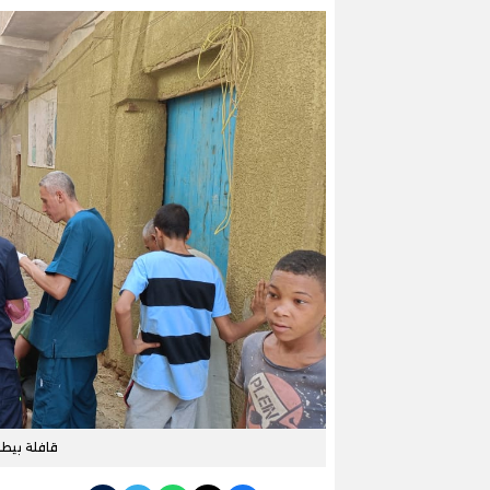
قافلة بيطري