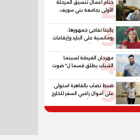
2
ختام أعمال تنسيق المرحلة
الأولى بجامعة بني سويف..
1148 طالبًا وطالبة سجلوا
3
رغباتهم
يالينا تفاجئ جمهورها..
رومانسية على البارد وإيقاعات
ساخنة في أحدث كليباتها
4
مهرجان الغردقة لسينما
الشباب يطلق قسما ل" صوت
السينما" ..وحمادة هلال أول
5
المكرمين
ضبط نصاب بالقاهرة استولى
على أموال راغبي السفر للخارج
بزعم توفير تأشيرات