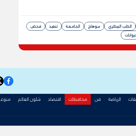
الطب البيطري
سوهاج
الجامعة
تنفيذ
فحص
يوانات
book
قات
الرياضة
فن
محافظات
اقتصاد
شئون العالم
منوعا