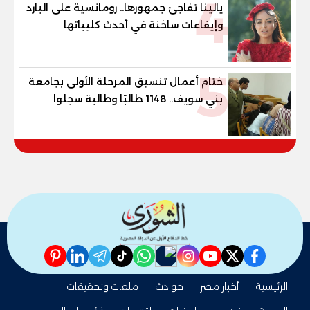
4
يالينا تفاجئ جمهورها.. رومانسية على البارد
وإيقاعات ساخنة في أحدث كليباتها
5
ختام أعمال تنسيق المرحلة الأولى بجامعة
بني سويف.. 1148 طالبًا وطالبة سجلوا
رغباتهم
pinterest
linkedin
telegram
whatsapp
tiktok
instagram
nabd
youtube
twitter
facebook
الرئيسية
أخبار مصر
حوادث
ملفات وتحقيقات