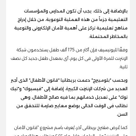
بالإضافة إلى ذلك، يجب أن تكون المدارس والمؤسسات
التعليمية جزءاً من هذه العملية التوعوية، من خلال إدراج
مناهج تعليمية تركز على أهمية الأمان الإلكترونى والتوعية
بالمخاطر المحتملة.
وفقًا لليونيسيف فإن أكثر من 175 ألف طفل يستخدمون شبكة
الإنترنت للمرة الأولى فى كل يوم، أى بمعدل طفل جديد كل نصف
ثانية.
وبحسب "بلومبيرج" دعمت بريطانيا "قانون الأطفال" الذى أجبر
العديد من شركات الإنترنت الكبيرة، إضافة إلى "فيسبوك" و"تيك
توك" على تعديل خدماتهم بما فيه صالح الأطفال، وهى
تطالب فى الوقت الحالى بوضع معايير صارمة للتحقق من
السن.
كما عُرض مقترح بريطانى آخر، يُعرف باسم مشروع "قانون الأمان
على الإنترنت" على البرلمان خلال عام ۲۰۲۲ ويتطلب هذا الإجراء من