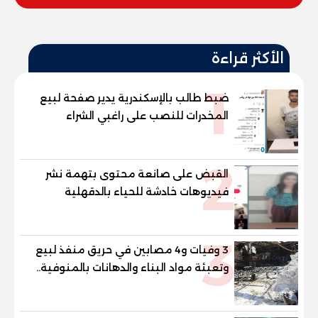
الأكثر قراءة
1
ضبط طالب بالإسكندرية يدير صفحة لبيع
المخدرات للنصب على راغبي الشراء
2
القبض على صانعة محتوى بتهمة نشر
فيديوهات خادشة للحياء بالدقهلية
3
3 وفيات و4 مصابين في حريق منفذ لبيع
وتعبئة مواد البناء والدهانات بالمنوفية..
والمحافظ يتابع من موقع الحادث