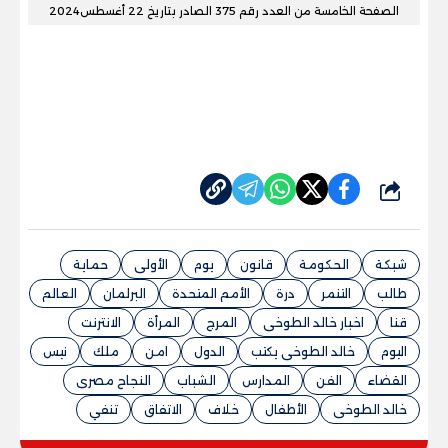
الصفحة الخامسة من العدد رقم 375 الصادر بتاريخ 22 أغسطس2024
شارك
شبكة
الحكومة
قانون
يوم
الأولى
حماية
طالب
التنمر
درة
الأمم المتحدة
البرلمان
العالم
قنا
اخبار خالد الطوخى
المرج
المرأة
الانترنت
اليوم
خالد الطوخى يكتب
الدول
امن
ملك
نيس
القضاء
الفن
المدارس
الشباب
النجاح مصرى
خالد الطوخى
الأطفال
خلاف
الاتفاق
تنفي