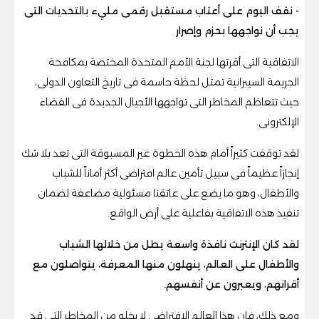
- نقف اليوم على أعتاب مستقبل رقمى مليء بالتحديات التى
يجب أن نواجهها بحزم وإصرار
الاتفاقية التى أقرتها لجنة الأمم المتحدة المختصة بمكافحة
الجريمة السيبرانية تمثل لحظة حاسمة فى تاريخ التعاون الدولى،
حيث تتعاظم المخاطر التى تواجهها الأجيال الجديدة فى الفضاء
الإلكترونى.
لقد توقفت كثيراً أمام هذه الخطوة غير المسبوقة التى تعد بلا شك
إنجازاً عظيماً فى سبيل تأمين عالم افتراضى أكثر أماناً للشباب
والأطفال، وهو ما يضع على عاتقنا مسئولية مضاعفة لضمان
تنفيذ هذه الاتفاقية بفاعلية على أرض الواقع.
لقد كان الإنترنت نافذة واسعة يطل من خلالها الشباب
والأطفال على العالم، ينهلون منها المعرفة، يتواصلون مع
أقرانهم، ويعبرون عن أنفسهم.
ومع ذلك، فإن هذا العالم الافتراضى لا يخلو من المخاطر التى قد