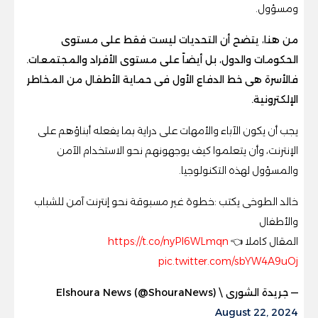
ومسؤول.
من هنا، يتضح أن التحديات ليست فقط على مستوى
الحكومات والدول، بل أيضاً على مستوى الأفراد والمجتمعات.
فالأسرة هى خط الدفاع الأول فى حماية الأطفال من المخاطر
الإلكترونية.
يجب أن يكون الآباء والأمهات على دراية بما يفعله أبناؤهم على
الإنترنت، وأن يتعلموا كيف يوجهونهم نحو الاستخدام الآمن
والمسؤول لهذه التكنولوجيا.
خالد الطوخى يكتب :خطوة غير مسبوقة نحو إنترنت آمن للشباب
والأطفال
المقال كاملا 👈
https://t.co/nyPl6WLmqn
pic.twitter.com/sbYW4A9uOj
— جريدة الشورى \ Elshoura News (@ShouraNews)
August 22, 2024