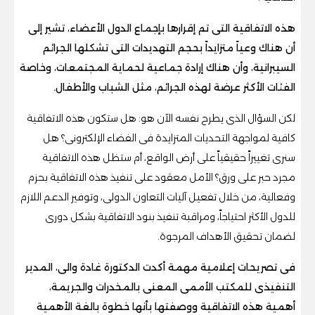
هذه الاتفاقية التى تم إقرارها بإجماع الدول الأعضاء، تشير إلى
أن هناك وعياً متزايداً بحجم التهديدات التى تشكلها الجرائم
السيبرانية، وأن هناك إرادة جماعية لحماية المجتمعات، وخاصة
الفئات الأكثر عرضة لهذه الجرائم، مثل الشباب والأطفال.
لكن السؤال الذى يطرح نفسه الآن هو: هل ستكون هذه الاتفاقية
كافية لمواجهة التحديات المتزايدة فى الفضاء الإلكترونى؟ هل
سنرى تغييراً حقيقياً على أرض الواقع، أم ستظل هذه الاتفاقية
مجرد حبر على ورق؟ الأمل معقود على تنفيذ هذه الاتفاقية بحزم
وفعالية، من خلال تفعيل آليات التعاون الدولى، وتوفير الدعم اللازم
للدول الأكثر احتياجاً، ومراقبة تنفيذ بنود الاتفاقية بشكل دورى
لضمان تحقيق الأهداف المرجوة.
فى تصريحات إعلامية مهمة أكدت الدكتورة غادة والى، المدير
التنفيذى للمكتب الأممى المعنى بالمخدرات والجريمة،
أهمية هذه الاتفاقية ووصفتها بأنها خطوة بالغة الأهمية