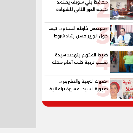
2
محافظ بني سويف يعتمد
محافظة الدقهلية
نتيجة الدور الثاني للشهادة
الإعدادية العامة بنسبة
3
79.9% نظامي ...و69.55%
«مهندس خارطة السلام».. كيف
منازل.. و70.56% للمهنية ..
حول الوزير حسن رشاد شروط
و100% للصُم وضعاف السمع
الحرب المعقدة إلى "خارطة
والنور للمكفوفين
4
طريق" للانسحاب والإعمار؟
ضبط المتهم بتهديد سيدة
بسبب تربية كلاب أمام محله
5
«صوت التربية والتشريع»..
صبورة السيد.. مسيرة برلمانية
وتربوية تجمع بين تشريع
القوانين وصناعة الأجيال لبناء
الإنسان المصري