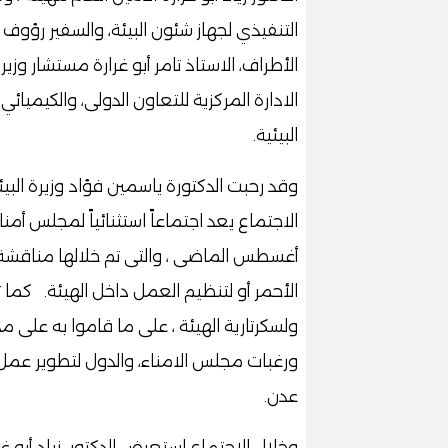
التنفيذي لجهاز شئون البيئة، والسفير رؤوف
الأطراف، الاستاذ تامر أبو غرارة مستشار وزي
الادارة المركزية للتعاون الدولى، والكيميا
البيئية.
وقد رحبت الدكتورة ياسمين فؤاد وزيرة البي
الاجتماع يعد اجتماعاً استثنائياً لمجلس أم
أغسطس الماضى ، والتى تم خلالها مناقشة 
الأحمر أو لتنظيم العمل داخل الهيئة. كما 
ولسكرتارية الهيئة ، على ما قاموا به على م
ورغبات مجلس الامناء، والدول لتطوير عمل
عدن.
وخلال الإجتماع استعرض الدكتور زياد أبو غ