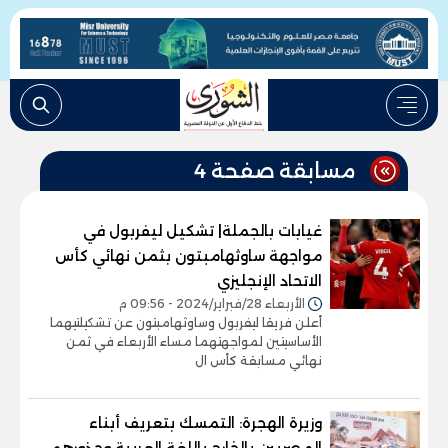
مسابقة صفحة 4
غيابات بالجملة| تشكيل ليفربول في
مواجهة ساوثهامبتون بثمن نهائي كأس
الاتحاد الإنجليزي
الأربعاء 28/فبراير/2024 - 09:56 م
أعلن فريقا ليفربول وساوثهامبتون عن تشكيلتيهما
الأساسيتين لمواجهتهما مساء الأربعاء في ثمن
نهائي مسابقة كأس ال
وزيرة الهجرة: التمسك بتعريف أبناء
المصريين بالخارج باللغة العربية وجذورهم