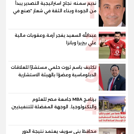
1
نديم سمنه: نجاح استراتيجية التصدير يبدأ
من الجودة وبناء الثقة في شعار "صنع في
مصر"
2
عبدالله السعيد يفجر أزمة..وعقوبات مالية
علي بيزيرا وبانزا
3
تكليف باسم ثروت حلمي مستشارًا للعلاقات
الدبلوماسية وعضوًا بالهيئة الاستشارية
العليا لمنظمة «جاد جمينت يوإن»
4
برنامج MBA جامعة مصر للعلوم
والتكنولوجيا.. الوجهة المفضلة للتنفيذيين
وقيادات المؤسسات لصناعة قادة
المستقبل
محافظ بني سويف يعتمد نتيجة الدور