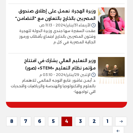
وزيرة الهجرة: نعمل على إطلاق صندوق
المصريين بالخارج بالتعاون مع "التضامن"
الأربعاء 31/يناير/2024 - 11:13 ص
عقدت السفيرة سها جندي وزيرة الدولة للهجرة
وشئون المصريين بالخارج اجتماع بأقطاب ورموز
الجالية المصرية في كل م
وزير التعليم العالي يشارك في افتتاح
مؤتمر نظام التعليم «STEM» (صور)
الإثنين 29/يناير/2024 - 03:10 م
د. أيمن عاشور: نتابع التوجه العالمي للاهتمام
بالعلوم والتكنولوجيا والهندسة والرياضيات والتحديات
التي تواجهها-
8
7
6
5
4
3
2
1