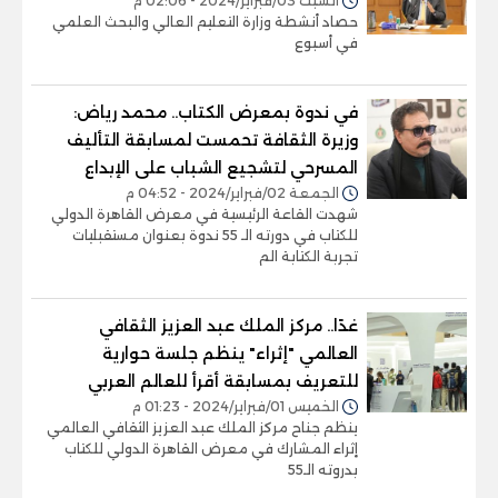
السبت 03/فبراير/2024 - 02:06 م
حصاد أنشطة وزارة التعليم العالي والبحث العلمي
في أسبوع
في ندوة بمعرض الكتاب.. محمد رياض:
وزيرة الثقافة تحمست لمسابقة التأليف
المسرحي لتشجيع الشباب على الإبداع
الجمعة 02/فبراير/2024 - 04:52 م
شهدت القاعة الرئيسية في معرض القاهرة الدولي
للكتاب في دورته الـ 55 ندوة بعنوان مستقبليات
تجربة الكتابة الم
غدًا.. مركز الملك عبد العزيز الثقافي
العالمي "إثراء" ينظم جلسة حوارية
للتعريف بمسابقة أقرأ للعالم العربي
الخميس 01/فبراير/2024 - 01:23 م
ينظم جناح مركز الملك عبد العزيز الثقافي العالمي
إثراء المشارك في معرض القاهرة الدولي للكتاب
بدروته الـ55