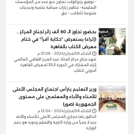
- توقيع برتوكولات تعاون مع عدد من المؤسسات
التعليمية- تنظيم زيارات ميدانية علمية وتدريبات
متنوعة للطلاب - عق
بحضور تجاوز الـ 60 ألف زائر لجناح المركز ..
(إثراء) يستعرض "حكاية أقرأ" في ختام
معرض الكتاب بالقاهرة
الثلاثاء 06/فبراير/2024 - 01:06 م
شهد جناح مركز الملك عبد العزيز الثقافي العالمي
إثراء المشارك في الدورة الـ55 لمعرض القاهرة
الدولي للكتاب
وزير التعليم يترأس اجتماع المجلس الأعلى
للأمناء والآباء والمعلمين على مستوى
الجمهورية (صور)
الثلاثاء 06/فبراير/2024 - 12:04 م
الدكتور رضا حجازي:المجلس الأعلى للأمناء والآباء
جزء لا يتجزأ من وزارة التربية والتعليم ودوره هو دعم
الوزارة