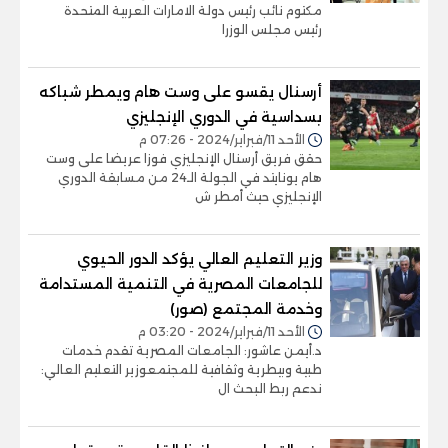
مكتوم نائب رئيس دولة الامارات العربية المتحدة
رئيس مجلس الوزرا
أرسنال يقسو على وست هام ويمطر شباكه
بسداسية في الدوري الإنجليزي
الأحد 11/فبراير/2024 - 07:26 م
حقق فريق أرسنال الإنجليزي فوزا عريضا على وست
هام يونايتد في الجولة الـ24 من مسابقة الدوري
الإنجليزي حيث أمطر ش
وزير التعليم العالي يؤكد الدور الحيوي
للجامعات المصرية في التنمية المستدامة
وخدمة المجتمع (صور)
الأحد 11/فبراير/2024 - 03:20 م
د.أيمن عاشور: الجامعات المصرية تقدم خدمات
طبية وبيطرية وثقافية للمجتمعوزير التعليم العالي:
ندعم ربط البحث ال