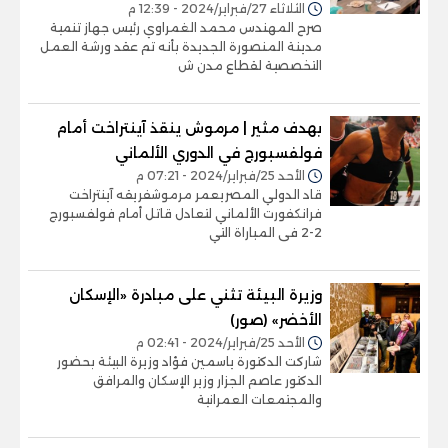
الثلاثاء 27/فبراير/2024 - 12:39 م
صرح المهندس محمد الغمراوي رئيس جهاز تنمية
مدينة المنصورة الجديدة بأنه تم عقد ورشة العمل
التخصصية لقطاع مدن ش
بهدف مثير | مرموش ينقذ آينتراخت أمام
فولفسبورج في الدوري الألماني
الأحد 25/فبراير/2024 - 07:21 م
قاد الدولي المصريعمر مرموشفريقه آينتراخت
فرانكفورت الألماني لتعادل قاتل أمام فولفسبورج
2-2 فى المباراة التي
وزيرة البيئة تثني على مبادرة «الإسكان
الأخضر» (صور)
الأحد 25/فبراير/2024 - 02:41 م
شاركت الدكتورة ياسمين فؤاد وزيرة البيئة بحضور
الدكتور عاصم الجزار وزير الإسكان والمرافق
والمجتمعات العمرانية