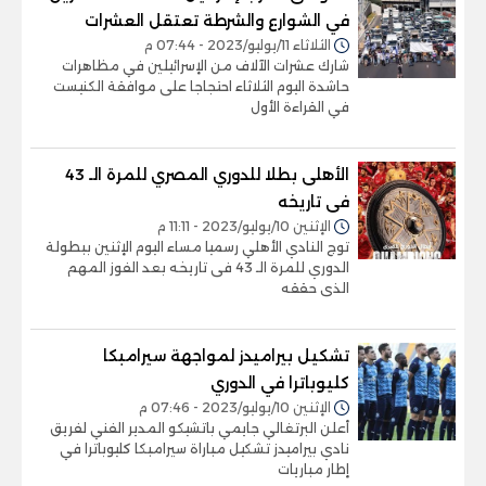
في الشوارع والشرطة تعتقل العشرات
الثلاثاء 11/يوليو/2023 - 07:44 م
شارك عشرات الآلاف من الإسرائيلين في مظاهرات
حاشدة اليوم الثلاثاء احتجاجا على موافقة الكنيست
في القراءة الأول
الأهلى بطلا للدوري المصري للمرة الـ 43
فى تاريخه
الإثنين 10/يوليو/2023 - 11:11 م
توج النادي الأهلي رسميا مساء اليوم الإثنين ببطولة
الدوري للمرة الـ 43 فى تاريخه بعد الفوز المهم
الذى حققه
تشكيل بيراميدز لمواجهة سيرامبكا
كليوباترا في الدوري
الإثنين 10/يوليو/2023 - 07:46 م
أعلن البرتغالي جايمي باتشيكو المدير الفني لفريق
نادي بيراميدز تشكيل مباراة سيرامبكا كليوباترا في
إطار مباريات