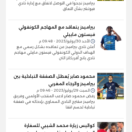
بيراميدز نجحوا في التوصل لاتفاق مع إدارة نادي
فيوتشر بشأن التعاق
بيراميدز يتعاقد مع المهاجم الكونغولي
فيستون ماييلي
الأحد 30/يوليو/2023 - 09:48 م
أعلن نادي بيراميدز عن تعاقده بشكل رسمي مع
الهداف الدولي الكونغولي فيستون ماييلي مهاجم
نادي يانج أفريكانز التن
محمود صابر يُعطل الصفقة التبادلية بين
بيراميدز والرجاء المغربي
السبت 29/يوليو/2023 - 09:46 م
رفض محمود صابر لاعب المنتخب الأولمبي وفريق
بيراميدز مقترح النادي السماوي بإدخاله في صفقة
تبادلية لحسم انتقا
كواليس زيارة محمد الشيبي للسفارة