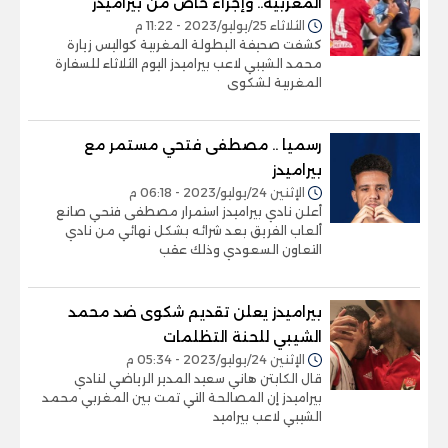
المغربية.. وإجراء خاص من بيراميدز
الثلاثاء 25/يوليو/2023 - 11:22 م
كشفت صحيفة البطولة المغربية كواليس زيارة
محمد الشيبي لاعب بيراميدز اليوم الثلاثاء للسفارة
المغربية لشكوى
رسميا .. مصطفى فتحي مستمر مع
بيراميدز
الإثنين 24/يوليو/2023 - 06:18 م
أعلن نادي بيراميدز استمرار مصطفى فتحي صانع
ألعاب الفريق بعد شرائه بشكل نهائي من نادي
التعاون السعودي وذلك عقب
بيراميدز يعلن تقديم شكوى ضد محمد
الشيبي للحنة التظلمات
الإثنين 24/يوليو/2023 - 05:34 م
قال الكابتن هاني سعيد المدير الرياضي لنادي
بيراميدز إن المصالحة التي تمت بين المغربي محمد
الشيبي لاعب بيراميد