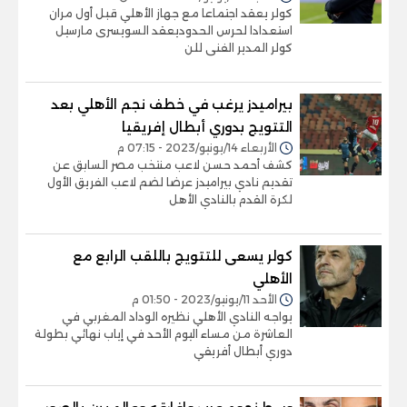
كولر يعقد اجتماعا مع جهاز الأهلي قبل أول مران
استعدادا لحرس الحدوديعقد السويسرى مارسيل
كولر المدير الفنى للن
بيراميدز يرغب في خطف نجم الأهلي بعد
التتويج بدوري أبطال إفريقيا
الأربعاء 14/يونيو/2023 - 07:15 م
كشف أحمد حسن لاعب منتخب مصر السابق عن
تقديم نادي بيراميدز عرضا لضم لاعب الفريق الأول
لكرة القدم بالنادي الأهل
كولر يسعى للتتويج باللقب الرابع مع
الأهلي
الأحد 11/يونيو/2023 - 01:50 م
يواجه النادي الأهلي نظيره الوداد المغربي في
العاشرة من مساء اليوم الأحد في إياب نهائي بطولة
دوري أبطال أفريقي