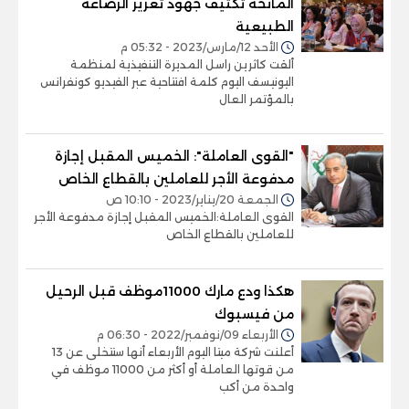
المانحة تكثيف جهود تعزيز الرضاعة
الطبيعية
الأحد 12/مارس/2023 - 05:32 م
ألقت كاثرين راسل المديرة التنفيذية لمنظمة
اليونيسف اليوم كلمة افتتاحية عبر الفيديو كونفرانس
بالمؤتمر العال
"القوى العاملة": الخميس المقبل إجازة
مدفوعة الأجر للعاملين بالقطاع الخاص
الجمعة 20/يناير/2023 - 10:10 ص
القوى العاملة:الخميس المقبل إجازة مدفوعة الأجر
للعاملين بالقطاع الخاص
هكذا ودع مارك 11000موظف قبل الرحيل
من فيسبوك
الأربعاء 09/نوفمبر/2022 - 06:30 م
أعلنت شركة ميتا اليوم الأربعاء أنها ستتخلى عن 13
من قوتها العاملة أو أكثر من 11000 موظف في
واحدة من أكب