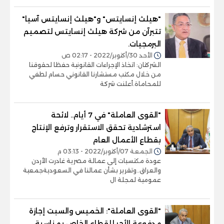
"هيلث إنسايتس" و"هيلث إنسايتس آسيا"
تتبرآن من شركة هيلث إنسايتس لتصميم
البرمجيات.
الأحد 30/أكتوبر/2022 - 02:17 ص
الشركتان: اتخاذ الإجراءات القانونية حفظا لحقوقنا
من خلال مكتب مستشارنا القانوني حسام لطفي
للمحاماة.أعلنت شركة
"القوى العاملة" في 7 أيام.. لائحة
استرشادية تحقق الاستقرار وترفع الإنتاج
بقطاع الأعمال العام
الجمعة 07/أكتوبر/2022 - 03:13 م
عودة مكتسبات إلى عمالة مصرية غادرت الأردن
والعراق..وتقرير بشأن عمالنا في السعوديةجمعية
عمومية لمجلة ال
"القوى العاملة": الخميس والسبت إجازة
مدفوعة الأجر للقطاع الخاص بمناسبة