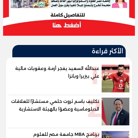
الأكثر قراءة
1
عبدالله السعيد يفجر أزمة..وعقوبات مالية
علي بيزيرا وبانزا
2
تكليف باسم ثروت حلمي مستشارًا للعلاقات
الدبلوماسية وعضوًا بالهيئة الاستشارية
العليا لمنظمة «جاد جمينت يوإن»
برنامج MBA جامعة مصر للعلوم