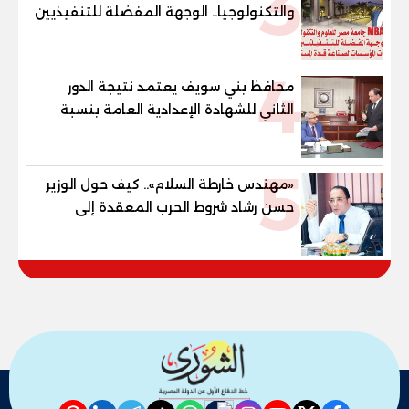
3
والتكنولوجيا.. الوجهة المفضلة للتنفيذيين
وقيادات المؤسسات لصناعة قادة
المستقبل
4
محافظ بني سويف يعتمد نتيجة الدور
الثاني للشهادة الإعدادية العامة بنسبة
79.9% نظامي ...و69.55% منازل.. و70.56%
للمهنية .. و100% للصُم وضعاف السمع
5
والنور للمكفوفين
«مهندس خارطة السلام».. كيف حول الوزير
حسن رشاد شروط الحرب المعقدة إلى
"خارطة طريق" للانسحاب والإعمار؟