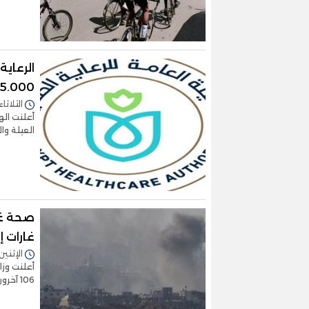
الرعاي
105.000 منتفع بمحافظات
الثلاثاء 12/مارس/2024 - 1:41
أعلنت اله
العيلة والتي ا
غارات إ
الإثنين 11/مارس/2024 - 0:21
106 آخرون في الهجمات الإسرائيلية الل