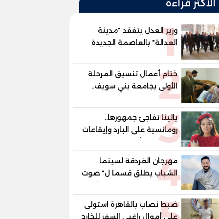
الأكثر قراءة
1
وزير العدل يتفقد "مدينة
العدالة" بالعاصمة الجديدة
وبرفقته رئيسا هيئة قضايا
2
الدولة وهيئة النيابة الإدارية
ختام أعمال تنسيق المرحلة
الأولى بجامعة بني سويف..
1148 طالبًا وطالبة سجلوا
3
رغباتهم
يالينا تفاجئ جمهورها..
رومانسية على البارد وإيقاعات
ساخنة في أحدث كليباتها
4
مهرجان الغردقة لسينما
الشباب يطلق قسما ل" صوت
السينما" ..وحمادة هلال أول
5
المكرمين
ضبط نصاب بالقاهرة استولى
على أموال راغبي السفر للخارج