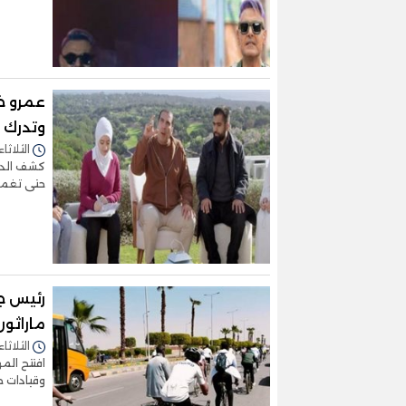
عمرو خا
وتدرك ل
الثلاثاء 12/مارس/2024 - 4:30
كشف الدكت
حتى تغمرك 
رئيس ج
ماراثون
الثلاثاء 12/مارس/2024 - 2:55
افتتح ال
وقيادات 