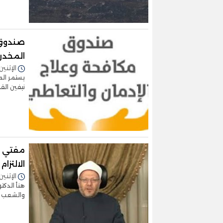
صندوق 
المخدرا
الإثنين 11/مارس/2024 - 9:02
يستمر ال
نيفين الق
مفتي ا
الالتزا
الإثنين 11/مارس/2024 - 6:02
هنأ الدكت
والشعب ال