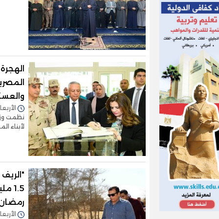
الهجرة 
المصريي
والعسك
الأربعاء 13/مارس/2024 - 1
نظمت وزار
لأبناء ال
"الريف 
1.5 
رمضان 
الأربعاء 13/مارس/2024 - 0