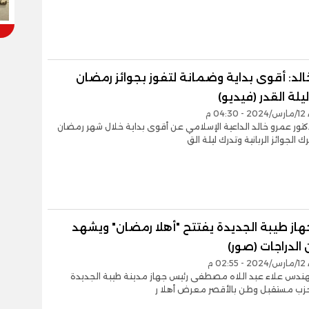
لد: أقوى بداية وضمانة لتفوز بجوائز رمضان
يلة القدر (فيديو)
0 م
ور عمرو خالد الداعية الإسلامي عن أقوى بداية خلال شهر رمضان
الجوائز الربانية وتدرك ليلة الق
هاز طيبة الجديدة يفتتح "أهلا رمضان" ويشهد
 الدراجات (صور)
0 م
مهندس علاء عبد اللاه مصطفى رئيس جهاز مدينة طيبة الجديدة
حزب مستقبل وطن بالأقصر معرض أهلا ر