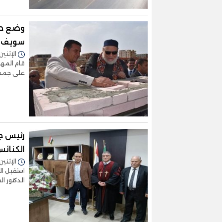
وضع حج
سويف ا
الإثنين 11/مارس/2024 - 1:32
قام المهن
على جمعة
رئيس ج
الكنائ
الإثنين 11/مارس/2024 - 1:23
استقبل ا
الدكتور 