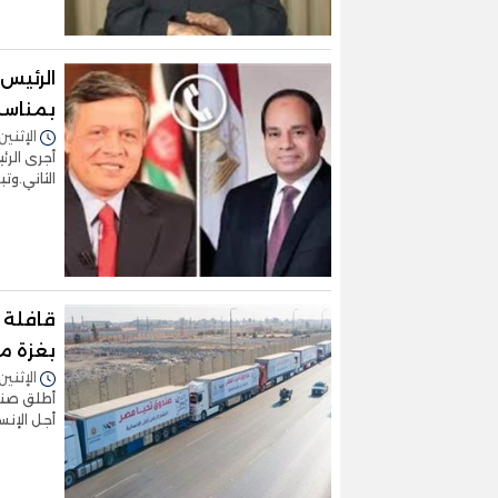
الرئيس 
بمناسب
الإثنين 11/مارس/2024 - 5:28
أجرى الرئ
الثاني.وتب
قافلة 
بغزة م
الإثنين 11/مارس/2024 - 2:32
أطلق صند
أجل الإنس