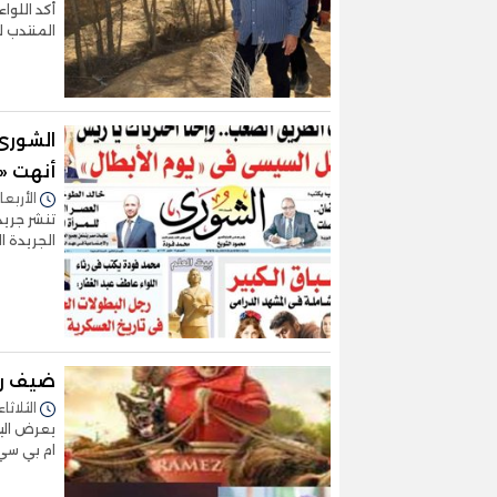
أكد اللوا
المنتدب ل
الشورى 
أنهت «ال
الأربعاء 13/مارس/2024 - 3
الجريدة 
ضيف رامز جا
الثلاثاء 12/مارس/2024 - 6:34
يعرض اليوم
ام بي سي