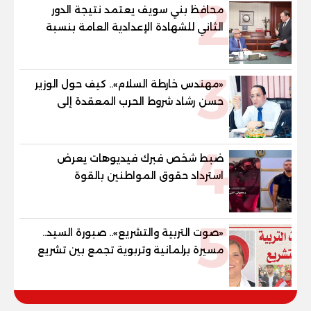
2
محافظ بني سويف يعتمد نتيجة الدور
الثاني للشهادة الإعدادية العامة بنسبة
79.9% نظامي ...و69.55% منازل.. و70.56%
للمهنية .. و100% للصُم وضعاف السمع
3
والنور للمكفوفين
«مهندس خارطة السلام».. كيف حول الوزير
حسن رشاد شروط الحرب المعقدة إلى
"خارطة طريق" للانسحاب والإعمار؟
4
ضبط شخص فبرك فيديوهات يعرض
استرداد حقوق المواطنين بالقوة
5
«صوت التربية والتشريع».. صبورة السيد..
مسيرة برلمانية وتربوية تجمع بين تشريع
القوانين وصناعة الأجيال لبناء الإنسان
المصري