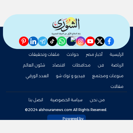
pinterest
linkedin
telegram
whatsapp
tiktok
instagram
nabd
youtube
twitter
facebook
الرئيسية
أخبار مصر
حوادث
ملفات وتحقيقات
الرياضة
فن
محافظات
اقتصاد
شئون العالم
منوعات ومجتمع
فيديو و توك شو
العدد الورقي
مقالات
من نحن
سياسة الخصوصية
اتصل بنا
©2024 alshouranews.com All Rights Reserved.
Powered by
tel