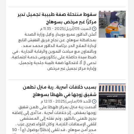
سقوط منتحلة صفة طبيبة تجميل تدير
مركزًا غير مرخص بسوهاج
السبت 05/أبريل/2025 - 11:35 م
أعلن الدكتور عمرو دويدار، وكيل وزارة الصحة
بمحافظة سوهاج، عن نجاح فريق التفتيش التابع
لإدارة العلاج الحر، برئاسة الدكتور محمد سعد ،
وبالتعاون مع مباحث التموين والرقابة التجارية ، في
ضبط سيدة حاصلة على بكالوريوس خدمة اجتماعية،
تدعى (إ. أ)، لانتحالها صفة طبيبة جلدية وتجميل،
وإدارة مركز تجميل غير مرخص
بسبب خلافات أسرية.. ربة منزل تطعن
شقيق زوجها في طهطا بسوهاج
الأحد 09/مارس/2025 - 12:13 م
أقدمت ربة منزل بمركز طهطا على طعن شقيق
زوجها بمقص ، إثر خلافات أسرية ، ما أدى إلى إصابته
بجرح طعني بالظهر ، وتم نقله إلى المستشفى
لتلقي الإسعافات اللازمة. وكان اللواء صبري عزب ،
مدير أمن سوهاج ، قد تلقى إخطارًا بوصول (ع.أ - 50