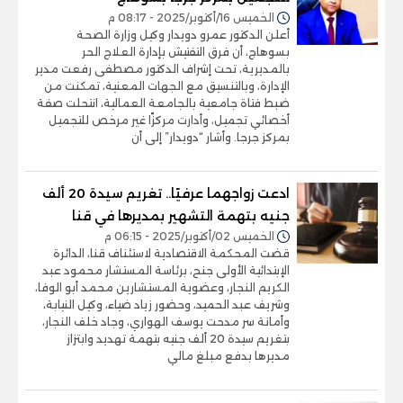
الخميس 16/أكتوبر/2025 - 08:17 م
أعلن الدكتور عمرو دويدار وكيل وزارة الصحة
بسوهاج، أن فرق التفتيش بإدارة العلاج الحر
بالمديرية، تحت إشراف الدكتور مصطفى رفعت مدير
الإدارة، وبالتنسيق مع الجهات المعنية، تمكنت من
ضبط فتاة جامعية بالجامعة العمالية، انتحلت صفة
أخصائي تجميل، وأدارت مركزًا غير مرخص للتجميل
بمركز جرجا. وأشار “دويدار” إلى أن
ادعت زواجهما عرفيًا.. تغريم سيدة 20 ألف
جنيه بتهمة التشهير بمديرها في قنا
الخميس 02/أكتوبر/2025 - 06:15 م
قضت المحكمة الاقتصادية لاستئناف قنا، الدائرة
الإبتدائية الأولى جنح، برئاسة المستشار محمود عبد
الكريم النجار، وعضوية المستشارين محمد أبو الوفا،
وشريف عبد الحميد، وحضور زياد ضياء، وكيل النيابة،
وأمانة سر مدحت يوسف الهواري، وجاد خلف النجار،
بتغريم سيدة 20 ألف جنيه بتهمة تهديد وابتزاز
مديرها بدفع مبلغ مالي