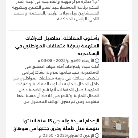
"م.ا" بدائرة مركز جهينة وإلقاء جثته فى ترعة. صدر
الحكم برئاسة المستشار عبد الفتاح الصغير، وعضوية
المستشارين نبيل ميلاد، الرئيس بالمحكمة، ومحمد
التاجى، الرئيس بالمحكمة
بأسلوب المغافلة.. تفاصيل اعترافات
المتهمة بسرقة متعلقات المواطنين في
الإسكندرية
الأربعاء 19/فبراير/2025 - 03:08 م
أدلت سيدة باعترافات أمام جهات التحقيق فى
الاسكندرية، تفيد قيامها بمزاولة نشاط إجرامى
تخصص نشاطه فى سرقة متعلقات المواطنين من
داخل المحال التجارية بأسلوب المغافلة. واعترفت
المتهمة خلال التحقيقات، أنها تتبع الضحية داخل
المحال التجارية، وتنتظر حتى تلاحظ أن حقيبة يدها
مفتوحه ومن ثم تسرق الهاتف المحمول من
الإعدام لسيدة والسجن 15 سنة لابنتها
بتهمة قتل طفلة وحرق جثتها فى سوهاج
الإثنين 10/فبراير/2025 - 03:50 م