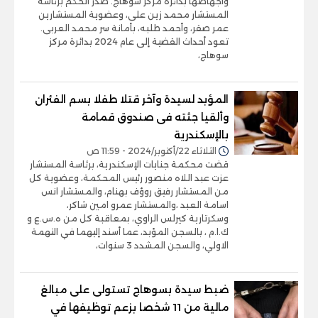
واجهاضها بدائرة مركز سوهاج. صدر الحكم برئاسة
المستشار محمد زين على، وعضوية المستشارين
عمر صقر، وأحمد طلبه، بأمانة سر محمد العربى.
تعود أحداث القضية إلى عام 2024 بدائرة مركز
سوهاج،
المؤبد لسيدة وآخر قتلا طفلا بسم الفئران
وألقيا جثته فى صندوق قمامة
بالإسكندرية
الثلاثاء 22/أكتوبر/2024 - 11:59 ص
قضت محكمة جنايات الإسكندرية، برئاسة المستشار
عزت عبد اللاه منصور رئيس المحكمة، وعضوية كل
من المستشار رفيق روؤف بهنام، والمستشار انس
اسامة العبد ،والمستشار عمرو امين شاكر،
وسكرتارية كيرلس الراوي، بمعاقبة كل من ه.س.ع و
ك.ا.م ، بالسجن المؤبد، عما أسند إليهما في التهمة
الاولي، والسجن المشدد 3 سنوات،
ضبط سيدة بسوهاج تستولى على مبالغ
مالية من 11 شخصا بزعم توظيفها في