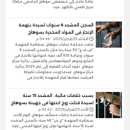
عامًا) عامل إلى مستشفى سوهاج الجامعي مصابًا
بجرح طعني بالظهر ، حيث
السجن المشدد 6 سنوات لسيدة بتهمة
الإتجار فى المواد المخدرة بسوهاج
الثلاثاء 25/فبراير/2025 - 04:44 م
قضت محكمة جنايات سوهاج، بمعاقبة المتهمة
"ش.ف.ع" 30 سنة ربة منزل بالسجن المشدد 6
سنوات وغرامة 100 ألف جنيه، لاتهامها بالاتجار فى
الشابو وجوهر الميثامفيتامين والحشيش، بدائرة مركز
سوهاج. تعود أحداث القضية إلى عام 2024 بدائرة
مركز سوهاج، عندما وردت معلومات لضباط
المباحث مفادها قيام المتهمة بالاتجار فى
بسبب خلافات مالية.. المشدد 15 سنة
لسيدة قتلت زوج ابنتها فى جهينة بسوهاج
الأحد 23/فبراير/2025 - 02:42 م
قضت محكمة جنايات مستأنف سوهاج، اليوم الأحد،
بمعاقبة المتهمة "ح.ش" 49 سنة، بالسجن المشدد
لمدة 15 سنة، لاتهامها بقتل زوج ابنتها المجنى عليه