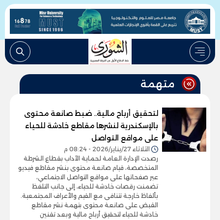
متهمة
لتحقيق أرباح مالية.. ضبط صانعة محتوى
بالإسكندرية لنشرها مقاطع خادشة للحياء
على مواقع التواصل
الثلاثاء 27/يناير/2026 - 08:24 م
رصدت الإدارة العامة لحماية الآداب بقطاع الشرطة
المتخصصة، قيام صانعة محتوى بنشر مقاطع فيديو
عبر صفحاتها على مواقع التواصل الاجتماعي،
تضمنت رقصات خادشة للحياء، إلى جانب التلفظ
بألفاظ خارجة تتنافى مع القيم والأعراف المجتمعية.
القبض على صانعة محتوى بتهمة نشر مقاطع
خادشة للحياء لتحقيق أرباح مالية وبعد تقنين