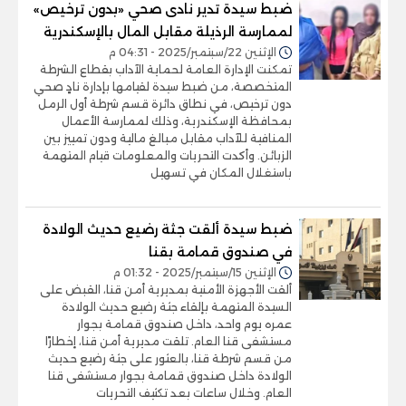
ضبط سيدة تدير نادى صحي «بدون ترخيص»
لممارسة الرذيلة مقابل المال بالإسكندرية
الإثنين 22/سبتمبر/2025 - 04:31 م
تمكنت الإدارة العامة لحماية الآداب بقطاع الشرطة
المتخصصة، من ضبط سيدة لقيامها بإدارة نادٍ صحي
دون ترخيص، في نطاق دائرة قسم شرطة أول الرمل
بمحافظة الإسكندرية، وذلك لممارسة الأعمال
المنافية للآداب مقابل مبالغ مالية ودون تمييز بين
الزبائن. وأكدت التحريات والمعلومات قيام المتهمة
باستغلال المكان في تسهيل
ضبط سيدة ألقت جثة رضيع حديث الولادة
في صندوق قمامة بقنا
الإثنين 15/سبتمبر/2025 - 01:32 م
ألقت الأجهزة الأمنية بمديرية أمن قنا، القبض على
السيدة المتهمة بإلقاء جثة رضيع حديث الولادة
عمره يوم واحد، داخل صندوق قمامة بجوار
مستشفى قنا العام. تلقت مديرية أمن قنا، إخطارًا
من قسم شرطة قنا، بالعثور على جثة رضيع حديث
الولادة داخل صندوق قمامة بجوار مستشفى قنا
العام. وخلال ساعات بعد تكثيف التحريات