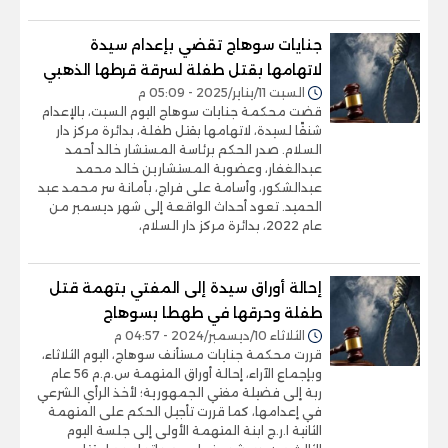
جنايات سوهاج تقضي بإعدام سيدة
لاتهامها بقتل طفلة لسرقة قرطها الذهبي
السبت 11/يناير/2025 - 05:09 م
قضت محكمة جنايات سوهاج اليوم السبت، بالإعدام
شنقًا لسيدة، لاتهامها بقتل طفلة، بدائرة مركز دار
السلام. صدر الحكم برئاسة المستشار خالد أحمد
عبدالغفار، وعضوية المستشارين خالد محمد
عبدالشكور، وأسامة على فراج، بأمانة سر محمد عبد
الحميد. تعود أحداث الواقعة إلى شهر ديسمبر من
عام 2022، بدائرة مركز دار السلام،
إحالة أوراق سيدة إلى المفتي بتهمة قتل
طفلة وحرقها في طهطا بسوهاج
الثلاثاء 10/ديسمبر/2024 - 04:57 م
قررت محكمة جنايات مستأنف سوهاج، اليوم الثلاثاء،
وبإجماع الآراء، إحالة أوراق المتهمة س.م.م 56 عام
ربة إلى فضيلة مفتي الجمهورية؛ لأخذ الرأي الشرعي
في إعدامها، كما قررت تأجيل الحكم على المتهمة
الثانية ا.ر.ج ابنة المتهمة الأولى إلى جلسة اليوم