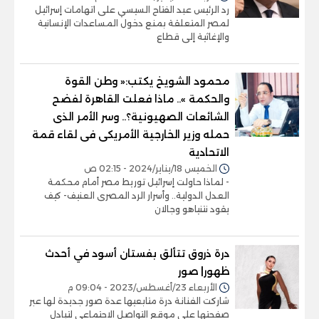
رد الرئيس عبد الفتاح السيسي على اتهامات إسرائيل
لمصر المتعلقة بمنع دخول المساعدات الإنسانية
والإغاثية إلى قطاع
محمود الشويخ يكتب:« وطن القوة
والحكمة ».. ماذا فعلت القاهرة لفضح
الشائعات الصهيونية؟.. وسر الأمر الذى
حمله وزير الخارجية الأمريكى فى لقاء قمة
الاتحادية
الخميس 18/يناير/2024 - 02:15 ص
- لماذا حاولت إسرائيل توريط مصر أمام محكمة
العدل الدولية.. وأسرار الرد المصرى العنيف- كيف
يقود نتنياهو وجالان
درة ذروق تتألق بفستان أسود في أحدث
ظهور| صور
الأربعاء 23/أغسطس/2023 - 09:04 م
شاركت الفنانة درة متابعيها عدة صور جديدة لها عبر
صفحتها على موقع التواصل الاجتماعي لتبادل