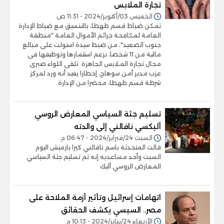
تجارة الملابس
الخميس 03/أكتوبر/2024 - 11:31 ص
تمكن ضباط قسم طهطا، بالتنسيق مع ضباط الإدارة
العامة لمكافحة جرائم الأموال العامة "منطقة
جنوب الصعيد"، من ضبط سيدة استولت على مبالغ
مالية من 11 شخصا، بزعم استثمارها وتوظيفها فى
مجال تجارة الملابس الجاهزة. تلقى اللواء صبرى
عزب مدير أمن سوهاج، إخطارا يفيد أنه ورد لمركز
شرطة قسم طهطا، محضرا من الإدارة
تسليم جثة السياسي المعارض الروسي
أليكسي نافالني إلى والدته
السبت 24/فبراير/2024 - 06:47 م
قالت المتحدثة باسم نافالني كيرا يارميش اليوم
السبت وأحد مساعديه إنه تم تسليم جثة السياسي
المعارض الروسي أليك
اتهامات إسرائيل وتأثير أزمة الملاحة على
مصر.. السيسي يكشف الحقائق
الأربعاء 24/يناير/2024 - 10:13 م