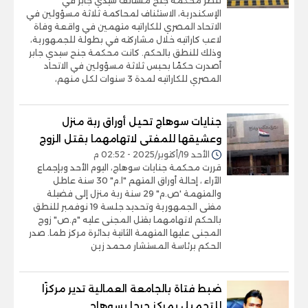
تنظر محكمة جنح مستأنف سيدي جابر في
الإسكندرية، الاستئناف لمحاكمة ثلاثة مسؤولين في
الاتحاد المصري للكاراتيه متهمين في واقعة وفاة
لاعب كاراتيه خلال مشاركته في بطولة للجمهورية،
وذلك للنطق بالحكم. كانت محكمة جنح سيدي جابر
أصدرت حكمًا بحبس ثلاثة مسؤولين في الاتحاد
المصري للكاراتيه لمدة 3 سنوات لكل منهم،
جنايات سوهاج تحيل أوراق ربة منزل
وعشيقها للمفتى لاتهامهما بقتل الزوج
الأحد 19/أكتوبر/2025 - 02:52 م
قررت محكمة جنايات سوهاج، اليوم الأحد وبإجماع
الآراء ، إحالة أوراق المتهم "ا.م" 30 سنة عاطل
والمتهمة 'ص.م" 29 سنة ربة منزل إلى فضيلة
مفتى الجمهورية وتحديد جلسة 19 نوفمبر للنطق
بالحكم لاتهامهما بقتل المجنى عليه "م.ص" زوج
المجنى عليها المتهمة الثانية بدائرة مركز طما. صدر
الحكم برئاسة المستشار محمد زين
ضبط فتاة بالجامعة العمالية تدير مركزًا
للتجميل بمركز جرجا بسوهاج