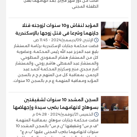
الثالث من دور شهر فبراير، بعد اتهامهما بقتل
الطفلة المجنى
المؤبد لنقاش و10 سنوات لزوجته قتلا
جارتهما وشرعا فى قتل زوجها بالإسكندرية
الإثنين 09/ديسمبر/2024 - 11:45 ص
قضت محكمة جنايات الإسكندرية برئاسة المستشار
بليغ عبد العزيز عبد الله رئيس المحكمة، وعضوية
كل من المستشار هشام السعودي السطوحي،
والمستشار عبد المعطي هاشم روحي، والمستشار
أمير مجدي منير وسكرتير المحكمة أحمد عبد
الرحمن، بمعاقبة كل من المتهم م.ح.م بالسجن
المؤبد ومعاقية المتهمة ع.م.م بالسجن 10 سنوات،
السجن المشدد 10 سنوات لشقيقتين
بسوهاج لاتهامهما بضرب سيدة وإجهاضها
الخميس 21/نوفمبر/2024 - 04:28 م
قضت محكمة جنايات سوهاج، بمعاقبة المتهمة
"ف.م.س" وشقيقتها "ن.م.س" بالسجن المشدد 10
سنوات لاتهامهما بضرب المجنى عليها "ب.م.ع"