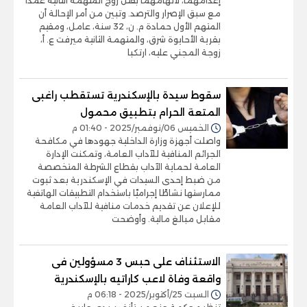
إعدامهما، لاتهامهما بقتل زوج المتهمة الثانية عمدًا
مع سبق الإصرار والترصد. وتبين من أمر الإحالة أن
المتهم الأول حمادة م. ن، 32 سنة، عامل، ومقيم
بقرية الأحايوة شرق، والمتهمة الثانية ميرفت ع. أ،
زوجة المجني عليه، ارتكبا
سقوط سيدة بالإسكندرية تستقطب راغبى
المتعة الحرام بتطبيق محمول
الخميس 06/نوفمبر/2025 - 01:40 م
واصلت أجهزة وزارة الداخلية جهودها في مكافحة
الجرائم المنافية للآداب العامة، وتمكنت الإدارة
العامة لحماية الآداب بقطاع الشرطة المتخصصة
من ضبط إحدى السيدات في الإسكندرية بعد ثبوت
ممارستها نشاطًا إجراميًا باستخدام التطبيقات الهاتفية
للإعلان عن تقديم خدمات منافية للآداب العامة
مقابل مبالغ مالية. وأوضحت
الاستئناف على حبس 3 مسؤولين فى
واقعة وفاة لاعب كاراتيه بالإسكندرية
السبت 25/أكتوبر/2025 - 06:18 م