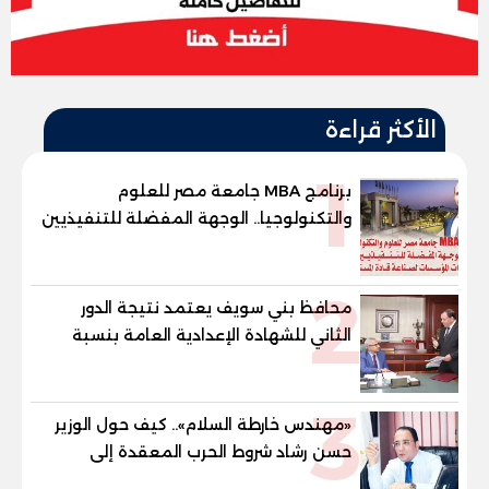
الأكثر قراءة
1
برنامج MBA جامعة مصر للعلوم
والتكنولوجيا.. الوجهة المفضلة للتنفيذيين
وقيادات المؤسسات لصناعة قادة
المستقبل
2
محافظ بني سويف يعتمد نتيجة الدور
الثاني للشهادة الإعدادية العامة بنسبة
79.9% نظامي ...و69.55% منازل.. و70.56%
للمهنية .. و100% للصُم وضعاف السمع
3
والنور للمكفوفين
«مهندس خارطة السلام».. كيف حول الوزير
حسن رشاد شروط الحرب المعقدة إلى
"خارطة طريق" للانسحاب والإعمار؟