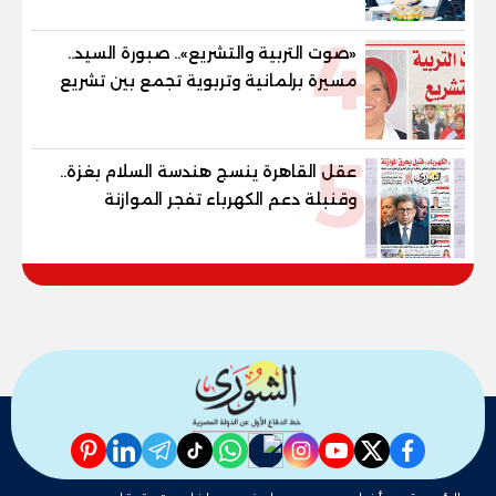
4
«صوت التربية والتشريع».. صبورة السيد..
مسيرة برلمانية وتربوية تجمع بين تشريع
القوانين وصناعة الأجيال لبناء الإنسان
المصري
5
عقل القاهرة ينسج هندسة السلام بغزة..
وقنبلة دعم الكهرباء تفجر الموازنة
pinterest
linkedin
telegram
whatsapp
tiktok
instagram
nabd
youtube
twitter
facebook