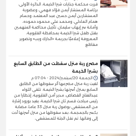
قررت محكمة جنايات شبرا الخيمة، الدائرة الأولى،
برئاسة المستشار أيمن فؤاد فهمي، وعضوية
المستشارين أيمن حسين عبد المعتمد، وحسام
همام العادلي، ومحمد علي محمود حموده،
وأمانة سر إيهاب سليمان، تأجيل محاكمة المتهمين
بقتل طفل شبرا الخيمة بمحافظة القليوبية،
المعروفة إعلاميًا بجريمة «الدارك ويب» وتصوير
مقاطع
مصرع ربة منزل سقطت من الطابق السابع
بشبرا الخيمة
الجمعة 20/سبتمبر/2024 - 07:04 م
لقيت ربة منزل مصرعها أثر سقوطها من الطابق
السابع بمنزل أسرتها بشبرا الخيمة. تلقى اللواء
عبدالفتاح القصاص، مدير أمن القليوبية، إخطارا من
رئيس مباحث قسم ثان شبرا الخيمة، يفيد بورود إشارة
من المستشفى بوصول ربة منزل 33 عاما، مصابة
بكسر بالجمجمة، بعد سقوطها من منزل أسرتها أدت
إلى وفاتها. تم نقل الجثة للمستشفى،