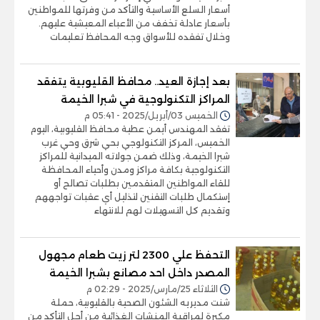
أسعار السلع الأساسية والتأكد من وفرتها للمواطنين
بأسعار عادلة تخفف من الأعباء المعيشية عليهم.
وخلال تفقده للأسواق وجه المحافظ تعليمات
بعد إجازة العيد.. محافظ القليوبية يتفقد
المراكز التكنولوجية في شبرا الخيمة
الخميس 03/أبريل/2025 - 05:41 م
تفقد المهندس أيمن عطية محافظ القليوبية، اليوم
الخميس، المركز التكنولوجي بحي شرق وحي غرب
شبرا الخيمة، وذلك ضمن جولاته الميدانية للمراكز
التكنولوجية بكافة مراكز ومدن وأحياء المحافظة
للقاء المواطنين المتقدمين بطلبات تصالح أو
إستكمال طلبات التقنين لتذليل أي عقبات تواجههم
وتقديم كل التسهيلات لهم للانتهاء
التحفظ علي 2300 لتر زيت طعام مجهول
المصدر داخل احد مصانع بشبرا الخيمة
الثلاثاء 25/مارس/2025 - 02:29 م
شنت مديريه الشئون الصحية بالقليوبية، حملة
مكبرة لمراقبة المنشات الغذائية من أجل التأكد من