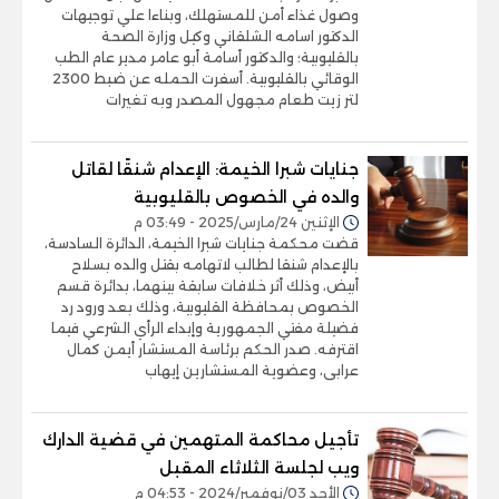
وصول غذاء أمن للمستهلك، وبناءا علي توجيهات
الدكتور اسامه الشلقاني وكيل وزارة الصحة
بالقليوبية؛ والدكتور أسامة أبو عامر مدير عام الطب
الوقائي بالقليوبية. أسفرت الحمله عن ضبط 2300
لتر زيت طعام مجهول المصدر وبه تغيرات
جنايات شبرا الخيمة: الإعدام شنقًا لقاتل
والده في الخصوص بالقليوبية
الإثنين 24/مارس/2025 - 03:49 م
قضت محكمة جنايات شبرا الخيمة، الدائرة السادسة،
بالإعدام شنقا لطالب لاتهامه بقتل والده بسلاح
أبيض، وذلك أثر خلافات سابقة بينهما، بدائرة قسم
الخصوص بمحافظة القليوبية، وذلك بعد ورود رد
فضيلة مفتي الجمهورية وإبداء الرأي الشرعي فيما
اقترفه. صدر الحكم برئاسة المستشار أيمن كمال
عرابى، وعضوية المستشارين إيهاب
تأجيل محاكمة المتهمين في قضية الدارك
ويب لجلسة الثلاثاء المقبل
الأحد 03/نوفمبر/2024 - 04:53 م