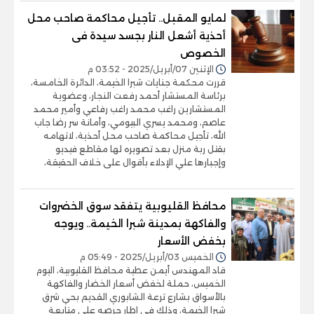
لمايو المقبل.. تأجيل محاكمة صاحب محل
أحذية أشعل النار بجسد سيدة فى
الخصوص
الإثنين 07/أبريل/2025 - 03:52 م
قررت محكمة جنايات شبرا الخيمة، الدائرة الخامسة،
برئاسة المستشار أحمد رفعت النجار، وعضوية
المستشارين راغب محمد راغب رفاعي وأمير محمد
عاصم، ومحمد يسري البيومي، وأمانة سر رضا جاب
الله، تأجيل محاكمة صاحب محل أحذية، لاتهامه
بقتل ربة منزل بعد تصويره لها مقاطع فيديو
وإجبارها علي الإدلاء بأقوال على خلاف الحقيقة،
محافظ القليوبية يتفقد سوق الخضروات
والفاكهة بمدينة شبرا الخيمة.. ويوجه
بخفض الأسعار
الخميس 03/أبريل/2025 - 05:49 م
قاد المهندس أيمن عطية محافظ القليوبية، اليوم
الخميس، حملة لخفض أسعار الخضار والفاكهة
بالأسواق بشارع ترعة الشابوري القديم بحي شرق
شبرا الخيمة، وذلك في إطار حرصه على متابعة