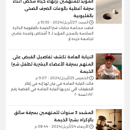
المؤبد للمتهمين بإنهاء حياة شخص أثناء
سرقة أغطية بالوعات الصرف الصحى
بالقليوبية
السبت 27/أبريل/2024 - 10:55 م
قضت محكمة جنايات شبرا الخيمة بالقليوبية الدائرة
السادسة بالسجن المؤبد لـ 3 أشخاص ولمدة عامين
لجامعة خرده لإ
النيابة العامة تكشف تفاصيل القبض على
المتهم بسرقة الأعضاء البشرية لطفل شبرا
الخيمة
الخميس 25/أبريل/2024 - 11:07 م
قالت النيابة العامة في بيان لها إنه في إطار
التحقيقات التي تجريها النيابة العامة في القضية رقم
١٨٢٠ لسنة ٢٠
المشدد 3 سنوات للمتهمين بسرقة سائق
بالإكراه بشبرا الخيمة
الأربعاء 24/أبريل/2024 - 08:44 م