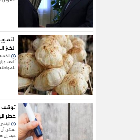
التموين
الخبز ا
الخميس 03/فبراير/2022 
أكدت وزار
للمواطنين 
توقف ع
خطر ال
الإثنين 31/يناير/2022 - 0:47
يمكن أن 
حيث إن هذ