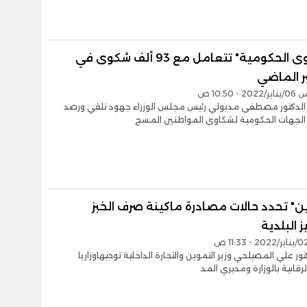
"الشكاوى الحكومية" تتعامل مع 93 ألف شكوى في
 الماضي
- 10:50 ص
لدكتور مصطفى مدبولي رئيس مجلس الوزراء جهود تلقي ورصد
 الجهات الحكومية لشكاوى المواطنين المسج
ن" تحدد حالات مصادرة ماكينة ‏صرف الخبز
ز البلدية
تور علي المصيلحي وزير التموين والتجارة الداخلية توجيهاوزاريا
رقابية بالوزارة ومديري المد