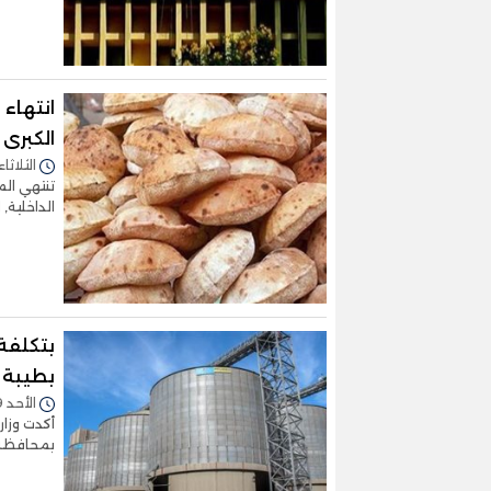
انتهاء
الكبرى 15 يناير
الثلاثاء 11/يناير/2022 - 2:42
تنتهي الم
الداخلية,
بطيبة 
الأحد 09/يناير/2022 - 12:36 م
أكدت وزار
بمحافظة ا