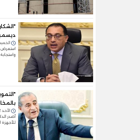
ديسمبر
الخميس 06/يناير/2022 
استعرض ا
واستجابة
"التموي
بالمخاب
الأحد 02/يناير/2022 - 11:33 ص
أصدر الدك
للأجهزة ال