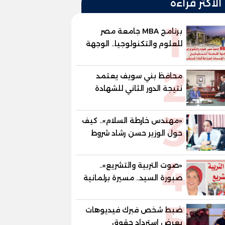
الأكثر قراءة
1
برنامج MBA جامعة مصر
للعلوم والتكنولوجيا.. الوجهة
المفضلة للتنفيذيين وقيادات
2
المؤسسات لصناعة قادة
محافظ بني سويف يعتمد
المستقبل
نتيجة الدور الثاني للشهادة
الإعدادية العامة بنسبة
3
79.9% نظامي ...و69.55%
«مهندس خارطة السلام».. كيف
منازل.. و70.56% للمهنية ..
حول الوزير حسن رشاد شروط
و100% للصُم وضعاف السمع
الحرب المعقدة إلى "خارطة
والنور للمكفوفين
4
طريق" للانسحاب والإعمار؟
«صوت التربية والتشريع»..
صبورة السيد.. مسيرة برلمانية
وتربوية تجمع بين تشريع
5
القوانين وصناعة الأجيال لبناء
ضبط شخص فبرك فيديوهات
الإنسان المصري
يعرض استرداد حقوق