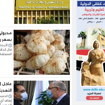
مدبولي
بسعر رغ
الأربعاء 16/فبراير/2022 - 
قال الدك
المتعلقة
عاجل |
التعديا
الخميس 10/فبراير/2022 
إيقاف أي
التموين أو