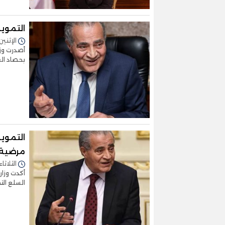
التموين
الإثنين 27/ديسمبر/2021 - 4:09
أصدرت وزا
بحصاد العام الجا
التموين
مرضية.. 
الثلاثاء 21/ديسمبر/2021 - :54
أكدت وزار
السلع الت