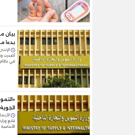
بيان مه
بدءا م
الإثنين 31/يناير/2022 - 8:28
أصدرت وزار
في نظام 
‏«التمو
الجوية
الأربعاء 26/يناير/2022 - 9
تتابع وزا
الأساسية 