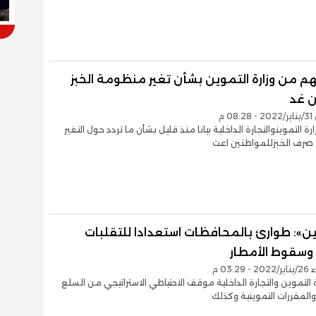
م من وزارة التموين بشأن تغير منظومة الخبز
ن غد
0 م
ة التموينوالتجارة الداخلية بيانا منذ قليل بشأن ما تردد حول التغير
صرف الخبزللمواطنين اعت
ين»: طوارئ بالمحافظات استعدادا للتقلبات
 وسقوط الأمطار
03:2 م
رة التموين والتجارة الداخلية موقف الاحتياطي الاستراتيجي من السلع
والمقررات التموينية وكذلك