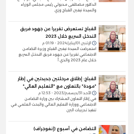
الدكتور مصطفى مدبولي رئيس مجلس الوزراء
والسيدة نيفين القباج وزي
القباج تستعرض تقريرا عن جهود فريق
التدخل السريع خلال 2023
الإثنين 01/يناير/2024 - 01:19 م
استعرضت السيدة نيفين القباج وزيرة التضامن
الاجتماعي تقريرا عن جهود فريق التدخل السريع
خلال عام 2023 والذي أ
القباج: إطلاق مرحلتين جديدتين في إطار
"مودة" بالتعاون مع "التعليم العالي"
الأحد 31/ديسمبر/2023 - 12:53 م
في إطار التعاون المشترك بين وزارة التضامن
الاجتماعي ووزارة التعليم العالي والبحث العلمي في
تنفيذ تدريبات البرن
التضامن في أسبوع (إنفوجراف)