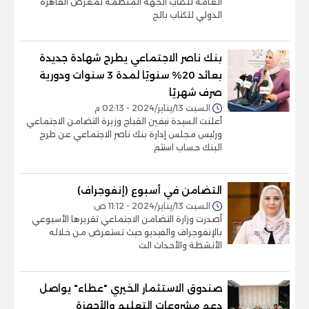
العامة للكتاب الجهة المنظمة لمعرض القاهرة
الدولي للكتاب بالح
بنك ناصر الاجتماعي يطرح شهادة جديدة
بعائد 20% سنويًا لمدة 3 سنوات ودورية
صرف شهريًا
السبت 13/يناير/2024 - 02:13 م
أعلنت السيدة نيفين القباج وزيرة التضامن الاجتماعي
ورئيس مجلس إدارة بنك ناصر الاجتماعي عن طرح
البنك حساب استثم
التضامن في أسبوع (إنفوجراف)
السبت 13/يناير/2024 - 11:12 ص
أصدرت وزارة التضامن الاجتماعي تقريرها الأسبوعي
بالإنفوجراف والفيديو حيث تستعرض من خلاله
الأنشطة والأحداث الت
صندوق الاستثمار الخيري "عطاء" يواصل
دعم مشروعات التعليم والأجهزة