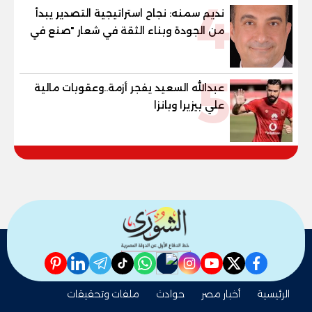
4
نديم سمنه: نجاح استراتيجية التصدير يبدأ
من الجودة وبناء الثقة في شعار "صنع في
مصر"
5
عبدالله السعيد يفجر أزمة..وعقوبات مالية
علي بيزيرا وبانزا
pinterest
linkedin
telegram
whatsapp
tiktok
instagram
nabd
youtube
twitter
facebook
الرئيسية
أخبار مصر
حوادث
ملفات وتحقيقات