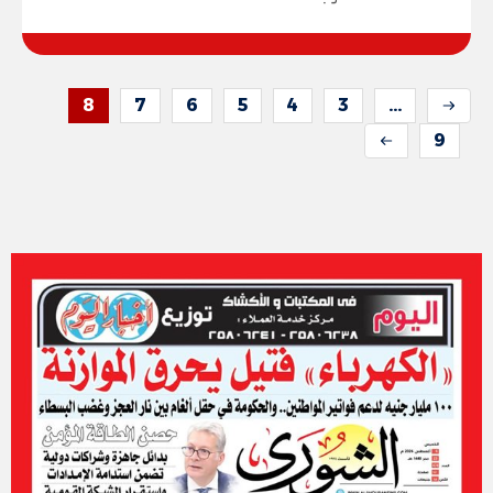
8
7
6
5
4
3
...
9