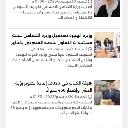
السبت 30/ديسمبر/2023 - 01:06 م
أصدرت وزارة التضامن الاجتماعي تقريرها الأسبوعي
بالإنفوجراف والفيديو حيث تستعرض من خلاله
الأنشطة والأحداث الت
وزيرة الهجرة تستقبل وزيرة التضامن لبحث
مستجدات التعاون لخدمة المصريين بالخارج
السبت 30/ديسمبر/2023 - 11:44 ص
استقبلت السفيرة سها جندي وزيرة الدولة للهجرة
وشئون المصريين بالخارج السيدة نيفين القباج وزيرة
التضامن الاجتما
هيئة الكتاب في 2023.. إعادة تطوير رؤية
النشر.. وإصدار 450 عنوانًا
الجمعة 29/ديسمبر/2023 - 01:33 م
استعادة طه حسين واستئناف نجيب محفوظ وإطلاق
حكايات النصر مشروعات جديدةمشروع رؤية يصدر 58
عنوانا لنشر الفكر الم