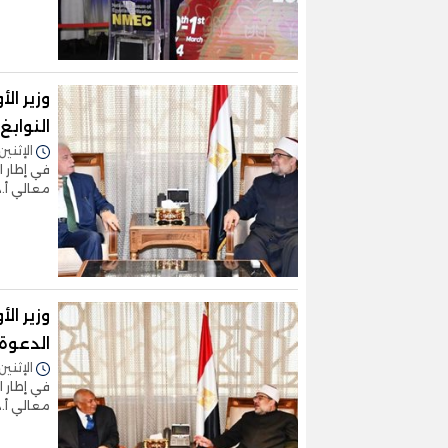
وزير ا
النوابغ
الإثنين 12/فبراير/2024 - 3:01
في إطار ا
معالي أ.د
وزير ا
الدعوة
الإثنين 05/فبراير/2024 - 2:05
في إطار ا
معالي أ.د