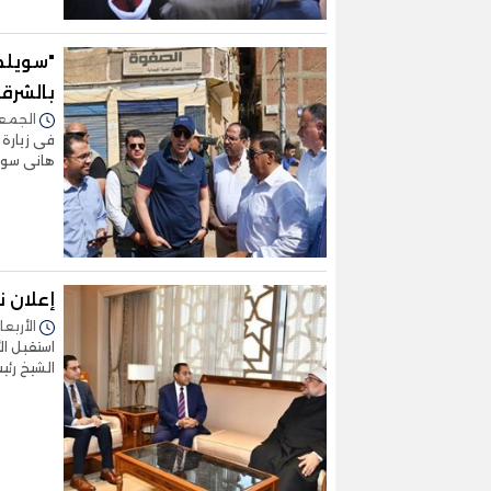
"سويلم"
بالشرقي
الجمعة 01/سبتمبر/2023 
فى زيارة ت
هانى سويل
إعلان ن
الأربعاء 23/أغسطس/2023 - 9
استقبل ال
الشيخ رئي