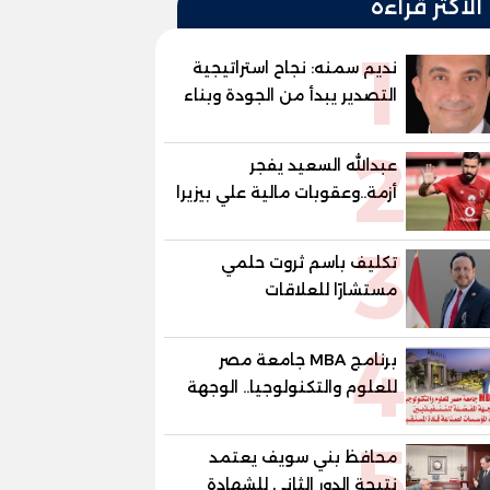
الأكثر قراءة
1
نديم سمنه: نجاح استراتيجية
التصدير يبدأ من الجودة وبناء
الثقة في شعار "صنع في
2
مصر"
عبدالله السعيد يفجر
أزمة..وعقوبات مالية علي بيزيرا
وبانزا
3
تكليف باسم ثروت حلمي
مستشارًا للعلاقات
الدبلوماسية وعضوًا بالهيئة
4
الاستشارية العليا لمنظمة
برنامج MBA جامعة مصر
«جاد جمينت يوإن»
للعلوم والتكنولوجيا.. الوجهة
المفضلة للتنفيذيين وقيادات
5
المؤسسات لصناعة قادة
محافظ بني سويف يعتمد
المستقبل
نتيجة الدور الثاني للشهادة