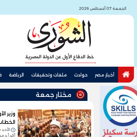
الجمعة 07 أغسطس 2026
أخبار مصر
حوادث
ملفات وتحقيقات
الرياضة
ف
مختار جمعة
وزير ال
الخطاب 
الأحد 14/أبريل/2024 - 05:27 م
أكد أ.د م