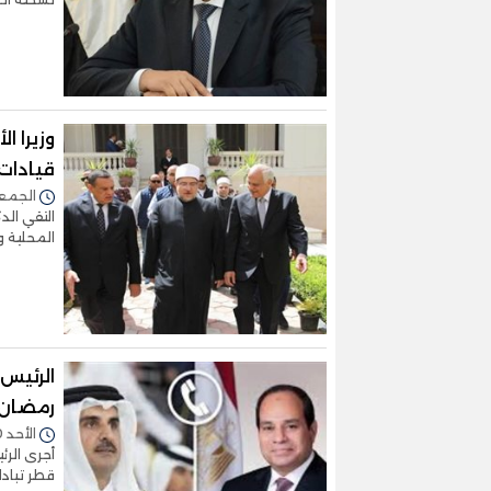
وزيرا ا
قيادات 
الجمعة 29/مارس/2024 -
التقي الد
المحلية و
الرئيس
رمضان
الأحد 10/مارس/2024 - 09:46 م
أجرى الرئ
قطر تبادل