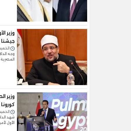
وزير ا
جيشنا
الخميس 07/مارس/2024 -
وجه الدكت
المصرية 
وزير ال
كورونا
الخميس 29/فبراير/2024 
شهد الدكت
الأول لأمراض الص