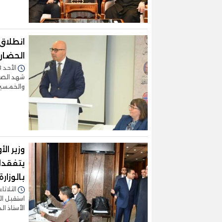
انطلاق 
الحضار
الأحد 28/يناير/2024 - 01:26 م
شهد الصا
والخمسين 
وزير ال
يتفقدا
بالوزارة
الثلاثاء 21/نوفمبر/2023 - :49
استقبل الأ
الأستاذ ا