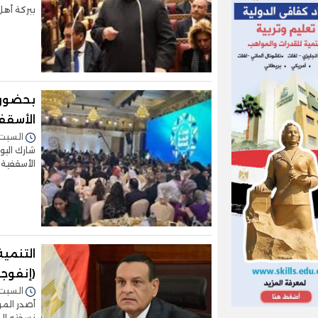
ببركة أهل
بحضور 
الأسقفي
السبت 06/أبريل/2024 - :07
شارك اليو
الأسقفية ب
التنمي
(إنفوجر
السبت 30/مارس/2024 - :53
أصدر المر
نسخته الـ 79 حول حصاد أهم الأنشط