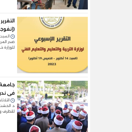
التقرير
(إنفوجر
السبت 21/أكتوبر/2023 - :52
صدر المركز
للوزارة خل
فى ندوة
الثلاثاء 17/أكتوبر/2023 - :17
د. الخشت
للتطرف وا