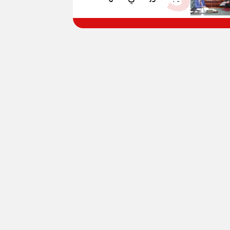
الإعدادية العامة بنسبة
79.9% نظامي ...و69.55%
منازل.. و70.56% للمهنية ..
و100% للصُم وضعاف السمع
والنور للمكفوفين