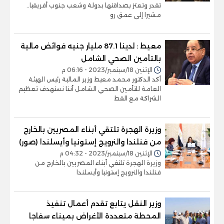
تقدر وتعتز بصداقتها بدولة وشعب جنوب أفريقيا..
مشيرا إلى عمق رو
معيط : لدينا 87.1 مليار جنيه فوائض مالية
بالتأمين الصحي الشامل
الإثنين 18/سبتمبر/2023 - 06:16 م
أكد الدكتور محمد معيط وزير المالية رئيس الهيئة
العامة للتأمين الصحي الشامل أننا نستهدف تعظيم
الشراكة مع القط
وزيرة الهجرة تلتقي أبناء المصريين بالخارج
من فنلندا والنرويج إستونيا وأيسلندا (صور)
الإثنين 18/سبتمبر/2023 - 04:32 م
وزيرة الهجرة تلتقي أبناء المصريين بالخارج من
فنلندا والنرويج إستونيا وأيسلندا
وزير النقل يتابع تقدم أعمال تنفيذ
المحطة متعددة الأغراض بميناء سفاجا