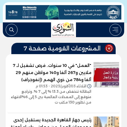
المشروعات القومية صفحة 7
"العمل" في 10 سنوات.. فرص تشغيل لـ 7
ملايين و267 ألفا و140 مواطن منهم 29
ألفا و784 من ذوي الهمم (إنفوجراف)
الثلاثاء 03/أكتوبر/2023 - 01:53 م
البطالة تنخفض من 13.3 % إلى 7 %..وتراجع
متوقع إلى المعدلات العالمية بين 5 إلى 6%الانتهاء
من تطوير 130 مكتب ت
رئيس جهاز القاهرة الجديدة يستقبل إحدى
مجموعات العمل من معاوني رؤساء أجهزة