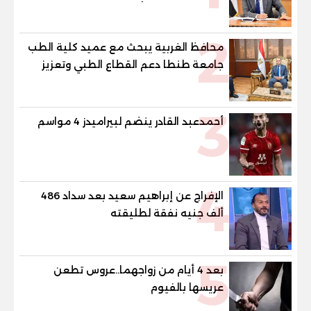
لشكاوى الطلاب وأولياء الأمور
2
محافظ الغربية يبحث مع عميد كلية الطب
جامعة طنطا دعم القطاع الطبي وتعزيز
الاستفادة من الخبرات الأكاديمية
3
أحمدعبد القادر ينضم لبيراميدز 4 مواسم
4
الإفراج عن إبراهيم سعيد بعد سداد 486
ألف جنيه نفقة لطليقته
5
بعد 4 أيام من زواجهما..عروس تطعن
عريسها بالفيوم