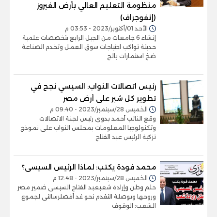
منظومة التعليم العالي بأرض الفيروز
(إنفوجراف)
الأحد 01/أكتوبر/2023 - 03:53 م
إنشاء 6 جامعات من الجيل الرابع بتخصصات علمية
حديثة تواكب احتياجات سوق العمل وتخدم الصناعة
ضخ استثمارات بالج
رئيس اتصالات النواب: السيسي نجح في
تطوير كل شبر على أرض مصر
الخميس 28/سبتمبر/2023 - 09:40 م
وقع النائب أحمد بدوى رئيس لجنة الاتصالات
وتكنولوجيا المعلومات بمجلس النواب على نموذج
تزكية الرئيس عبد الفتاح
محمد فودة يكتب: لماذا الرئيس السيسى؟
الخميس 28/سبتمبر/2023 - 12:48 م
حلم وطن وإرادة شعبعبد الفتاح السيسى ضمير مصر
وروحها وبوصلة التقدم نحو غد أفضلرسالتى لجموع
الشعب: الوقوف