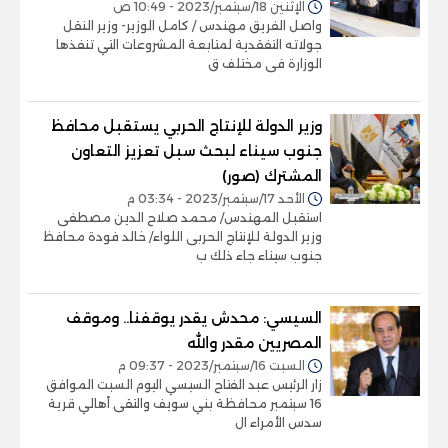
الإثنين 18/سبتمبر/2023 - 10:49 ص
واصل الفريق مهندس / كامل الوزير- وزير النقل
جولاته التفقدية لمتابعة المشروعات التي تنفذها
الوزارة فى مختلف ق
وزير الدولة للإنتاج الحربي يستقبل محافظ
جنوب سيناء لبحث سبل تعزيز التعاون
المشترك (صور)
الأحد 17/سبتمبر/2023 - 03:34 م
استقبل المهندس/ محمد صلاح الدين مصطفى
وزير الدولة للإنتاج الحربى اللواء/ خالد فودة محافظ
جنوب سيناء جاء ذلك ب
السيسي: محدش يقدر يوقفنا.. وموقف
المصريين مقدر والله
السبت 16/سبتمبر/2023 - 09:37 م
زار الرئيس عبد الفتاح السيسي اليوم السبت الموافق
16 سبتمبر محافظة بني سويف والتقى أهالي قرية
سدس الأمراء ال