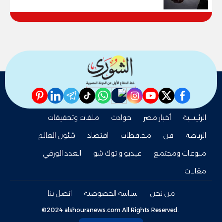
pinterest
linkedin
telegram
whatsapp
tiktok
instagram
nabd
youtube
twitter
facebook
الرئيسية
أخبار مصر
حوادث
ملفات وتحقيقات
الرياضة
فن
محافظات
اقتصاد
شئون العالم
منوعات ومجتمع
فيديو و توك شو
العدد الورقي
مقالات
من نحن
سياسة الخصوصية
اتصل بنا
©2024 alshouranews.com All Rights Reserved.