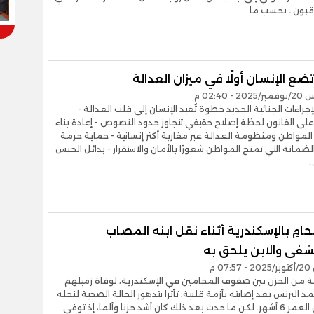
اقبون ـ بحسب ما
تضع الإنسان أولًا في ميزان العدالة
- 02:40 م
إجراءات الجنائية الجديد خطوة تُعيد الإنسان إلى قلب العدالة -
لى القانون لحظة إصلاح حقيقي تتجاوز حدود النصوص - إعادة بناء
 المواطن ومنظومة العدالة عبر مقاربة أكثر إنسانية - حماية حرمة
 الضمانة التي تمنح المواطن شعورًا بالأمان والاستقرار - بدائل الحبس
…
امٍ بالإسكندرية أثناء نقل ابنه المصاب
فى والابن يلحق به
0 م
ة من الحزن بين صفوف المحامين في الإسكندرية، لوفاة زميلهم
 البرنس بعد إصابته بأزمة قلبية، تأثرا بتدهور الحالة الصحية لنجله
البالغ من العمر 6 أشهر. لكن ما حدث بعد ذلك كان أشد حزنا وألما، إذ توفى