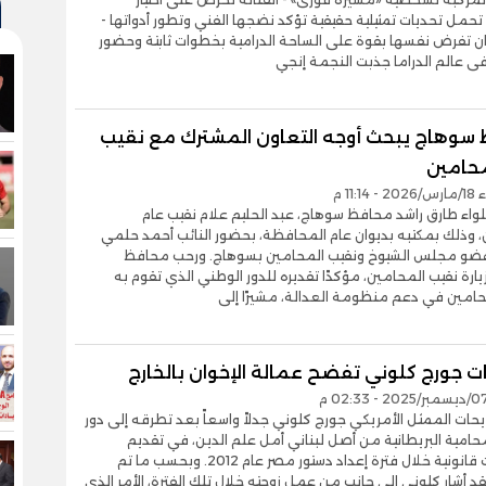
مل تحديات تمثيلية حقيقية تؤكد نضجها الفني وتطور أدواتها -
ان تفرض نفسها بقوة على الساحة الدرامية بخطوات ثابتة وحضور
ى عالم الدراما جذبت النجمة إنجي
سوهاج يبحث أوجه التعاون المشترك مع نقيب
محامين
11:1 م
لواء طارق راشد محافظ سوهاج، عبد الحليم علام نقيب عام
 وذلك بمكتبه بديوان عام المحافظة، بحضور النائب أحمد حلمي
ضو مجلس الشيوخ ونقيب المحامين بسوهاج. ورحب محافظ
ارة نقيب المحامين، مؤكدًا تقديره للدور الوطني الذي تقوم به
حامين في دعم منظومة العدالة، مشيرًا إلى
ت جورج كلوني تفضح عمالة الإخوان بالخارج
يحات الممثل الأمريكي جورج كلوني جدلاً واسعاً بعد تطرقه إلى دور
محامية البريطانية من أصل لبناني أمل علم الدين، في تقديم
مساعدات قانونية خلال فترة إعداد دستور مصر عام 2012. وبحسب ما تم
قد أشار كلوني إلى جانب من عمل زوجته خلال تلك الفترة، الأمر الذي