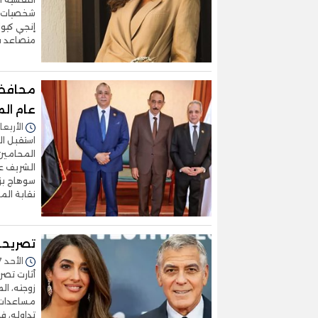
شخصيات تح
إنجي كيو
متصاعد ف
محافظ 
عام ال
الأربعاء 18/مارس/2026 - 4
استقبل ال
المحامين،
الشريف ع
سوهاج بزي
نقابة الم
تصريحا
الأحد 07/ديسمبر/2025 - 02:33 م
أثارت تصر
زوجته، ال
تداوله، ف