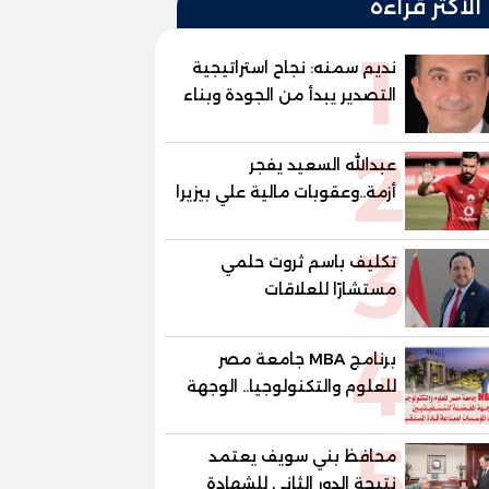
الأكثر قراءة
1
نديم سمنه: نجاح استراتيجية
التصدير يبدأ من الجودة وبناء
الثقة في شعار "صنع في
2
مصر"
عبدالله السعيد يفجر
أزمة..وعقوبات مالية علي بيزيرا
وبانزا
3
تكليف باسم ثروت حلمي
مستشارًا للعلاقات
الدبلوماسية وعضوًا بالهيئة
4
الاستشارية العليا لمنظمة
برنامج MBA جامعة مصر
«جاد جمينت يوإن»
للعلوم والتكنولوجيا.. الوجهة
المفضلة للتنفيذيين وقيادات
5
المؤسسات لصناعة قادة
محافظ بني سويف يعتمد
المستقبل
نتيجة الدور الثاني للشهادة