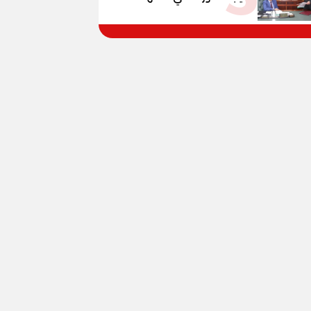
الإعدادية العامة بنسبة
79.9% نظامي ...و69.55%
منازل.. و70.56% للمهنية ..
و100% للصُم وضعاف السمع
والنور للمكفوفين