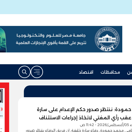
ن
محافظات
اقتصاد
مودة: ننتظر صدور حكم الإعدام على سارة
قب رأي المفتي لاتخاذ إجراءات الاستئناف
11:4 ص
مي محمد حمودة، دفاع سارة خليفة، إن فريق الدفاع ينتظر صدور