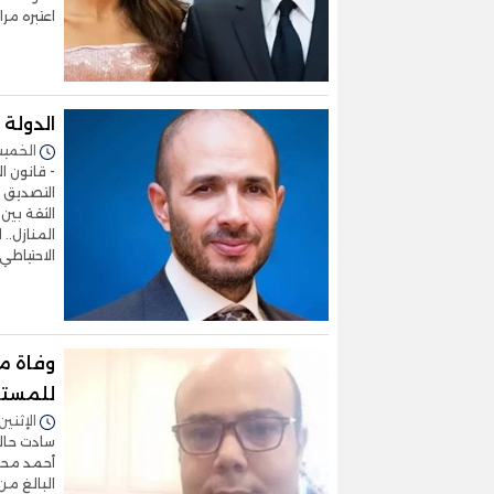
اعتبره مر
الدولة 
الخميس 20/نوفمبر/2025 
- قانون ال
التصديق ع
الثقة بين
المنازل..
الاحتياطي
وفاة مح
للمستش
الإثنين 20/أكتوبر/2025 - 7:57
سادت حال
أحمد محمد