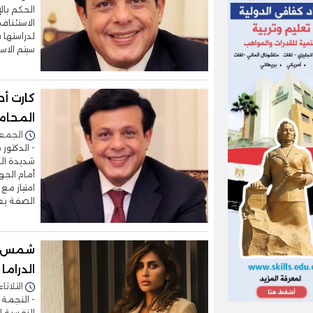
الحكم بال
الاستئناف
لدراستها 
سيتم الاست
كارت أ
المحام
الجمعة 24/يوليو/2026 -
- الدكتور
شديدة ال
أمام الجه
امتياز مع
الصفة يعل
شمس ال
الدراما
الثلاثاء 12/مايو/2026 - 9:27
- النجمة 
النفسية ا