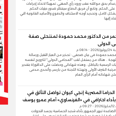
إعدام بحق موكلته عقب ورود رأي المفتي، تمهيدًا لاتخاذ إجراءات
 على الحكم. وتابع أن فريق الدفاع سينتظر صدور حيثيات الحكم
بشكل كامل، وتحديد أوجه الاستئناف والدفوع والأسانيد القانونية التي
ناد إليها
حمر من الدكتور محمد حمودة لمنتحلى صفة
ى الدولى
 08:14 م
 محمد حمودة فى بيان صحفى : تحذير من العيار الثقيل ورسالة
لهجة .. هناك من يستغل لقب "المحامي الدولي" للترويج لنفسه
ات الرسمية بالباطل ..وهذه شهاداتى وحصلت على الدكتوراة بتقدير
 مرتبة الشرف الأولى وتهنئة اللجنة من باريس وأتحدى مدعى
ن شهاداته أمام الرأى العام
دراما المصرية إنجي كيوان تواصل التألق في
 بأداء احترافي في «الفرنساوي» أمام عمرو يوسف
0 م
الصاعدة تبهر الجمهور بأداء شديد الحساسية يجسد التحولات
لمركبة لشخصية «مشيرة فوزى» - الفنانة تحرص على اختيار