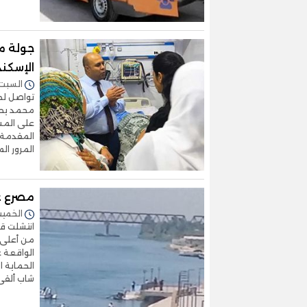
جولة م
الإسكن
السبت 13/سبتمبر/2025 - :11
تواصل لجا
محمد يحيى
على المس
المقدمة ل
المرور المفا
مصرع ع
الخميس 11/سبتمبر/2025 
انتشلت قو
من أعلى ك
الواقعة ع
الحماية ا
شاب ألقى