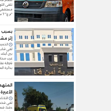
تلقى اللو
"م.ع" 7 سنوات وشقيقه "م.ع"
بسبب ق
إثر مشا
الخميس 18/سبتمبر/2025 
لقي شاب 
بين أبناء
غرب محافظ
شرطة نقا
بدائرة ال
المتهم 
الأعيرة 
الثلاثاء 16/سبتمبر/2025 - :38
لقي شخصا
دشنا، شما