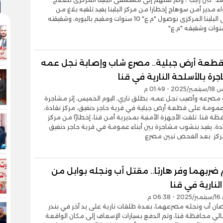
اء مدير أمن سوهاج إخطارا من مركز البلينا يفيد تلقيه بلاغ من
مستشفى البلينا المركزى بوصول "م.ع" 10 سنوات ومقيم بالبوره، وشقيقته
طعة أرض جبلية.. مصرع شاب وإصابة نجل عمه
جرة بالأسلحة النارية في قنا
- 01:49 م
مصرعه وأصيب نجل عمه، بطلق ناري، اليوم الخميس، إثر مشاجرة
 عمومة على قطعة أرض جبلية في قرية حاجر دنفيق، مركز نقادة،
ة قنا. تلقت الأجهزة الأمنية بمديرية أمن قنا، إخطارًا من مركز
دة، يفيد بنشوب مشاجرة بين أبناء عمومة في قرية حاجر دنفيق
مركز. بعد الفحص تبين مصرع
ضربهما وفر هاربًا.. مقتل أب ونجله بوابل من
النارية في قنا
06 م
ن أب ونجله مصرعهما، بعدة طلقات نارية على يد آخر في بندر
لي محافظة قنا، وتم الدفع بسيارات الإسعاف إلى مكان الواقعة