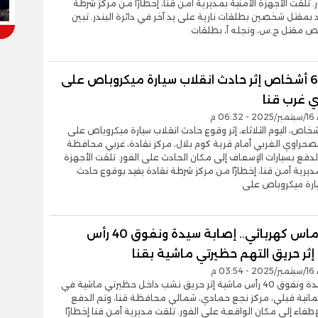
. تلقت الأجهزة الأمنية بمديرية أمن قنا، إخطارًا من مركز شرطة
د بمقتل شخصين بطلقات نارية على يد آخر في دائرة البندر. تبين
ص مقتل ح.س، ونجله أ، بطلقات
إصابة 6 أشخاص إثر حادث انقلاب سيارة ميكروباص على
 غرب قنا
06 م
يب 6 أشخاص، اليوم الثلاثاء، إثر وقوع حادث انقلاب سيارة ميكروباص على
صحراوي الغربي أمام قرية كوم بلال، مركز نقادة، غربي محافظة
الدفع بسيارات الإسعاف إلى مكان الحادث على الفور. تلقت الأجهزة
مديرية أمن قنا، إخطارًا من مركز شرطة نقادة يفيد بوقوع حادث
يارة ميكروباص على
بسبب ماس كهربائي.. إصابة سيدة ونفوق 40 رأس
ثر حريق التهم حظيرتي ماشية بقنا
03 م
أصيبت سيدة ونفوق 40 رأس ماشية إثر حريق نشب داخل حظيرتي ماشية في
مانية قبلي، مركز نجع حمادي، شمالي محافظة قنا، وتم الدفع
لإطفاء إلى مكان الواقعة على الفور. تلقت مديرية أمن قنا إخطارًا