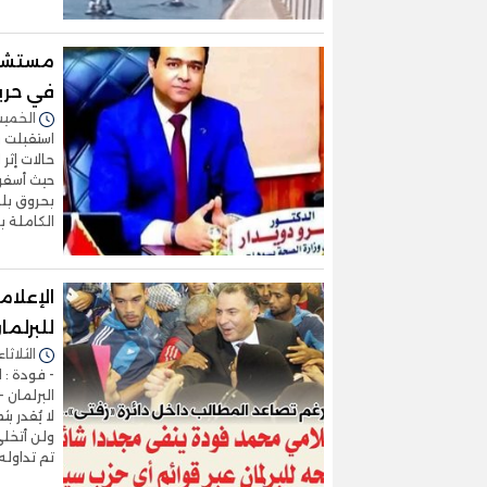
في حري
الخميس 11/سبتمبر/2025 
حالات إثر
حيث أسفر 
الكاملة ب
الإعلا
للبرلما
الثلاثاء 02/سبتمبر/2025 - :12
- فودة : 
البرلمان
لا يُقدر ب
ولن أتخل
تم تداوله