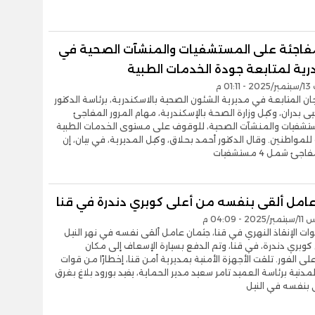
فاجئة على المستشفيات والمنشآت الصحية في
درية لمتابعة جودة الخدمات الطبية
01 م
ن المتابعة في مديرية الشئون الصحية بالاسكندرية، برئاسة الدكتور
 بدران، وكيل وزارة الصحة بالإسكندرية، مهام المرور المفاجئ
تشفيات والمنشآت الصحية، للوقوف على مستوى الخدمات الطبية
لمواطنين. وقال الدكتور أحمد بحلاق، وكيل المديرية، في بيان، إن
جئ شمل 4 مستشفيات
امل ألقى بنفسه من أعلى كوبري دندرة في قنا
- 04:09 م
ات الإنقاذ النهري في قنا، جثمان عامل ألقى نفسه في نهر النيل
وبري دندرة، في قنا، وتم الدفع بسيارة الإسعاف إلى مكان
لى الفور. تلقت الأجهزة الأمنية بمديرية أمن قنا، إخطارًا من قوات
لمدنية برئاسة العميد تامر سعيد مدير الحماية، يفيد بورود بلاغ بغرق
 بنفسه في النيل