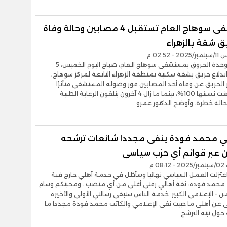
مستشفى سوهاج العام تستقبل 4 مصابين وحالة وفاة
ق شقة بالزهراء
- 02:52 م
استقبلت وحدة الحروق بمستشفى سوهاج العام، صباح اليوم الخميس، 5
 اندلاع حريق بشقة سكنية بمنطقة الزهراء التابعة لمركز سوهاج،
الحريق عن وفاة أحد المصابين فور وصوله المستشفى متأثرًا
بحروق بلغت نسبتها 100%، بينما ما زال 4 آخرون يتلقون الرعاية الطبية
حالة خطرة. وأوضح الدكتور عمرو
مي محمد فودة ينفى مجددا شائعات ترشحه
ن عبر قوائم أي حزب سياسى
08 م
اعتزلت العمل السياسي نهائيا وسأظل في خدمة أهلي خارج قبة
 - محمد فودة: ثقة أهالي زفتى أغلى من أي منصب.. ومحبتكم وسام
ثمن - الإعلامى الكبير: خدمة الناس ستبقى رسالتي الأولى والأخيرة
ى عن أهلى ما حييت نفى الإعلامي والكاتب محمد فودة مجددا ما
 حول نيته الترشح