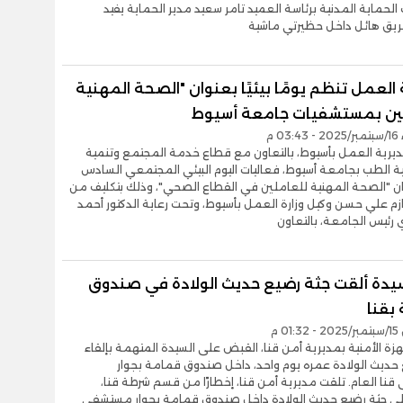
لحماية المدنية برئاسة العميد تامر سعيد مدير الحماية يفيد
يق هائل داخل حظيرتي ماشية
العمل تنظم يومًا بيئيًا بعنوان "الصحة المهنية
ين بمستشفيات جامعة أسيوط
03 م
رية العمل بأسيوط، بالتعاون مع قطاع خدمة المجتمع وتنمية
لية الطب بجامعة أسيوط، فعاليات اليوم البيئي المجتمعي السادس
ن "الصحة المهنية للعاملين في القطاع الصحي"، وذلك بتكليف من
ازم علي حسن وكيل وزارة العمل بأسيوط، وتحت رعاية الدكتور أحمد
رئيس الجامعة، بالتعاون
دة ألقت جثة رضيع حديث الولادة في صندوق
بقنا
0 م
هزة الأمنية بمديرية أمن قنا، القبض على السيدة المتهمة بإلقاء
حديث الولادة عمره يوم واحد، داخل صندوق قمامة بجوار
ا العام. تلقت مديرية أمن قنا، إخطارًا من قسم شرطة قنا،
على جثة رضيع حديث الولادة داخل صندوق قمامة بجوار مستشفى