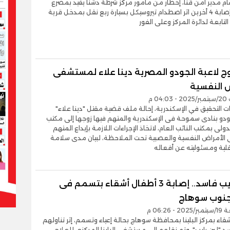
 مدير أمن قنا، إخطار من مأمور مركز شرطة دشنا يفيد بمصرع
شخص وإصابة 4 أخرين اثر اصطدام تيروسيكل بسيارة ربع نقل بمدخل قرية
لتابعة لدائرة المركز وعلى الفور
وج لاعبة الجودو المصرية دينا علاء لمستشفى
ض النفسية
04 م
 التحقيق في الإسكندرية، إحالة ملف قضية مقتل "دينا علاء"
ودو بنادى سموحة فى الإسكندرية والمتهم فيها زوجها إلى مكتب
دولى بمكتب النائب العام، لاتخاذ الإجراءات اللازمة بإيداع المتهم
لأمراض النفسية والعصبية تحت الملاحظة، لبيان مدى سلامة
لية ومسئوليته عن أفعاله
أكلوا رايب فاسد.. إصابة 3 أطفال أشقاء بتسمم فى
ا جنوب سوهاج
- 06:26 م
يب 3 أشقاء بمركز البلينا بمحافظة سوهاج بحالة إعياء وتسمم، إثر تناولهم
 "لبن رايب"، وتم نقلهم إلى مستشفى البلينا المركزى للعلاج.