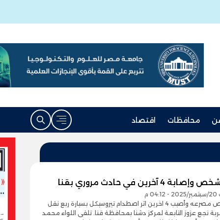
ن
محافظات
اقتصاد
بة 4 آخرين في حادث مروري بقنا
04 م
لقى شخص مصرعه وأصيب 4 اخرين اثر اصطدام تيروسيكل بسيارة ربع نقل
ة نجع عزوز التابعة لمركز دشنا بمحافظة قنا. تلقى اللواء محمد