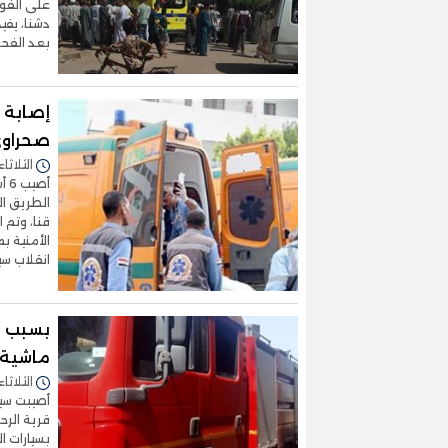
على الفور
دشنا، يفي
بعد الفح
صحراوي
الثلاثاء 16/سبتمبر/2025 - :32
أص
الطريق ال
قنا، وتم 
الأمنية ب
انقلاب س
ماشية إ
الثلاثاء 16/سبتمبر/2025 - :54
قرية الرح
بسيارات ا