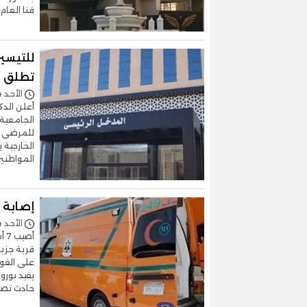
قنا العام
للتيسي
تطلق نظ
الأحد 14/سبتمبر/2025 - 06:22 م
أعلن الد
الجامعية 
للمرضى وا
الخارجية 
المواطنين 
إصابة 7 أشخاص فى حادث تصادم سيارتين بقنا
الأحد 14/سبتمبر/2025 - 04:23 م
أص
على الفور
يفيد بورو
حادث تصا