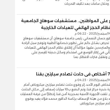
. وخلال ساعات بعد تكثيف التحريات
ر على المواطنين.. مستشفيات سوهاج الجامعية
ام الحجز الهاتفي للعيادات الخارجية
كتور حسان النعماني، رئيس جامعة سوهاج، أن مستشفيات سوهاج
تحرص بشكل دائم على تطوير خدماتها الطبية وتوفير سبل الراحة
لمترددين عليها، مؤكداً أن إطلاق نظام الحجز الهاتفي للعيادات
يأتي في إطار التوسع في استخدام وسائل حديثة للتيسير على
وتقليل فترات الانتظار، بما
يب 7 أشخاص اليوم الأحد، إثر وقوع حادث تصادم سيارتين ميكروباص أمام
قرية جزيرة دندرة مركز قنا، وتم الدفع ب10 سيارات إسعاف إلى مكان الحادث
. تلقت الأجهزة الأمنية بمديرية أمن قنا، إخطارًا من غرفة العمليات
د بلاغ من هيئة الإسعاف برئاسة الدكتور محمد فؤاد يفيد بوقوع
دم سيارتين ميكروباص