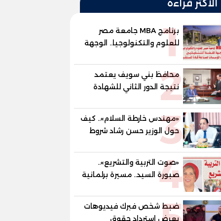
الأكثر قراءة
1
برنامج MBA جامعة مصر
للعلوم والتكنولوجيا.. الوجهة
المفضلة للتنفيذيين وقيادات
2
المؤسسات لصناعة قادة
محافظ بني سويف يعتمد
المستقبل
نتيجة الدور الثاني للشهادة
الإعدادية العامة بنسبة
3
79.9% نظامي ...و69.55%
«مهندس خارطة السلام».. كيف
منازل.. و70.56% للمهنية ..
حول الوزير حسن رشاد شروط
و100% للصُم وضعاف السمع
الحرب المعقدة إلى "خارطة
والنور للمكفوفين
4
طريق" للانسحاب والإعمار؟
«صوت التربية والتشريع»..
صبورة السيد.. مسيرة برلمانية
وتربوية تجمع بين تشريع
5
القوانين وصناعة الأجيال لبناء
ضبط شخص فبرك فيديوهات
الإنسان المصري
يعرض استرداد حقوق