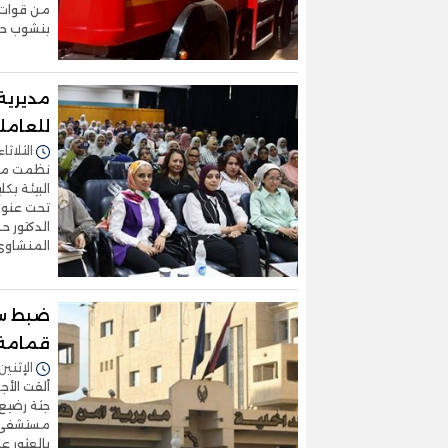
من قوات ا
بنشوب حر
مديرية 
للعامل
الثلاثاء 16/سبتمبر/2025 - :43
نظمت مدي
البيئة بك
تحت عنوا
الدكتور ح
المنشاوي 
ضبط سي
قمامة 
الإثنين 15/سبتمبر/2025 - 1:32
ألقت الأج
جثة رضيع 
مستشفى قن
بالعثور 