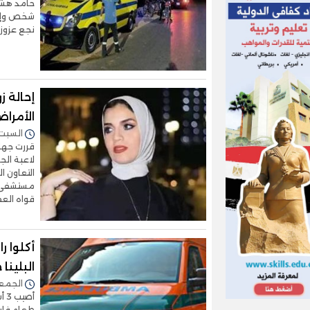
حامد هشام
نجع عزوز ا
إحالة ز
الأمرا
السبت 20/سبتمبر/2025 - :03
قررت جهات
لاعبة الج
التعاون ال
مستشفى ا
قواه العق
البلين
الجمعة 19/سبتمبر/2025 
أص
طعام فاسد