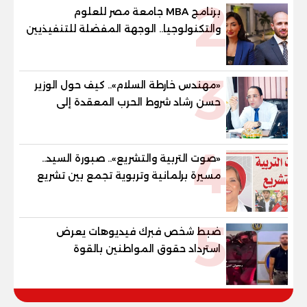
2
والنور للمكفوفين
برنامج MBA جامعة مصر للعلوم
والتكنولوجيا.. الوجهة المفضلة للتنفيذيين
وقيادات المؤسسات لصناعة قادة
المستقبل
3
«مهندس خارطة السلام».. كيف حول الوزير
حسن رشاد شروط الحرب المعقدة إلى
"خارطة طريق" للانسحاب والإعمار؟
4
«صوت التربية والتشريع».. صبورة السيد..
مسيرة برلمانية وتربوية تجمع بين تشريع
القوانين وصناعة الأجيال لبناء الإنسان
المصري
5
ضبط شخص فبرك فيديوهات يعرض
استرداد حقوق المواطنين بالقوة