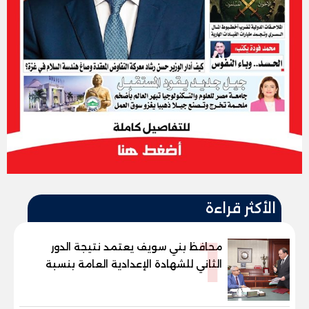
الأكثر قراءة
1
محافظ بني سويف يعتمد نتيجة الدور
الثاني للشهادة الإعدادية العامة بنسبة
79.9% نظامي ...و69.55% منازل.. و70.56%
للمهنية .. و100% للصُم وضعاف السمع