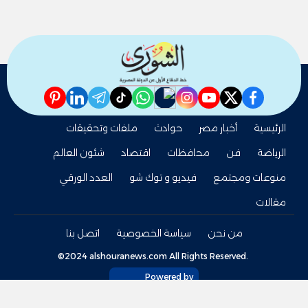
pinterest
linkedin
telegram
whatsapp
tiktok
instagram
nabd
youtube
twitter
facebook
الرئيسية
أخبار مصر
حوادث
ملفات وتحقيقات
الرياضة
فن
محافظات
اقتصاد
شئون العالم
منوعات ومجتمع
فيديو و توك شو
العدد الورقي
مقالات
من نحن
سياسة الخصوصية
اتصل بنا
©2024 alshouranews.com All Rights Reserved.
Powered by
tel