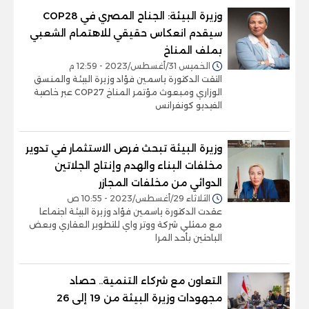
وزيرة البيئة: الجناح المصري في COP28
سيقدم انعكاس حقيقي للاهتمام الشعبي
بملف المناخ
الخميس 31/أغسطس/2023 - 12:59 م
التقت الدكتورة ياسمين فؤاد وزيرة البيئة والمنسق
الوزاري ومبعوث مؤتمر المناخ COP27 عبر خاصية
الفيديو كونفرانس
وزيرة البيئة تبحث فرص الاستثمار في تدوير
مخلفات البناء والهدم وإنتاج الجلاتين
الدوائي من مخلفات المجازر
الثلاثاء 29/أغسطس/2023 - 10:55 ص
عقدت الدكتورة ياسمين فؤاد وزيرة البيئة اجتماعا
مع ممثلي شركة ووتر واي للتطوير العقاري وبعض
الباحثين بأحد المرا
التعاون مع شركاء التنمية.. حصاد
مجهودات وزيرة البيئة من 19 إلى 26