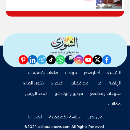
79.9% نظامي ...و69.55% منازل.. و70.56%
للمهنية .. و100% للصُم وضعاف السمع
والنور للمكفوفين
pinterest
linkedin
telegram
whatsapp
tiktok
instagram
nabd
youtube
twitter
facebook
الرئيسية
أخبار مصر
حوادث
ملفات وتحقيقات
الرياضة
فن
محافظات
اقتصاد
شئون العالم
منوعات ومجتمع
فيديو و توك شو
العدد الورقي
مقالات
من نحن
سياسة الخصوصية
اتصل بنا
©2024 alshouranews.com All Rights Reserved.