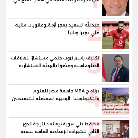
مصر"
2
عبدالله السعيد يفجر أزمة..وعقوبات مالية
علي بيزيرا وبانزا
3
تكليف باسم ثروت حلمي مستشارًا للعلاقات
الدبلوماسية وعضوًا بالهيئة الاستشارية
العليا لمنظمة «جاد جمينت يوإن»
4
برنامج MBA جامعة مصر للعلوم
والتكنولوجيا.. الوجهة المفضلة للتنفيذيين
وقيادات المؤسسات لصناعة قادة
المستقبل
5
محافظ بني سويف يعتمد نتيجة الدور
الثاني للشهادة الإعدادية العامة بنسبة