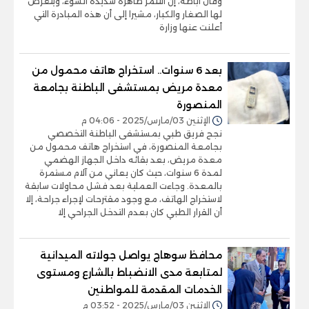
وقال أباظة، إن التنمر ظاهرة شديدة السوء، ويتعرض
لها الصغار والكبار، مشيرا إلى أن هذه المبادرة التي
أعلنت عنها وزارة
بعد 6 سنوات.. استخراج هاتف محمول من
معدة مريض بمستشفى الباطنة بجامعة
المنصورة
الإثنين 03/مارس/2025 - 04:06 م
نجح فريق طبي بمستشفى الباطنة التخصصي
بجامعة المنصورة، في استخراج هاتف محمول من
معدة مريض، بعد بقائه داخل الجهاز الهضمي
لمدة 6 سنوات، حيث كان يعاني من آلام مستمرة
بالمعدة. وجاءت العملية بعد فشل محاولات سابقة
لاستخراج الهاتف، مع وجود مقترحات لإجراء جراحة، إلا
أن القرار الطبي كان بعدم التدخل الجراحي إلا
محافظ سوهاج يواصل جولاته الميدانية
لمتابعة مدى الانضباط بالشارع ومستوى
الخدمات المقدمة للمواطنين
الإثنين 03/مارس/2025 - 03:52 م