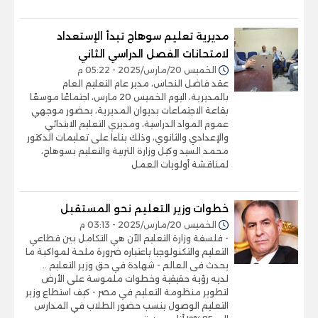
مديرية تعليم سوهاج تبدأ الإستعداد
لامتحانات الفصل الدراسي الثاني
الخميس 20/مارس/2025 - 05:22 م
عقد فاضل النحاس، مدير عام التعليم العام
بالمديرية، اليوم الخميس 20 مارس، اجتماعًا موسعًا
بقاعة الاجتماعات بديوان المديرية، بحضور موجهي
عموم المواد الدراسية، ومديري التعليم الابتدائي
والإعدادي والثانوي، وذلك بناءا على تعليمات الدكتور
محمد السيد وكيل وزارة التربية والتعليم بسوهاج،
لمناقشة أولويات العمل
خطوات وزير التعليم نحو المستقبل
الخميس 20/مارس/2025 - 03:13 م
- فلسفة وزارة التعليم الآن هي التكامل بين قطاعي
التعليم والتكنولوجيا باعتباره ضرورة ملحة لمواكبة ما
يحدث فى العالم - شهادة في حق وزير التعليم ..
لديه رؤية حقيقية وخطوات ملموسة على الأرض
لتطوير منظومة التعليم في مصر - كيف استطاع وزير
التعليم الوصول بنسب حضور الطلاب في المدارس