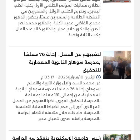
انطلاق فعاليات المؤتمر الطلابي الأول بكلية الطب
البشري، وتكريم الطلاب الأوائل والمتميزين في
الأنشطة الطلابية والمتميزين علميًا، بحضور الدكتور
مجدي القاضي عميد الكلية، والدكتور محمد نصر
الدين، والدكتور حاتم عمار، والدكتور خالد عبد العال،
وكلاء الكلية ونخبة
لتغيبهم عن العمل.. إحالة 76 معلمًا
بمدرسة سوهاج الثانوية المعمارية
للتحقيق
الإثنين 10/فبراير/2025 - 03:17 م
قرر محمد السيد، وكيل وزارة التربية والتعليم
بسوهاج، إحالة 76 معلما بمدرسة سوهاج الثانوية
المعمارية، من إجمالى 181 معلما ومعلمة
بالمدرسة للتحقيق الفورى، نظرا لتغيبهم عن العمل
الأمر الذي أدى إلى عدم انضباط العملية التعليمية
بالمدرسة. جاء ذلك خلال متابعته لانتظام الدراسة
بالمدرسة يرافقه صبرى شعبان مدير
رئيس جامعة الإسكندرية يتفقد سير الدراسة