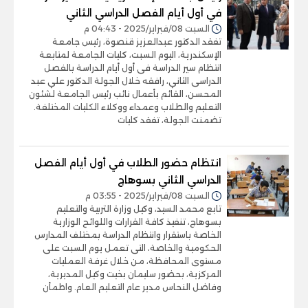
في أول أيام الفصل الدراسي الثاني
السبت 08/فبراير/2025 - 04:43 م
تفقد الدكتور عبدالعزيز قنصوة، رئيس جامعة
الإسكندرية، اليوم السبت، كليات الجامعة لمتابعة
انتظام سير الدراسة فى أول أيام الدراسة بالفصل
الدراسى الثاني، رافقه خلال الجولة الدكتور علي عبد
المحسن، القائم بأعمال نائب رئيس الجامعة لشئون
التعليم والطلاب وعمداء ووكلاء الكليات المختلفة.
تضمنت الجولة، تفقد كليات
انتظام حضور الطلاب في أول أيام الفصل
الدراسي الثاني بسوهاج
السبت 08/فبراير/2025 - 03:55 م
تابع محمد السيد، وكيل وزارة التربية والتعليم
بسوهاج، تنفيذ كافة القرارات واللوائح الوزارية
الخاصة باستقرار وانتظام الدراسة بمختلف المدارس
الحكومية والخاصة، التى تعمل يوم السبت على
مستوى المحافظة، من خلال غرفة العمليات
المركزية، بحضور سليمان بخيت وكيل المديرية،
وفاضل النحاس مدير عام التعليم العام. واطمأن