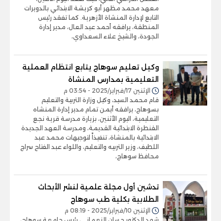
معهد محمد مظهر أبو كريشة الابتدائي بالدويرات
التابع لإدارة المنشاة الأزهرية. كما تفقد رئيس
المنطقة، يرافقه أحمد عبد العال، مدير إدارة
الجودة، والشيخ علاء السعداوي،
وكيل تعليم سوهاج يتابع انتظام العملية
التعليمية بمدارس المنشاة
الإثنين 17/فبراير/2025 - 03:54 م
قام محمد السيد، وكيل وزارة التربية والتعليم
بسوهاج، يرافقه أيمن تمام مدير إدارة المنشاه
التعليمية، اليوم الأثنين، بزيارة مدرسة قرية نجع
القنطرة الابتدائية القديمة، ومدرسة العهد الجديدة
الابتدائية بالمنشاة، تنفيذاً لتوجيهات محمد عبد
اللطيف، وزير التربيه والتعليم، واللواء عبد الفتاح سراج
محافظ سوهاج،
تدشين أول مجلة علمية لنشر الأبحاث
الطلابية بكلية طب سوهاج
الإثنين 10/فبراير/2025 - 08:19 م
شهد الدكتور حسان النعماني، رئيس جامعة سوهاج،