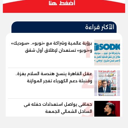
الأكثر قراءة
1
برؤية عالمية وشراكة مع «نوبو».. «سوديك»
و«نوبو» تستعدان لإطلاق أول شقق
فندقية تحمل علامة "نوبو" العالمية في
مصر ضمن مشروع «أوجامي» خلال أيام
2
عقل القاهرة ينسج هندسة السلام بغزة..
وقنبلة دعم الكهرباء تفجر الموازنة
3
حماقى يواصل استعدادات حفله فى
الساحل الشمالى الجمعة
tel