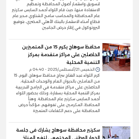
لتسويق واستثمار أصول المحافظة وتعظيم
الاستفادة منها، حيث قام اللواء أحمد السايس سكرتير
عام المحافظة والمحاسب سامح الشناوي مدير عام
قطاع أمناء الاستثمار بالبنك الأهلي المصري، بتوقيع
البروتوكول في إطار حرص الجانبين
محافظ سوهاج يكرم 15 من المتميزين
الحاصلين على مراكز متقدمة بمركز
التنمية المحلية
الخميس 21/أغسطس/2025 - 04:40 م
كرم اللواء عبد الفتاح سراج محافظ سوهاج، اليوم، 15
من العاملين بالديوان العام والوحدات المحلية،
الحاصلين على مراكز متقدمة في البرامج التدريبية
بمركز التنمية المحلية بسقارة، وذلك بحضور اللواء
أحمد السايس سكرتير عام المحافظة. وهنأ
المحافظ، المكرمين على تفوقهم، مؤكداً حرص
المحافظة على دعم الكفاءات المتميزة
سكرتير محافظة سوهاج يشارك فى جلسة
الحوار الوطنى المجتمعى لتغير المناخ