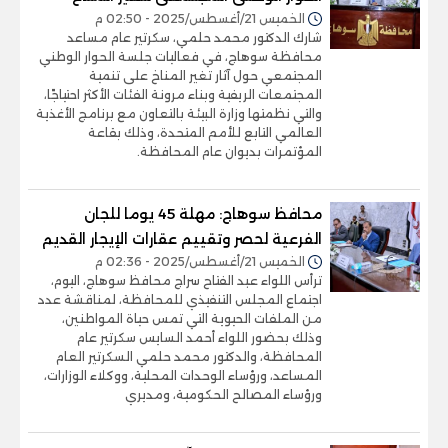
الخميس 21/أغسطس/2025 - 02:50 م
شارك الدكتور محمد حلمي، سكرتير عام مساعد
محافظة سوهاج، في فعاليات جلسة الحوار الوطني
المجتمعي حول آثار تغير المناخ على تنمية
المجتمعات الريفية وبناء مرونة الفئات الأكثر احتياجًا،
والتي نظمتها وزارة البيئة بالتعاون مع برنامج الأغذية
العالمي التابع للأمم المتحدة، وذلك بقاعة
المؤتمرات بديوان عام المحافظة.
محافظ سوهاج: مهلة 45 يوما للجان
الفرعية لحصر وتقييم عقارات الإيجار القديم
الخميس 21/أغسطس/2025 - 02:36 م
ترأس اللواء عبد الفتاح سراج محافظ سوهاج، اليوم،
اجتماع المجلس التنفيذي للمحافظة، لمناقشة عدد
من الملفات الحيوية التي تمس حياة المواطنين،
وذلك بحضور اللواء أحمد السايس سكرتير عام
المحافظة، والدكتور محمد حلمي السكرتير العام
المساعد، ورؤساء الوحدات المحلية، ووكلاء الوزارات،
ورؤساء المصالح الحكومية، ومديري