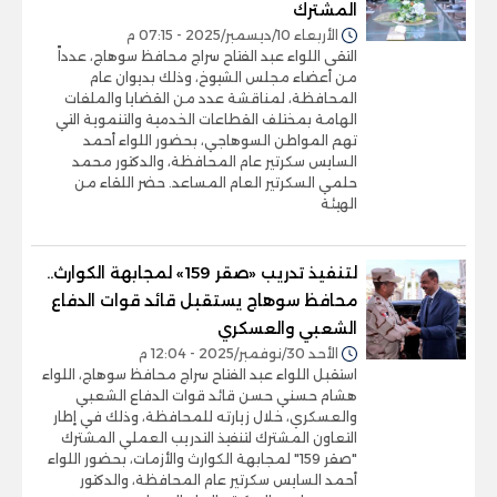
المشترك
الأربعاء 10/ديسمبر/2025 - 07:15 م
التقى اللواء عبد الفتاح سراج محافظ سوهاج، عدداً
من أعضاء مجلس الشيوخ، وذلك بديوان عام
المحافظة، لمناقشة عدد من القضايا والملفات
الهامة بمختلف القطاعات الخدمية والتنموية التي
تهم المواطن السوهاجي، بحضور اللواء أحمد
السايس سكرتير عام المحافظة، والدكتور محمد
حلمي السكرتير العام المساعد. حضر اللقاء من
الهيئة
لتنفيذ تدريب «صقر 159» لمجابهة الكوارث..
محافظ سوهاج يستقبل قائد قوات الدفاع
الشعبي والعسكري
الأحد 30/نوفمبر/2025 - 12:04 م
استقبل اللواء عبد الفتاح سراج محافظ سوهاج، اللواء
هشام حسني حسن قائد قوات الدفاع الشعبي
والعسكري، خلال زيارته للمحافظة، وذلك في إطار
التعاون المشترك لتنفيذ التدريب العملي المشترك
"صقر 159" لمجابهة الكوارث والأزمات، بحضور اللواء
أحمد السايس سكرتير عام المحافظة، والدكتور