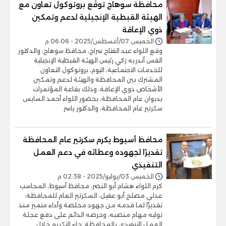
محافظة سوهاج توقّع بروتوكول تعاون مع
الهيئة القبطية الإنجيلية لدعم وتمكين
ذوي الإعاقة
الخميس 07/أغسطس/2025 - 06:06 م
وقع اللواء عبد الفتاح سراج، محافظ سوهاج، والدكتور
القس أندريه زكي رئيس الهيئة القبطية الإنجيلية
للخدمات الاجتماعية، اليوم، بروتوكول التعاون
المشترك بين المحافظة والهيئة لدعم وتمكين
الأشخاص ذوي الإعاقة، وذلك بقاعة المؤتمرات
بديوان عام المحافظة، بحضور اللواء أحمد السايس
سكرتير عام المحافظة، والدكتور ياسر
محافظ أسيوط يكرم سكرتير عام المحافظة
تقديرًا لجهوده وعطائه في دعم العمل
التنفيذي
الخميس 03/يوليو/2025 - 02:38 م
كرم اللواء هشام أبو النصر، محافظ أسيوط، المحاسب
عدلي مصلح أبو عقيل، السكرتير العام للمحافظة،
تقديرًا لما قدمه من جهود مخلصة وأداء متميز منذ
توليه مهام منصبه، وحرصه الدائم على دفع عجلة
العمل التنفيذي بالمحافظة. جاء التكريم خلال