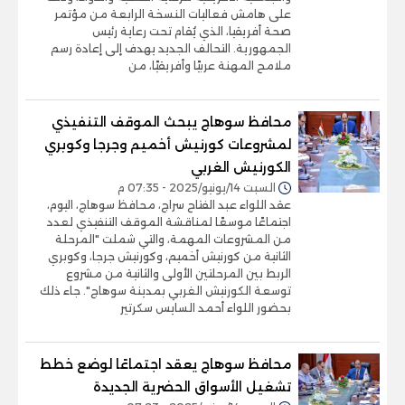
على هامش فعاليات النسخة الرابعة من مؤتمر
صحة أفريقيا، الذي يُقام تحت رعاية رئيس
الجمهورية. التحالف الجديد يهدف إلى إعادة رسم
ملامح المهنة عربيًا وأفريقيًا، من
محافظ سوهاج يبحث الموقف التنفيذي
لمشروعات كورنيش أخميم وجرجا وكوبري
الكورنيش الغربي
السبت 14/يونيو/2025 - 07:35 م
عقد اللواء عبد الفتاح سراج، محافظ سوهاج، اليوم،
اجتماعًا موسعًا لمناقشة الموقف التنفيذي لعدد
من المشروعات المهمة، والتي شملت "المرحلة
الثانية من كورنيش أخميم، وكورنيش جرجا، وكوبري
الربط بين المرحلتين الأولى والثانية من مشروع
توسعة الكورنيش الغربي بمدينة سوهاج". جاء ذلك
بحضور اللواء أحمد السايس سكرتير
محافظ سوهاج يعقد اجتماعًا لوضع خطط
تشغيل الأسواق الحضرية الجديدة