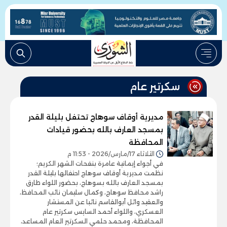
سكرتير عام
مديرية أوقاف سوهاج تحتفل بليلة القدر
بمسجد العارف بالله بحضور قيادات
المحافظة
الثلاثاء 17/مارس/2026 - 11:53 م
في أجواء إيمانية عامرة بنفحات الشهر الكريم؛
نظمت مديرية أوقاف سوهاج احتفالها بليلة القدر
بمسجد العارف بالله بسوهاج، بحضور اللواء طارق
راشد محافظ سوهاج، وكمال سليمان نائب المحافظ،
والعقيد وائل أبوالقاسم نائبا عن المستشار
العسكري، واللواء أحمد السايس سكرتير عام
المحافظة، ومحمد حلمي السكرتير العام المساعد،