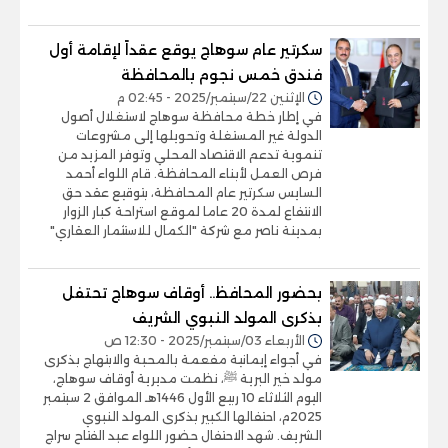
سكرتير عام سوهاج يوقع عقداً لإقامة أول
فندق خمس نجوم بالمحافظة
الإثنين 22/سبتمبر/2025 - 02:45 م
في إطار خطة محافظة سوهاج لاستغلال أصول
الدولة غير المستغلة وتحويلها إلى مشروعات
تنموية تدعم الاقتصاد المحلي وتوفر المزيد من
فرص العمل لأبناء المحافظة. قام اللواء أحمد
السايس سكرتير عام المحافظة، بتوقيع عقد حق
الانتفاع لمدة 20 عاما لموقع استراحة كبار الزوار
بمدينة ناصر مع شركة "الكمال للاستثمار العقاري"
بحضور المحافظ.. أوقاف سوهاج تحتفل
بذكرى المولد النبوي الشريف
الأربعاء 03/سبتمبر/2025 - 12:30 ص
في أجواء إيمانية مفعمة بالمحبة والابتهاج بذكرى
مولد خير البرية ﷺ، نظمت مديرية أوقاف سوهاج،
اليوم الثلاثاء 10 ربيع الأول 1446هـ الموافق 2 سبتمبر
2025م، احتفالها الكبير بذكرى المولد النبوي
الشريف. شهد الاحتفال حضور اللواء عبد الفتاح سراج