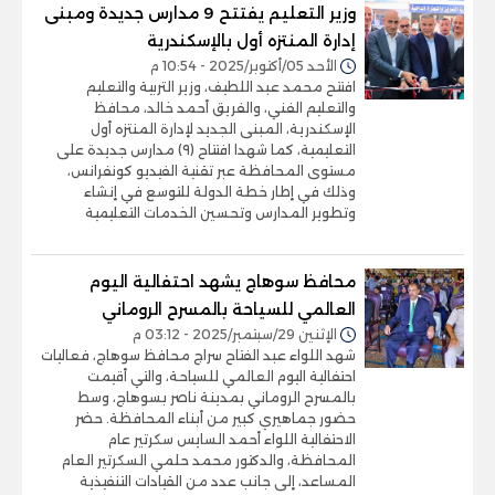
وزير التعليم يفتتح 9 مدارس جديدة ومبنى
إدارة المنتزه أول بالإسكندرية
الأحد 05/أكتوبر/2025 - 10:54 م
افتتح محمد عبد اللطيف، وزير التربية والتعليم
والتعليم الفني، والفريق أحمد خالد، محافظ
الإسكندرية، المبنى الجديد لإدارة المنتزه أول
التعليمية، كما شهدا افتتاح (٩) مدارس جديدة على
مستوى المحافظة عبر تقنية الفيديو كونفرانس،
وذلك في إطار خطة الدولة للتوسع في إنشاء
وتطوير المدارس وتحسين الخدمات التعليمية
محافظ سوهاج يشهد احتفالية اليوم
العالمي للسياحة بالمسرح الروماني
الإثنين 29/سبتمبر/2025 - 03:12 م
شهد اللواء عبد الفتاح سراج محافظ سوهاج، فعاليات
احتفالية اليوم العالمي للسياحة، والتي أقيمت
بالمسرح الروماني بمدينة ناصر بسوهاج، وسط
حضور جماهيري كبير من أبناء المحافظة. حضر
الاحتفالية اللواء أحمد السايس سكرتير عام
المحافظة، والدكتور محمد حلمي السكرتير العام
المساعد، إلى جانب عدد من القيادات التنفيذية