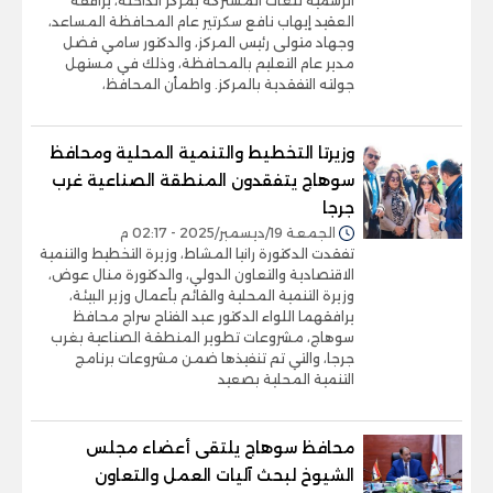
الرسمية للغات المشتركة بمركز الداخلة، يرافقه
العقيد إيهاب نافع سكرتير عام المحافظة المساعد،
وجهاد متولى رئيس المركز، والدكتور سامي فضل
مدير عام التعليم بالمحافظة، وذلك في مستهل
جولته التفقدية بالمركز. واطمأن المحافظ،
وزيرتا التخطيط والتنمية المحلية ومحافظ
سوهاج يتفقدون المنطقة الصناعية غرب
جرجا
الجمعة 19/ديسمبر/2025 - 02:17 م
تفقدت الدكتورة رانيا المشاط، وزيرة التخطيط والتنمية
الاقتصادية والتعاون الدولي، والدكتورة منال عوض،
وزيرة التنمية المحلية والقائم بأعمال وزير البيئة،
يرافقهما اللواء الدكتور عبد الفتاح سراج محافظ
سوهاج، مشروعات تطوير المنطقة الصناعية بغرب
جرجا، والتي تم تنفيذها ضمن مشروعات برنامج
التنمية المحلية بصعيد
محافظ سوهاج يلتقى أعضاء مجلس
الشيوخ لبحث آليات العمل والتعاون