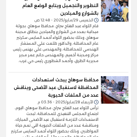
التطوير والتجميل ويتابع الوضع العام
بالشوارع والميادين
الخميس 29/مايو/2025 - 12:48 ص
قام اللواء عبد الفتاح سراج، محافظ سوهاج، بجولة
ميدانية بعدد من الشوارع والميادين بنطاق مدينة
سوهاج، وذلك بحضور اللواء أحمد السايس سكرتير
عام المحافظة، والدكتور طلعت علي المستشار
الهندسي للمحافظة، والمهندس علي بهنس رئيس
مركز ومدينة أخميم، والمهندس حاتم عمر مدير
مديرية الطرق، وأحمد الشطوري رئيس حي غرب،
محافظ سوهاج يبحث استعدادات
المحافظة لاستقبال عيد الأضحى ويناقش
عدد من الملفات الحيوية
الأربعاء 28/مايو/2025 - 03:36 م
ترأس اللواء عبد الفتاح سراج، محافظ سوهاج، اليوم،
اجتماع المجلس التنفيذي للمحافظة، لبحث
الاستعدادات اللازمة لاستقبال عيد الأضحى المبارك،
ومناقشة عدد من الملفات الحيوية التي تمم حياة
المواطنين، وذلك بحضور اللواء أحمد السايس سكرتير
عام المحافظة، والعميد وائل أبو القاسم نائب