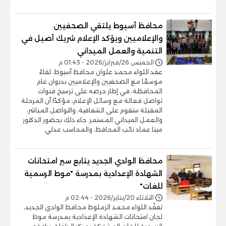
محافظ أسيوط يلتقي الصحفيين
والإعلاميين ويؤكد الإعلام شريك أصيل في
التنمية والعمل الميداني
الخميس 26/فبراير/2026 - 01:43 م
عقد اللواء محمد علوان محافظ أسيوط، لقاءً
موسعًا مع الصحفيين والإعلاميين بديوان عام
المحافظة، في إطار حرصه على ترسيخ قنوات
تواصل فعالة مع وسائل الإعلام، مؤكدًا أن المرحلة
المقبلة ستقوم على الشفافية، والتواصل المباشر،
والعمل الميداني المستمر. جاء ذلك بحضور الدكتور
مينا عماد نائب المحافظ، والمحاسب عدلي
محافظ الوادي الجديد يتابع سير امتحانات
الشهادة الإعدادية بمدرسة "موط الرسمية
للغات"
الثلاثاء 20/يناير/2026 - 02:44 م
تفقّد اللواء محمد الزملوط محافظ الوادي الجديد،
لجان امتحانات الشهادة الإعدادية بمدرسة موط