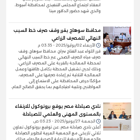
انعقاد اجتماع المجلس التنفيذي لمحافظة أسيوط،
والذي شهد حضور الدكتور مينا
محافظ سوهاج يقرر وقف صرف خط السيب
النهائي للمصرف الزراعي
الأربعاء 02/يوليو/2025 - 03:35 م
قرر اللواء عبد الفتاح سراج، محافظ سوهاج، وقف
صرف مياه الصرف الصحي عبر خط السيب النهائي
لمحطة المعالجة بالقرية على المصرف الزراعي،
وذلك لحين تشغيل المحطة بكامل طاقتها وعمل
المعالجة الثلاثية ثم إعادة صرفها على المصرف،
مؤكدًا حرص المحافظة على الاستماع إلى
المواطنين وتلبية احتياجاتهم بما يحقق الصالح العام،
نادي صيادلة مصر يوقع بروتوكول للارتقاء
بالمستوى المهنى والعلمي للصيادلة
الجمعة 27/يونيو/2025 - 03:23 ص
أعلن نادي صيادلة مصر، عن توقيع بروتوكول تعاون
ثلاثي تاريخي مع الجمعية العربية لتطوير الصيادلة
والجمعية الأفريقية للرعاية الصحية والدواء، وذلك