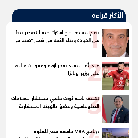
الأكثر قراءة
1
نديم سمنه: نجاح استراتيجية التصدير يبدأ
من الجودة وبناء الثقة في شعار "صنع في
مصر"
2
عبدالله السعيد يفجر أزمة..وعقوبات مالية
علي بيزيرا وبانزا
3
تكليف باسم ثروت حلمي مستشارًا للعلاقات
الدبلوماسية وعضوًا بالهيئة الاستشارية
العليا لمنظمة «جاد جمينت يوإن»
برنامج MBA جامعة مصر للعلوم