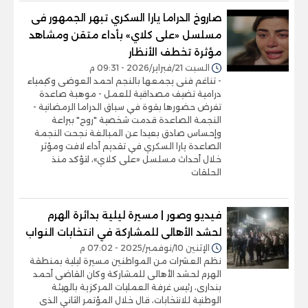
صاروخ الدراما يارا السكري تبهر الجمهور فى
مسلسل «على كلاي» بأداء متقن ومشاهد
مؤثرة تخطف الأنظار
السبت 21/فبراير/2026 - 09:31 م
- تناغم فنى يجمعها بالنجم احمد العوضى وكيمياء
درامية تضيف مصداقية للعمل - موهبة صاعدة
تفرض حضورها بقوة في سباق الدراما الرمضانية -
النجمة الصاعدة قدمت شخصية "روح" ببراعة
وإحساس صادق بعيدا عن المبالغة نجحت النجمة
الصاعدة يارا السكري في تقديم أداء لافت ومؤثر
خلال أحداث مسلسل «على كلاي»، لتؤكد منذ
الحلقات
فيديو وصور | مسيرة ليلية بدائرة الهرم
لحشد الأهالى للمشاركة في انتخابات النواب
الإثنين 10/نوفمبر/2025 - 07:02 م
نظم العشرات من المواطنين مسيرة ليلية بمنطقة
الهرم لحشد الأهالى للمشاركة وكان القاضى أحمد
بندارى، رئيس غرفة العمليات المركزية بالهيئة
الوطنية للانتخابات، قال خلال المؤتمر الثاني الذى