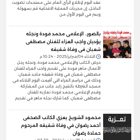
عقد اليوم لإطلاع الرأي العام على مستجدات تصويت
الداخل، إن مجريات العملية الانتخابية تتم بسهولة
ويسر في اليوم الأول من
بالصور.. الإعلامى محمد فودة ونجله
يؤديان واجب العزاء للفنان مصطفى
شعبان فى وفاة شقيقه
الثلاثاء 04/فبراير/2025 - 10:24 م
حرص الكاتب والإعلامي محمد فودة، ونجله رجل
الأعمال ماهر فودة على تقديم واجب العزاء للفنان
مصطفى شعبان في وفاة شقيقه ماجد شعبان،
وذلك في مراسم العزاء التي أقيمت اليوم الثلاثاء فى
مسجد الشرطة بالشيخ زايد. جانب من المشاركة
وقدم الإعلامي محمد فودة تعازيه للفنان
مصطفى شعبان، كما شارك نجله ماهر في تقديم
محمود الشويخ يعزي الكاتب الصحفى
أحمد رضوان في وفاة شقيقه المرحوم
حمادة رضوان