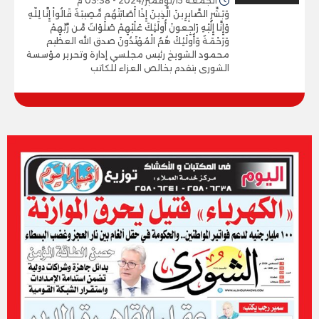
الجمعة 15/نوفمبر/2024 - 03:38 م
وَبَشِّرِ الصَّابِرِينَ الَّذِينَ إِذَا أَصَابَتْهُم مُّصِيبَةٌ قَالُواْ إِنَّا لِلّهِ
وَإِنَّا إِلَيْهِ رَاجِعونَ أُولَئِكَ عَلَيْهِمْ صَلَوَاتٌ مِّن رَّبِّهِمْ
وَرَحْمَةٌ وَأُولَئِكَ هُمُ الْمُهْتَدُونَ صدق الله العظيم
محمود الشويخ رئيس مجلسي إدارة وتحرير مؤسسة
الشورى يتقدم بخالص العزاء للكاتب