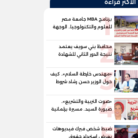
الأكثر قراءة
1
برنامج MBA جامعة مصر
للعلوم والتكنولوجيا.. الوجهة
المفضلة للتنفيذيين وقيادات
2
المؤسسات لصناعة قادة
محافظ بني سويف يعتمد
المستقبل
نتيجة الدور الثاني للشهادة
الإعدادية العامة بنسبة
3
79.9% نظامي ...و69.55%
«مهندس خارطة السلام».. كيف
منازل.. و70.56% للمهنية ..
حول الوزير حسن رشاد شروط
و100% للصُم وضعاف السمع
الحرب المعقدة إلى "خارطة
والنور للمكفوفين
4
طريق" للانسحاب والإعمار؟
«صوت التربية والتشريع»..
صبورة السيد.. مسيرة برلمانية
وتربوية تجمع بين تشريع
5
القوانين وصناعة الأجيال لبناء
ضبط شخص فبرك فيديوهات
الإنسان المصري
يعرض استرداد حقوق