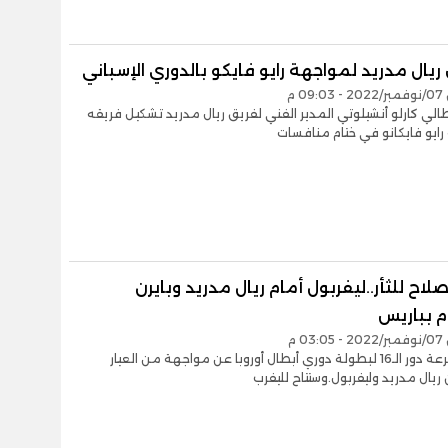
يال مدريد لمواجهة رايو فايكو بالدوري الإسباني
0 م
طالي كارلو أنشيلوتي المدير الفني لفريق ريال مدريد تشكيل فريقه
ايو فايكانو في ختام منافسات
اح للثأر..ليفربول أمام ريال مدريد وبايرن
 بباريس
0 م
كشفت قرعة دور الـ16 لبطولة دوري أبطال أوروبا عن مواجهة من العيار
ن ريال مدريد وليفربول.وستتاح لليفرب