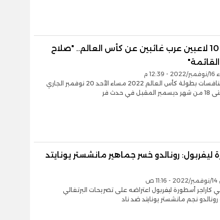
أفضل 10 لاعبين عرب غائبين عن كأس العالم.. "صلاح
لقائمة"
12:39 م
تنطلق منافسات بطولة كأس العالم 2022 مساء الأحد 20 نوفمبر الجاري
بل في حدث فر
ليفربول: رونالدو خسر جماهير مانشستر يونايتد
1 ص
 كاراجر أسطورة ليفربول اعتراضه على تصريحات البرتغالي
 رونالدو نجم مانشستر يونايتد ضد ناد