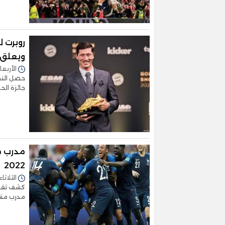
روبرت ل
ويعلق: 
الأربعاء 09/نوفمبر/2022 - 
حصل النجم
جائزة الح
مدرب م
2022
الثلاثاء 08/نوفمبر/2022 - :20
كشف تقري
مدرب منت