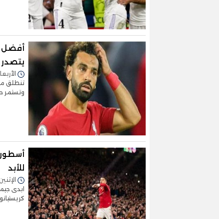
يتصدر ا
الأربعاء 16/نوفمبر/2022 - 
وتستمر حتى 18 من شهر ديسمبر المق
أسطورة 
للأبد
الإثنين 14/نوفمبر/2022 - 1:16
ابدى جيمي
كريستيانو