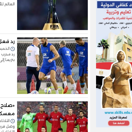
العالم لل
رد فعل
الخميس 15/ديسمبر/2022 
رد مدرب 
بنزيما إل
«صلاح»
معسكر 
الثلاثاء 06/ديسمبر/2022 - :11
وصل فريق 
الثلاثاء 