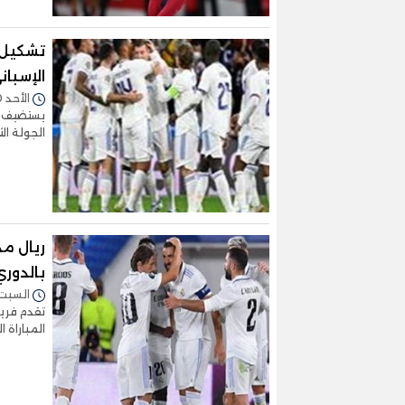
تشكيل 
الإسبان
الأحد 30/أكتوبر/2022 - 12:10 م
يستضيف ف
الجولة ال
ريال م
بالدوري
السبت 22/أكتوبر/2022 - :00
تقدم فري
المباراة 