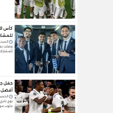
للمشار
السبت 19/نوفمبر/2022 - :37
وصلت بعث
للمشاركة في كأس
أفضل ن
الخميس 17/نوفمبر/2022 
توج نادي 
جلوب سوك