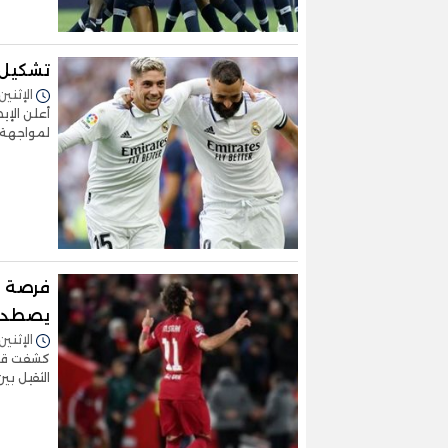
تشكيل ر
الإثنين 07/نوفمبر/2022 - 9:03
أعلن الإي
لمواجهة ر
فرصة صل
يصطدم
الإثنين 07/نوفمبر/2022 - 3:05
الثقيل بي