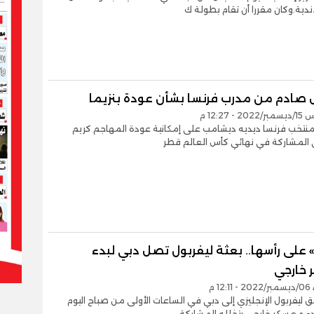
أندية.وكان مقررا أن تقام بطولة ك
 صادم من مدرب فرنسا بشأن عودة بنزيما
- 12:27 م
منتخب فرنسا ديديه ديشامب على إمكانية عودة المهاجم كريم
ى المشاركة في نهائي كأس العالم قطر
 على رأسها.. بعثة ليفربول تصل دبي لبدء
خارجي
12 م
ليفربول الإنجليزي إلى دبي في الساعات الأولى من صباح اليوم
لبدء معسكر خارجي يتخلله المشاركة