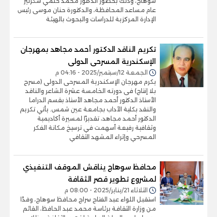
سوهاج، وذلك بحضور الدكتور محمد حلمي سكرتير
عام مساعد المحافظة، والدكتورة حنان موسى رئيس
الإدارة المركزية للدراسات والبحوث بالهيئة
تكريم الناقد الدكتور أحمد مجاهد بمهرجان
الإسكندرية المسرحى الدولى
الجمعة 12/سبتمبر/2025 - 04:16 م
يكرم مهرجان الإسكندرية المسرحى الدولى (مسرح
بلا إنتاج) فى دورته الخامسة عشرة الشاعر والناقد
الأستاذ الدكتور أحمد مجاهد الأستاذ بقسم الدراما
والنقد بكلية الآداب بجامعة عين شمس. يأتي تكريم
الدكتور أحمد مجاهد، تقديرًا لمسيرة أكاديمية
وثقافية رفيعة أسهمت في ترسيخ مكانة الفكر
المسرحي وإثراء المشهد الثقافي
محافظ سوهاج يناقش الموقف التنفيذي
لمشروع تطوير قصر الثقافة
الثلاثاء 21/يناير/2025 - 08:00 م
استقبل اللواء عبد الفتاح سراج محافظ سوهاج، وفدًا
من وزارة الثقافة برئاسة محمد عبد الحافظ، القائم