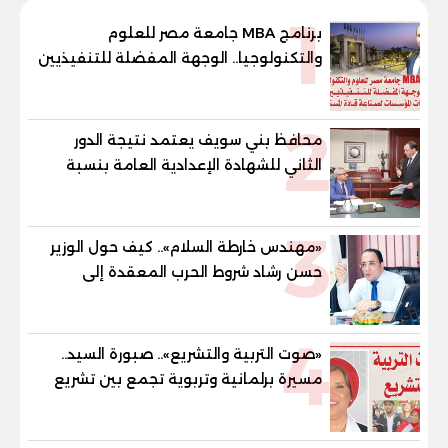
1
برنامج MBA جامعة مصر للعلوم
والتكنولوجيا.. الوجهة المفضلة للتنفيذيين
وقيادات المؤسسات لصناعة قادة
المستقبل
2
محافظ بني سويف يعتمد نتيجة الدور
الثاني للشهادة الإعدادية العامة بنسبة
79.9% نظامي ...و69.55% منازل.. و70.56%
للمهنية .. و100% للصُم وضعاف السمع
3
والنور للمكفوفين
«مهندس خارطة السلام».. كيف حول الوزير
حسن رشاد شروط الحرب المعقدة إلى
"خارطة طريق" للانسحاب والإعمار؟
4
«صوت التربية والتشريع».. صبورة السيد..
مسيرة برلمانية وتربوية تجمع بين تشريع
القوانين وصناعة الأجيال لبناء الإنسان
المصري