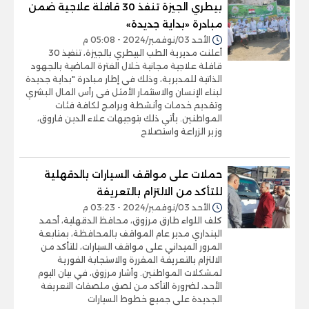
بيطري الجيزة تنفذ 30 قافلة علاجية ضمن
مبادرة «بداية جديدة»
الأحد 03/نوفمبر/2024 - 05:08 م
أعلنت مديرية الطب البيطري بالجيزة، تنفيذ 30
قافلة علاجية مجانية خلال الفترة الماضية بالجهود
الذاتية للمديرية، وذلك فى إطار مبادرة "بداية جديدة
لبناء الإنسان والاستثمار الأمثل فى رأس المال البشري
وتقديم خدمات وأنشطة وبرامج لكافة فئات
المواطنين. يأتي ذلك بتوجيهات علاء الدين فاروق،
وزير الزراعة واستصلاح
حملات على مواقف السيارات بالدقهلية
للتأكد من الالتزام بالتعريفة
الأحد 03/نوفمبر/2024 - 03:23 م
كلف اللواء طارق مرزوق، محافظ الدقهلية، أحمد
البنداري مدير عام المواقف بالمحافظة، بمتابعة
المرور الميداني على مواقف السيارات، للتأكد من
الالتزام بالتعريفة المقررة والاستجابة الفورية
لمشكلات المواطنين. وأشار مرزوق، في بيان اليوم
الأحد، لضرورة التأكد من لصق ملصقات التعريفة
الجديدة على جميع خطوط السيارات