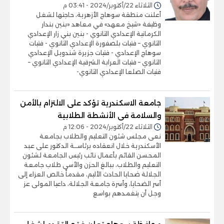
الثلاثاء 22/أكتوبر/2024 - 03:41 م
أعلنت منطقة سوهاج الأزهرية، حاجتها لشغل
وظيفة «شيخ معهد» في معاهد «بنين بندار
الكرمانية الإعدادي الثانوي - بنين بني زار الإعدادي
الثانوي – فتيات بلصفورة الإعدادي الثانوي - فتيات
سوهاج الإعدادي - فتيات جزيرة شندويل الإعدادي
الثانوي – فتيات العرابة الشرقية الإعدادي الثانوي –
فتيات الصلعا الإعدادي الثانوي-
جامعة الاسكندرية تؤكد على الالتزام بالأمن
والسلامة فى الأنشطة الطلابية
الثلاثاء 22/أكتوبر/2024 - 12:06 م
نعى مجلس شئون التعليم والطلاب بجامعة
الأسكندرية خلال انعقاده برئاســة الدكتور على عبد
المحسن القائم بأعمال نائب رئيس الجامعة لشئون
التعليم والطلاب، ببالغ الحزن والأسى طلاب جامعة
الجلالة ضحايا الحادث الأليم، مقدماً خالص العزاء إلى
أسر الضحايا، وأسرة جامعة الجلالة، داعيا المولى عز
وجل أن يتغمدهم بواسع