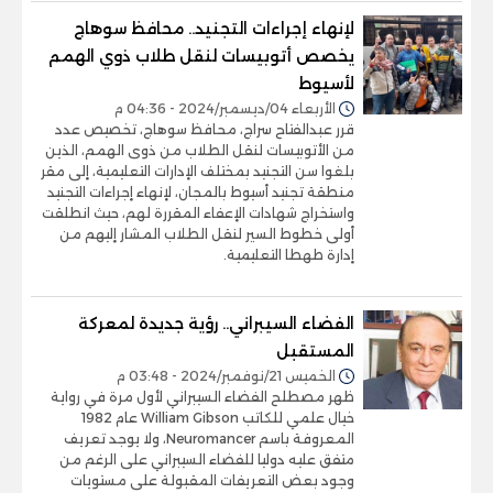
لإنهاء إجراءات التجنيد.. محافظ سوهاج
يخصص أتوبيسات لنقل طلاب ذوي الهمم
لأسيوط
الأربعاء 04/ديسمبر/2024 - 04:36 م
قرر عبدالفتاح سراج، محافظ سوهاج، تخصيص عدد
من الأتوبيسات لنقل الطلاب من ذوى الهمم، الذين
بلغوا سن التجنيد بمختلف الإدارات التعليمية، إلى مقر
منطقة تجنيد أسيوط بالمجان، لإنهاء إجراءات التجنيد
واستخراج شهادات الإعفاء المقررة لهم، حيث انطلقت
أولى خطوط السير لنقل الطلاب المشار إليهم من
إدارة طهطا التعليمية.
الفضاء السيبراني.. رؤية جديدة لمعركة
المستقبل
الخميس 21/نوفمبر/2024 - 03:48 م
ظهر مصطلح الفضاء السيبراني لأول مرة في رواية
خيال علمي للكاتب William Gibson عام 1982
المعروفة باسم Neuromancer، ولا يوجد تعريف
متفق عليه دوليا للفضاء السيبراني على الرغم من
وجود بعض التعريفات المقبولة على مستويات