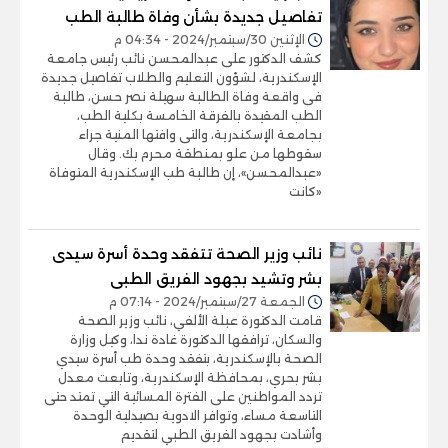
تفاصيل جديدة بشأن وفاة طالبة الطب
الإثنين 30/سبتمبر/2024 - 04:34 م
كشف الدكتور على عبدالمحسن نائب رئيس جامعة
الإسكندرية، لشؤون التعليم والطلاب تفاصيل جديدة
فى واقعة وفاة الطالبة سهيلة نصر حسن، طالبة
الطب المقيدة بالفرقة الخامسة بكلية الطب،
بجامعة الإسكندرية، والتى وافتها المنية جراء
سقوطها من علو بمنطقة محرم بك. وقال
«عبدالمحسن»، إن طالبة طب الإسكندرية المتوفاة
«كانت
نائب وزير الصحة تتفقد وحدة أسرة سيدى
بشر وتشيد بجهود الفريق الطبى
الجمعة 27/سبتمبر/2024 - 07:14 م
قامت الدكتورة عبلة الألفي، نائب وزير الصحة
والسكان، ترافقها الدكتورة غادة ندا، وكيل وزارة
الصحة بالإسكندرية، بتفقد وحدة طب أسرة سيدي
بشر بحري، بمحافظة الإسكندرية، وتابعت معدل
تردد المواطنين على الفترة المسائية التي تمتد حتى
التاسعة مساء، وتوافر الادوية بصيدلية الوحدة
وأشادت بجهود الفريق الطبي لتقديم