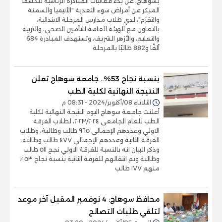
بسوهاج، عن بدء فعاليات المبادرة الرئاسية للكشف
المبكر عن أمراض سوء التغذية "الأنيميا والسمنة
والتقزم"، لدي طلاب مدارس المرحلة الابتدائية،
بالتعاون مع الهيئة العامة للتأمين الصحي، والتربية
والتعليم، والأزهر الشريف، وتستهدف المبادرة 684
ألفًا و882 طالبًا بالمرحلة
بنسبة نجاح 53%.. جامعة سوهاج تعلن
النتيجة النهائية لكلية الطب
الثلاثاء 08/أكتوبر/2024 - 08:31 م
أعلنت جامعة سوهاج اليوم النتيجة النهائية لكلية
الطب للعام الجامعى ٢٠٢٣/٢٠٢٤، لطلاب الفرقة
الاولي وعددهم الإجمالى ٩٦٥ طالب وطالبة، وطلاب
الفرقة الثانية وعددهم الإجمالي ٤٧٧ طالب وطالبة.
وذكر البيان انه بالنسية للفرقة الاولي نجح ٥١١ طالب
وطالبة وتم انتقالهم للفرقة الثانية بنسبة نجاح ٥٣٪؜
منهم ١٧٧ طالب
محافظ سوهاج: 4 نوفمبر المقبل آخر موعد
لتلقي طلبات التصالح