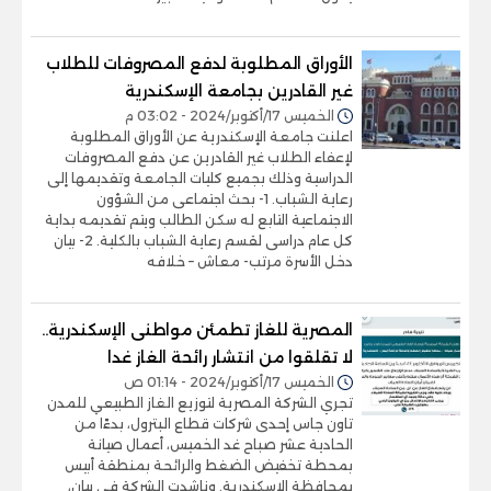
الأوراق المطلوبة لدفع المصروفات للطلاب
غير القادرين بجامعة الإسكندرية
الخميس 17/أكتوبر/2024 - 03:02 م
اعلنت جامعة الإسكندرية عن الأوراق المطلوبة
لإعفاء الطلاب غير القادرين عن دفع المصروفات
الدراسية وذلك بجميع كليات الجامعة وتقديمها إلى
رعاية الشباب. 1- بحث اجتماعى من الشؤون
الاجتماعية التابع له سكن الطالب ويتم تقديمه بداية
كل عام دراسى لقسم رعاية الشباب بالكلية. 2- بيان
دخل الأسرة مرتب- معاش – خلافه
المصرية للغاز تطمئن مواطنى الإسكندرية..
لا تقلقوا من انتشار رائحة الغاز غدا
الخميس 17/أكتوبر/2024 - 01:14 ص
تجري الشركة المصرية لتوزيع الغاز الطبيعي للمدن
تاون جاس إحدى شركات قطاع البترول، بدءًا من
الحادية عشر صباح غد الخميس، أعمال صيانة
بمحطة تخفيض الضغط والرائحة بمنطقة أبيس
بمحافظة الإسكندرية. وناشدت الشركة في بيان،