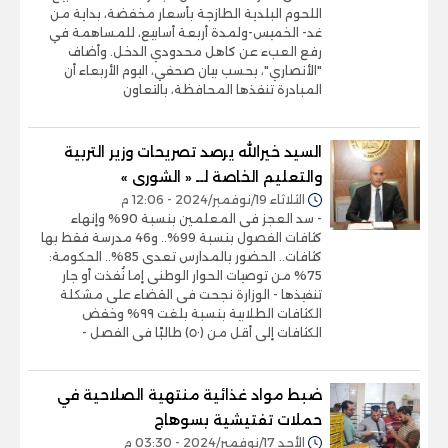
اللحوم البلدية الطازجة بأسعار مخفضة، بداية من
غد- الخميس-ولمدة أربعة أسابيع، للمساهمة في
رفع العبء عن كاهل محدودي الدخل. وأضاف
"الأنصاري"، بحسب بيان صحفي، اليوم الأربعاء أن
المبادرة تنفذها المحافظة، بالتعاون
السيد خيرالله يرصد تصريحات وزير التربية
والتعليم الخاصة لــ « الشورى »
الثلاثاء 19/نوفمبر/2024 - 12:06 م
- سد العجز فى المعلمين بنسبة 90% وإنهاء
كثافات الفصول بنسبة 99%.. و46 مدرسة فقط بها
كثافات.. الحضور بالمدارس تعدى 85%.. الحكومة:
75% من توصيات الحوار الوطنى إما نُفذت أو جار
تنفيذها - الوزارة نجحت فى القضاء على مشكلة
الكثافات الطلابية بنسبة بلغت ٩٩% وخفض
الكثافات إلى أقل من (٥٠) طالبًا فى الفصل -
ضبط مواد غذائية منتهية الصلاحية في
حملات تفتيشية بسوهاج
الأحد 17/نوفمبر/2024 - 03:30 م