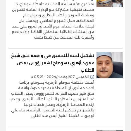
نفذ فرع هيئة سلامة الغذاء بمحافظة سوهاج، 3
حملات تفتيشية مشتركة مع الإدارة العامة للتموين
ومباحث التموين والطب البيطري وديوان عام
المحافظة، خلال الأسبوع الماضي. وبحسب بيان
لهيئة سلامة الغذاء، اليوم الأحد، تم المرور على عدد
من المنشآت الغذائية بمنطقتي الثقافة وأولاد نصير.
وأسفرت تلك الحملات عن ضبط نصف
تشكيل لجنة للتحقيق في واقعة حلق شيخ
معهد أزهري بسوهاج لشعر رؤوس بعض
الطلاب
الخميس 07/نوفمبر/2024 - 03:21 م
أعلنت منطقة سوهاج الأزهرية بسوهاج، برئاسة
أحمد حمادى، أن المنطقة بمجرد حدوث واقعة
حلق شيخ معهد العرابة، لشعر رؤوس بعض الطلاب
غير المتلزمين بالمظهر اللائق للطالب الأزهرى، وعدم
ارتداء العمامة الأزهرية، وعمل قصات غريبة
بالشعر، تم تشكيل لجنة للتحقيق بالواقعة، بناء على
توجيهات فضيلة الشيخ أيمن عبد الغنى