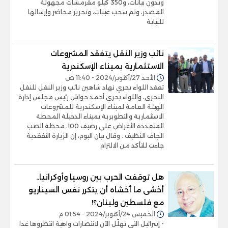
وبدون بيانات، و350 كيلو مقرمشات مجهولة
المصدر، وتم سحب عينات، وتحرير محاضر وإرسالها
للنيابة
نائب وزير النقل يتفقد المشروعات
الاستثمارية بميناء الإسكندرية
الأحد 27/أكتوبر/2024 - 11:40 ص
تفقد اللواء بحري نهاد شاهين نائب وزير النقل للنقل
البحرى، واللواء بحري أحمد حواش رئيس مجلس إدارة
الهيئة العامة لميناء الإسكندرية للمشروعات
الاستثمارية والتطويرية بميناء الدخيلة المحطة
المتعددة الأغراض على رصيف 100، محطة الصب
الجاف النظيف . وقال بيان اليوم، إن الزيارة التفقدية
جاءت للتأكد من الالتزام
هل توقفت الحرب بين روسيا وأوكرانيا..
أخشى ما أخشاه أن يتكرر نفس السيناريو
مع فلسطين ولبنان؟!
الخميس 24/أكتوبر/2024 - 01:54 م
- إسرائيل التي تهلّل الآن لانتصارات واهية انتظروها غدا