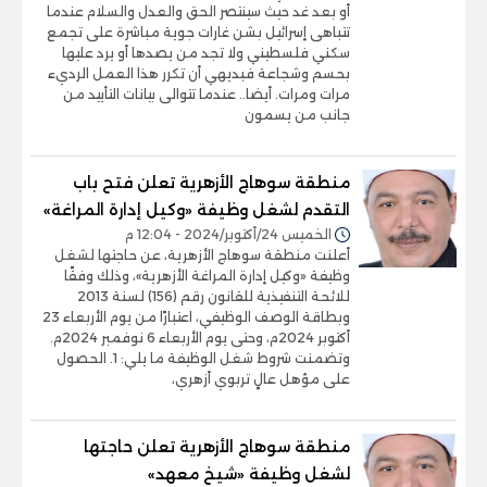
أو بعد غد حيث سينتصر الحق والعدل والسلام عندما
تتباهى إسرائيل بشن غارات جوية مباشرة على تجمع
سكني فلسطيني ولا تجد من يصدها أو يرد عليها
بحسم وشجاعة فبديهي أن تكرر هذا العمل الرديء
مرات ومرات. أيضا.. عندما تتوالى بيانات التأييد من
جانب من يسمون
منطقة سوهاج الأزهرية تعلن فتح باب
التقدم لشغل وظيفة «وكيل إدارة المراغة»
الخميس 24/أكتوبر/2024 - 12:04 م
أعلنت منطقة سوهاج الأزهرية، عن حاجتها لشغل
وظيفة «وكيل إدارة المراغة الأزهرية»، وذلك وفقًا
للائحة التنفيذية للقانون رقم (156) لسنة 2013
وبطاقة الوصف الوظيفي، اعتبارًا من يوم الأربعاء 23
أكتوبر 2024م، وحتى يوم الأربعاء 6 نوفمبر 2024م.
وتضمنت شروط شغل الوظيفة ما يلي: 1. الحصول
على مؤهل عالٍ تربوي أزهري،
منطقة سوهاج الأزهرية تعلن حاجتها
لشغل وظيفة «شيخ معهد»