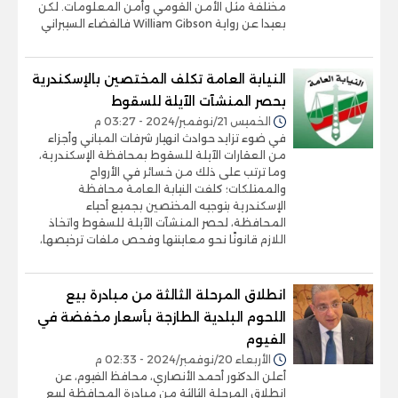
مختلفة مثل الأمن القومي وأمن المعلومات. لكن
بعيدا عن رواية William Gibson فالفضاء السيبراني
النيابة العامة تكلف المختصين بالإسكندرية
بحصر المنشآت الآيلة للسقوط
الخميس 21/نوفمبر/2024 - 03:27 م
في ضوء تزايد حوادث انهيار شرفات المباني وأجزاء
من العقارات الآيلة للسقوط بمحافظة الإسكندرية،
وما ترتب على ذلك من خسائر في الأرواح
والممتلكات؛ كلفت النيابة العامة محافظة
الإسكندرية بتوجيه المختصين بجميع أحياء
المحافظة، لحصر المنشآت الآيلة للسقوط واتخاذ
اللازم قانونًا نحو معاينتها وفحص ملفات ترخيصها،
انطلاق المرحلة الثالثة من مبادرة بيع
اللحوم البلدية الطازجة بأسعار مخفضة في
الفيوم
الأربعاء 20/نوفمبر/2024 - 02:33 م
أعلن الدكتور أحمد الأنصاري، محافظ الفيوم، عن
انطلاق المرحلة الثالثة من مبادرة المحافظة لبيع