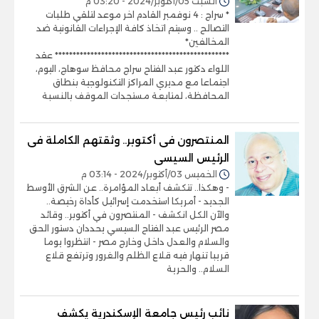
السبت 05/أكتوبر/2024 - 03:20 م
* سراج : 4 نوفمبر القادم اخر موعد لتلقي طلبات
التصالح .. وسيتم اتخاذ كافة الإجراءات القانونية ضد
المخالفين*
************************************************* عقد
اللواء دكتور عبد الفتاح سراج محافظ سوهاج، اليوم،
اجتماعا مع مديري المراكز التكنولوجية بنطاق
المحافظة، لمتابعة مستجدات الموقف بالنسبة
المنتصرون فى أكتوبر.. وثقتهم الكاملة فى
الرئيس السيسى
الخميس 03/أكتوبر/2024 - 03:14 م
- وهكذا.. تتكشف أبعاد المؤامرة.. عن الشرق الأوسط
الجديد - أمريكا استخدمت إسرائيل كأداة رخيصة..
والآن الكل انكشف - المنتصرون في أكتوبر.. وقائد
مصر الرئيس عبد الفتاح السيسي يحددان دستور الحق
والسلام والعدل داخل وخارج مصر - انتظروا يوما
قريبا تنهار فيه قلاع الظلم والغرور وترتفع قلاع
السلام.. والحرية
نائب رئيس جامعة الإسكندرية يكشف