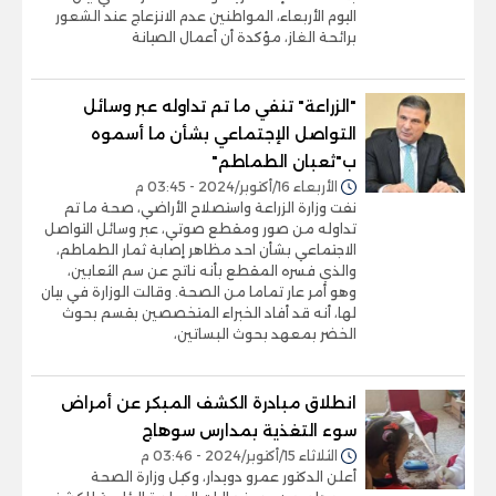
اليوم الأربعاء، المواطنين عدم الانزعاج عند الشعور
برائحة الغاز، مؤكدة أن أعمال الصيانة
"الزراعة" تنفي ما تم تداوله عبر وسائل
التواصل الإجتماعي بشأن ما أسموه
ب"ثعبان الطماطم"
الأربعاء 16/أكتوبر/2024 - 03:45 م
نفت وزارة الزراعة واستصلاح الأراضي، صحة ما تم
تداوله من صور ومقطع صوتي، عبر وسائل التواصل
الاجتماعي بشأن احد مظاهر إصابة ثمار الطماطم،
والذي فسره المقطع بأنه ناتج عن سم الثعابين،
وهو أمر عار تماما من الصحة. وقالت الوزارة في بيان
لها، أنه قد أفاد الخبراء المتخصصين بقسم بحوث
الخضر بمعهد بحوث البساتين،
انطلاق مبادرة الكشف المبكر عن أمراض
سوء التغذية بمدارس سوهاج
الثلاثاء 15/أكتوبر/2024 - 03:46 م
أعلن الدكتور عمرو دويدار، وكيل وزارة الصحة