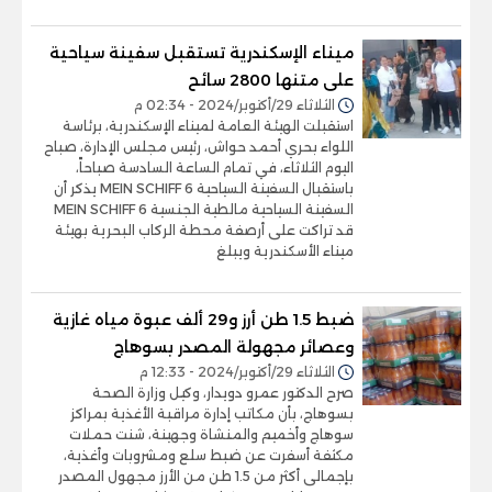
ميناء الإسكندرية تستقبل سفينة سياحية
على متنها 2800 سائح
الثلاثاء 29/أكتوبر/2024 - 02:34 م
استقبلت الهيئة العامة لميناء الإسكندرية، برئاسة
اللواء بحري أحمد حواش، رئيس مجلس الإدارة، صباح
اليوم الثلاثاء، في تمام الساعة السادسة صباحاً،
باستقبال السفينة السياحية MEIN SCHIFF 6 يذكر أن
السفينة السياحية مالطية الجنسية MEIN SCHIFF 6
قد تراكت على أرصفة محطة الركاب البحرية بهيئة
ميناء الأسكندرية ويبلغ
ضبط 1.5 طن أرز و29 ألف عبوة مياه غازية
وعصائر مجهولة المصدر بسوهاج
الثلاثاء 29/أكتوبر/2024 - 12:33 م
صرح الدكتور عمرو دويدار، وكيل وزارة الصحة
بسوهاج، بأن مكاتب إدارة مراقبة الأغذية بمراكز
سوهاج وأخميم والمنشاة وجهينة، شنت حملات
مكثفة أسفرت عن ضبط سلع ومشروبات وأغذية،
بإجمالى أكثر من 1.5 طن من الأرز مجهول المصدر