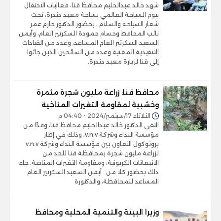
شهد خالد عبدالحليم محافظ قنا، فعاليات الاحتفال
بيوم السياحة العالمي بساحة معبد دندرة، تحت
شعار السياحة والسلام ، بحضور الدكتور حازم عمر
نائب المحافظ وحسام حمودة السكرتير العام، وأيمن
السعيد السكرتير العام المساعد، وعدد من القيادات
التنفيذية المعنية وعدد من السائحين الذين جائوا
إلى قنا لزيارة معبد دندرة.
محافظ قنا: زراعة مليون شجرة مثمرة
وخشبية لمقاومة التغيرات المناخية
الثلاثاء 17/سبتمبر/2024 - 04:40 م
التقي الدكتور خالد عبدالحليم محافظ قنا، وفدًا من
مؤسسة النداء وشركة v.n.v، وذلك في إطار
بروتوكول التعاون بين مؤسسة النداء وشركة v.n.v
لزراعة مليون شجرة بمحافظة قنا للحد من
الانبعاثات الكربونية، ومقاومة التغيرات المناخية. جاء
ذلك بحضور كلا من : أيمن السعيد السكرتير العام
المساعد للمحافظة، والدكتورة
وزيرا البيئة والتنمية المحلية ومحافظ