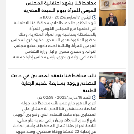
محافظ قنا يشهد احتفالية المجلس
القومي للمرأة بيوم السيدة المصرية
الإثنين 17/مارس/2025 - 11:03 م
شهد الدكتور خالد عبدالحليم، محافظ قنا، الاحتفالية
التي نظمها فرع المجلس القومي للمرأة
بالمحافظة بمناسبة يوم المرأة المصرية، وذلك
بحضور الدكتورة هدى السعدي، مقررة فرع المجلس
القومى للمرأة، والنائبة نجلاء باخوم، عضو مجلس
النواب، و مجدي حسين، وكيل وزارة التضامن
الاجتماعي، وأيمن بدوي، رئيس مجلس إدارة جمعية
نائب محافظ قنا يتفقد المصابين في حادث
التصادم ويوجه بمتابعة تقديم الرعاية
الطبية
الأحد 16/مارس/2025 - 02:58 ص
أجرى الدكتور حازم عمر، نائب محافظ قنا، جولة
تفقدية بمستشفى قنا العام، للاطمئنان على
المصابين جراء حادث التصادم الذي وقع بين أتوبيس
تابع لإحدى الشركات وجرار زراعي بقرية فاو قبلي،
التابعة لمركز دشنا شمال المحافظة، وأسفر الحادث
عن إصابة 22 شخصًا ووفاة شخصين، وسط جهود