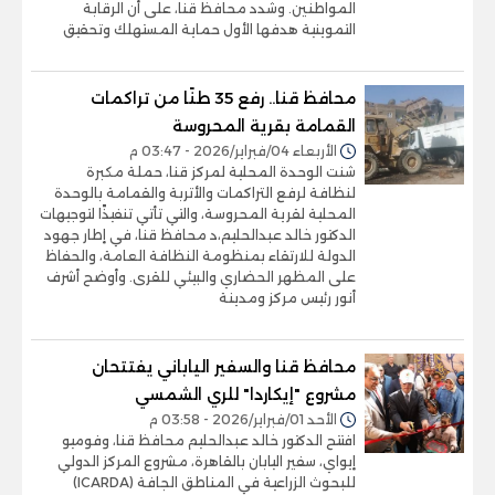
المواطنين. وشدد محافظ قنا، على أن الرقابة
التموينية هدفها الأول حماية المستهلك وتحقيق
محافظ قنا.. رفع 35 طنًا من تراكمات
القمامة بقرية المحروسة
الأربعاء 04/فبراير/2026 - 03:47 م
شنت الوحدة المحلية لمركز قنا، حملة مكبرة
لنظافة لرفع التراكمات والأتربة والقمامة بالوحدة
المحلية لقرية المحروسة، والتي تأتي تنفيذًا لتوجيهات
الدكتور خالد عبدالحليم،د محافظ قنا، في إطار جهود
الدولة للارتقاء بمنظومة النظافة العامة، والحفاظ
على المظهر الحضاري والبيئي للقرى. وأوضح أشرف
أنور رئيس مركز ومدينة
محافظ قنا والسفير الياباني يفتتحان
مشروع "إيكاردا" للري الشمسي
الأحد 01/فبراير/2026 - 03:58 م
افتتح الدكتور خالد عبدالحليم محافظ قنا، وفوميو
إيواي، سفير اليابان بالقاهرة، مشروع المركز الدولي
للبحوث الزراعية في المناطق الجافة (ICARDA)