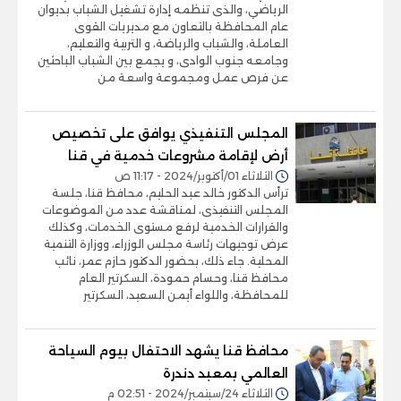
الرياضي، والذى تنظمه إدارة تشغيل الشباب بديوان
عام المحافظة بالتعاون مع مديريات القوى
العاملة، والشباب والرياضة، و التربية والتعليم،
وجامعه جنوب الوادى، و يجمع بين الشباب الباحثين
عن فرص عمل ومجموعة واسعة من
المجلس التنفيذي يوافق على تخصيص
أرض لإقامة مشروعات خدمية في قنا
الثلاثاء 01/أكتوبر/2024 - 11:17 ص
ترأس الدكتور خالد عبد الحليم، محافظ قنا، جلسة
المجلس التنفيذى، لمناقشة عدد من الموضوعات
والقرارات الخدمية لرفع مستوى الخدمات، وكذلك
عرض توجيهات رئاسة مجلس الوزراء، ووزارة التنمية
المحلية. جاء ذلك، بحضور الدكتور حازم عمر، نائب
محافظ قنا، وحسام حمودة، السكرتير العام
للمحافظة، واللواء أيمن السعيد، السكرتير
محافظ قنا يشهد الاحتفال بيوم السياحة
العالمي بمعبد دندرة
الثلاثاء 24/سبتمبر/2024 - 02:51 م