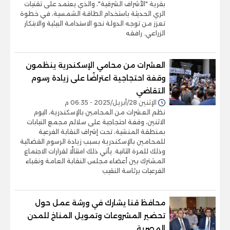
بقرية "الأشراف الشرقية"، والذي يعتمد على تقنيات
الري الحديثة باستخدام الطاقة الشمسية، في خطوة
تعزز من توجه الدولة نحو الاستدامة البيئية والابتكار
الزراعي. رافقه
العشرات من محامي الإسكندرية ينظمون
وقفة احتجاجية اعتراضًا على زيادة رسوم
التقاضي
الإثنين 28/أبريل/2025 - 06:35 م
نظم العشرات من المحامين بالإسكندرية، اليوم
الاثنين، وقفة احتجاجية على سلالم مجمع النيابات
بمنطقة المنشية، تحت إشراف النقابة الفرعية
للمحامين بالإسكندرية بسبب زيادة الرسوم القضائية
وذلك للمرة الثانية. يأتي ذلك امتثالًا لقرارات الاجتماع
المشترك بين أعضاء مجلس النقابة العامة ونقباء
الفرعيات برئاسة النقيب
محافظ قنا يشارك في ورشة عمل حول
تحضير المشروعات وتمويل المناخ للمدن
المصرية