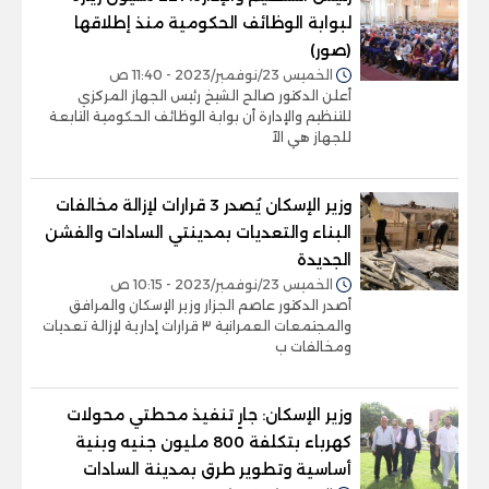
لبوابة الوظائف الحكومية منذ إطلاقها
(صور)
الخميس 23/نوفمبر/2023 - 11:40 ص
أعلن الدكتور صالح الشيخ رئيس الجهاز المركزي
للتنظيم والإدارة أن بوابة الوظائف الحكومية التابعة
للجهاز هي الآ
وزير الإسكان يُصدر 3 قرارات لإزالة مخالفات
البناء والتعديات بمدينتي السادات والفشن
الجديدة
الخميس 23/نوفمبر/2023 - 10:15 ص
أصدر الدكتور عاصم الجزار وزير الإسكان والمرافق
والمجتمعات العمرانية ٣ قرارات إدارية لإزالة تعديات
ومخالفات ب
وزير الإسكان: جارٍ تنفيذ محطتي محولات
كهرباء بتكلفة 800 مليون جنيه وبنية
أساسية وتطوير طرق بمدينة السادات