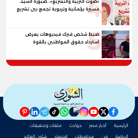
4
«صوت التربية والتشريع».. صبورة السيد..
مسيرة برلمانية وتربوية تجمع بين تشريع
القوانين وصناعة الأجيال لبناء الإنسان
المصري
5
ضبط شخص فبرك فيديوهات يعرض
استرداد حقوق المواطنين بالقوة
pinterest
linkedin
telegram
whatsapp
tiktok
instagram
nabd
youtube
twitter
facebook
الرئيسية
أخبار مصر
حوادث
ملفات وتحقيقات
الرياضة
فن
محافظات
اقتصاد
شئون العالم