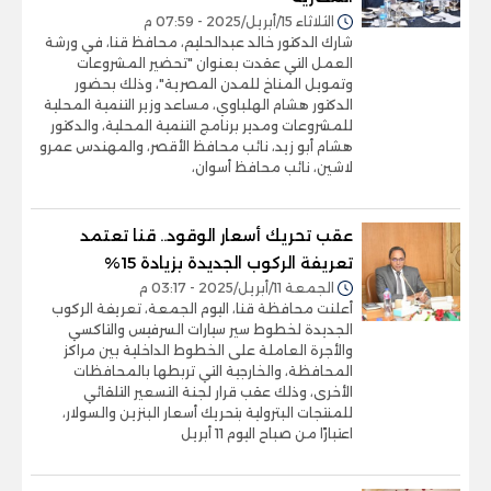
الثلاثاء 15/أبريل/2025 - 07:59 م
شارك الدكتور خالد عبدالحليم، محافظ قنا، في ورشة
العمل التي عقدت بعنوان "تحضير المشروعات
وتمويل المناخ للمدن المصرية"، وذلك بحضور
الدكتور هشام الهلباوي، مساعد وزير التنمية المحلية
للمشروعات ومدير برنامج التنمية المحلية، والدكتور
هشام أبو زيد، نائب محافظ الأقصر، والمهندس عمرو
لاشين، نائب محافظ أسوان،
عقب تحريك أسعار الوقود.. قنا تعتمد
تعريفة الركوب الجديدة بزيادة 15%
الجمعة 11/أبريل/2025 - 03:17 م
أعلنت محافظة قنا، اليوم الجمعة، تعريفة الركوب
الجديدة لخطوط سير سيارات السرفيس والتاكسي
والأجرة العاملة على الخطوط الداخلية بين مراكز
المحافظة، والخارجية التي تربطها بالمحافظات
الأخرى، وذلك عقب قرار لجنة التسعير التلقائي
للمنتجات البترولية بتحريك أسعار البنزين والسولار،
اعتبارًا من صباح اليوم 11 أبريل