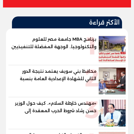
الأكثر قراءة
1
برنامج MBA جامعة مصر للعلوم
والتكنولوجيا.. الوجهة المفضلة للتنفيذيين
وقيادات المؤسسات لصناعة قادة
المستقبل
2
محافظ بني سويف يعتمد نتيجة الدور
الثاني للشهادة الإعدادية العامة بنسبة
79.9% نظامي ...و69.55% منازل.. و70.56%
للمهنية .. و100% للصُم وضعاف السمع
3
والنور للمكفوفين
«مهندس خارطة السلام».. كيف حول الوزير
حسن رشاد شروط الحرب المعقدة إلى
"خارطة طريق" للانسحاب والإعمار؟