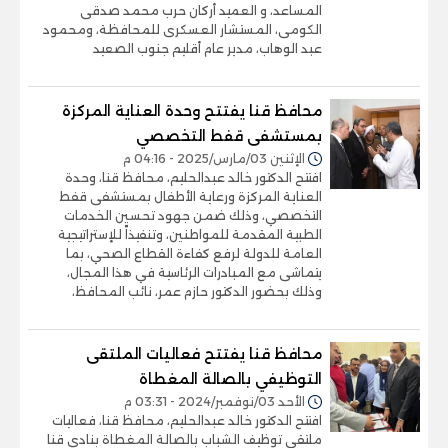
المساعد، و العميد أركان حرب محمد صدقى
الكومى، المستشار العسكرى للمحافظة، ومحمود
عبد الوهاب، مدير عام أقليم جنوب الصعيد
محافظ قنا يفتتح وحدة العناية المركزة
بمستشفى قفط التخصصي
الإثنين 03/مارس/2025 - 04:16 م
افتتح الدكتور خالد عبدالحليم، محافظ قنا، وحدة
العناية المركزة ورعاية الأطفال بمستشفى قفط
التخصصي، وذلك ضمن جهود تحسين الخدمات
الطبية المقدمة للمواطنين، وتنفيذاً للإستراتيجية
العامة للدولة لرفع كفاءة القطاع الصحي، بما
يتماشى مع المبادرات الرئاسية في هذا المجال،
وذلك بحضور الدكتور حازم عمر، نائب المحافظ،
محافظ قنا يفتتح فعاليات الملتقى
التوظيفي بالصالة المغطاة
الأحد 03/نوفمبر/2024 - 03:31 م
افتتح الدكتور خالد عبدالحليم، محافظ قنا، فعاليات
ملتقي توظيف الشباب بالصالة المغطاة بنادي قنا