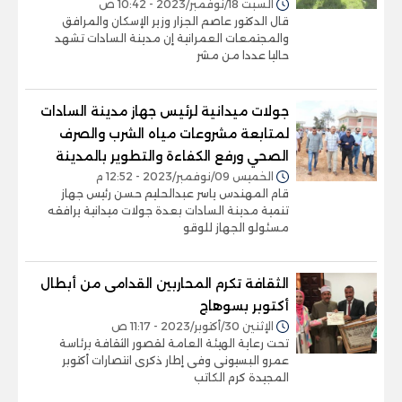
السبت 18/نوفمبر/2023 - 10:42 ص
قال الدكتور عاصم الجزار وزير الإسكان والمرافق
والمجتمعات العمرانية إن مدينة السادات تشهد
حاليا عددا من مشر
جولات ميدانية لرئيس جهاز مدينة السادات
لمتابعة مشروعات مياه الشرب والصرف
الصحي ورفع الكفاءة والتطوير بالمدينة
الخميس 09/نوفمبر/2023 - 12:52 م
قام المهندس ياسر عبدالحليم حسن رئيس جهاز
تنمية مدينة السادات بعدة جولات ميدانية يرافقه
مسئولو الجهاز للوقو
الثقافة تكرم المحاربين القدامى من أبطال
أكتوبر بسوهاج
الإثنين 30/أكتوبر/2023 - 11:17 ص
تحت رعاية الهيئة العامة لقصور الثقافة برئاسة
عمرو البسيونى وفى إطار ذكرى انتصارات أكتوبر
المجيدة كرم الكاتب