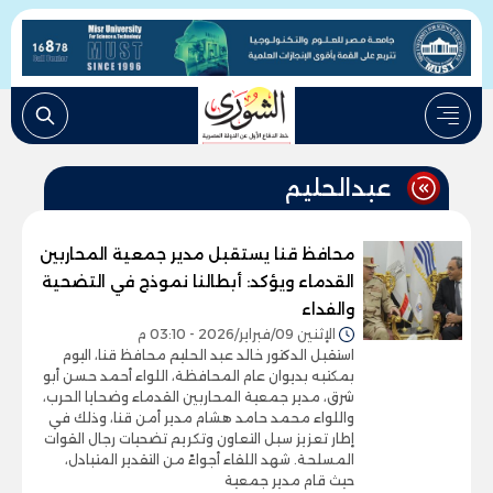
عبدالحليم
محافظ قنا يستقبل مدير جمعية المحاربين
القدماء ويؤكد: أبطالنا نموذج في التضحية
والفداء
الإثنين 09/فبراير/2026 - 03:10 م
استقبل الدكتور خالد عبد الحليم محافظ قنا، اليوم
بمكتبه بديوان عام المحافظة، اللواء أحمد حسن أبو
شرق، مدير جمعية المحاربين القدماء وضحايا الحرب،
واللواء محمد حامد هشام مدير أمن قنا، وذلك في
إطار تعزيز سبل التعاون وتكريم تضحيات رجال القوات
المسلحة. شهد اللقاء أجواءً من التقدير المتبادل،
حيث قام مدير جمعية