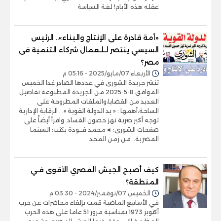
عقله هذه الأيام! لغة السياسة
«أمة قادرة على الإنتاج والبناء».. الرئيس
السيسي ينتصر لـلـعمال شركاء التنمية فى
مصر؟
الأربعاء 07/مايو/2025 - 05:16 م
تنشر جريدة الشورى في عددها الصادر غدا الخميس
الموافق 8-5-2025 من الجريدة المطبوعة تفاصيل
العديد من القضايا،والملفات المطروحة على
الساحة،أهمها : « يد الدولة القوية ». . الرقابة الإدارية
توجه أكبر ضربة تهز حصون الفساد. واقرأ أيضاً على
صفحات الشورى: ◄محمد فــودة يكتب: السينما
المصرية.. من زمن المجد
كيف أصبح الجيش المصري الأقوى فـي
المنطقة؟
الخميس 07/نوفمبر/2024 - 03:30 م
في الأسابيع الماضية قمت بإلقاء محاضرات عن حرب
أكتوبر 1973 بمناسبة مرور 51 عاما على هذه الحرب