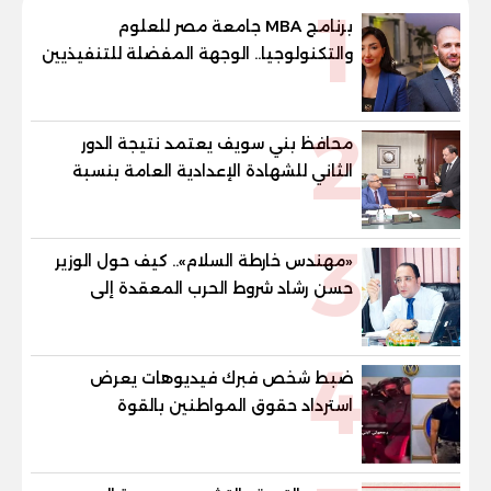
1
برنامج MBA جامعة مصر للعلوم
والتكنولوجيا.. الوجهة المفضلة للتنفيذيين
وقيادات المؤسسات لصناعة قادة
المستقبل
2
محافظ بني سويف يعتمد نتيجة الدور
الثاني للشهادة الإعدادية العامة بنسبة
79.9% نظامي ...و69.55% منازل.. و70.56%
للمهنية .. و100% للصُم وضعاف السمع
3
والنور للمكفوفين
«مهندس خارطة السلام».. كيف حول الوزير
حسن رشاد شروط الحرب المعقدة إلى
"خارطة طريق" للانسحاب والإعمار؟
4
ضبط شخص فبرك فيديوهات يعرض
استرداد حقوق المواطنين بالقوة