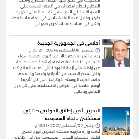
العظيمة التي حقق فيها الجيش المصري وشعبه
العظيم أعظم انتصارات في العصر الحديث على
العدو الإسرائيلي الذي سمى نفسه، الجيش الذي لا
يقهر. وخلال هذه اللقاءات ليس في الجامعات فقط،
ولكن في هيئات ونقابات أخرى ظهر لي
أحلامى فى الجمهورية الجديدة
الخميس 08/أغسطس/2024 - 05:21 م
رغم ما تمر به مصر حاليا من ظروف صعبة، سواء
كانت من الناحية الاقتصادية، أو نتيجة أحداث خارجة
عن إرادتنا، مثل أزمة الكورونا، التى أصابت العالم كله،
وكان لمصر النصيب من تأثيراتها وتبعياتها، بعدها
جاءت الحرب الروسية- الأوكرانية، التى كان تأثيرها
أوسع، خاصة فى النواحى الاقتصادية، على كل دول
العالم، وبالتالى
البحرين تُدين إطلاق الحوثيين طائرتين
مُفخختين باتجاه السعودية
الإثنين 09/أغسطس/2021 - 12:31 م
أدانت وزارة خارجية مملكة البحرين اليوم الاثنين
إطلاق مليشيات الحوثي المدعومة من إيران طائرتين