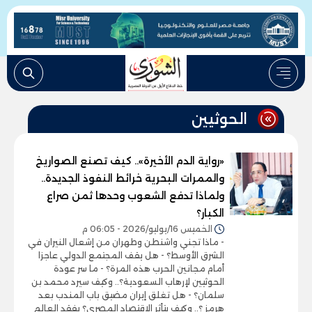
الحوثيين
«رواية الدم الأخيرة».. كيف تصنع الصواريخ
والممرات البحرية خرائط النفوذ الجديدة..
ولماذا تدفع الشعوب وحدها ثمن صراع
الكبار؟
الخميس 16/يوليو/2026 - 06:05 م
- ماذا تجني واشنطن وطهران من إشعال النيران في
الشرق الأوسط؟ - هل يقف المجتمع الدولي عاجزا
أمام مجانين الحرب هذه المرة؟ - ما سر عودة
الحوثيين لإرهاب السعودية؟.. وكيف سيرد محمد بن
سلمان؟ - هل تغلق إيران مضيق باب المندب بعد
هرمز ؟.. وكيف يتأثر الاقتصاد المصري؟ يفقد العالم