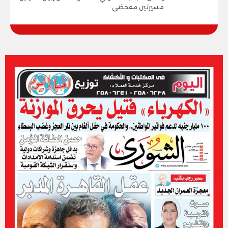
مسيرتين مفخختي