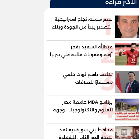
الأكثر قراءة
1
نديم سمنه: نجاح استراتيجية
التصدير يبدأ من الجودة وبناء
الثقة في شعار "صنع في
2
مصر"
عبدالله السعيد يفجر
أزمة..وعقوبات مالية علي بيزيرا
وبانزا
3
تكليف باسم ثروت حلمي
مستشارًا للعلاقات
الدبلوماسية وعضوًا بالهيئة
4
الاستشارية العليا لمنظمة
برنامج MBA جامعة مصر
«جاد جمينت يوإن»
للعلوم والتكنولوجيا.. الوجهة
المفضلة للتنفيذيين وقيادات
5
المؤسسات لصناعة قادة
محافظ بني سويف يعتمد
المستقبل
نتيجة الدور الثاني للشهادة