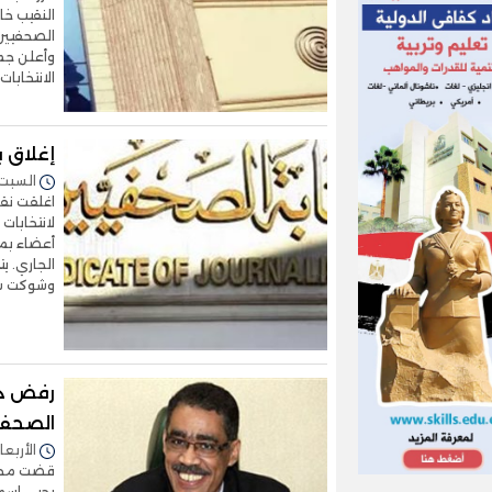
النقيب خا
وأعلن جما
الانتخابات
إغلاق ب
السبت 12/أكتوبر/2024 - :25
اغلقت نقا
الجاري. ي
وشوكت سع
رفض دع
الصحفي
الأربعاء 03/مارس/2021 - 2
قضت محكم
يحيى إسم