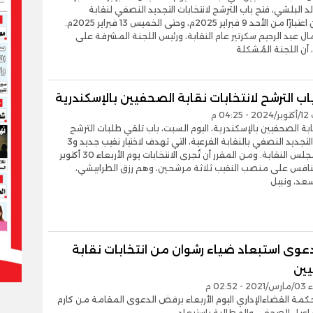
لد البلشي، فتح باب الترشح لانتخابات التجديد النصفي لنقابة
الصحفيين اعتبارًا من الأحد 9 فبراير 2025م، وحتى الخميس 13 فبراير 2025م.
ل عبد الرحيم سكرتير عام النقابة، ورئيس اللجنة المشرفة على
، أن اللجنة المُشكلة
اب الترشح لانتخابات نقابة الصحفيين بالإسكندرية
04 م
بة الصحفيين بالإسكندرية، اليوم السبت، باب تلقي طلبات الترشح
لانتخابات التجديد النصفي بالنقابة الفرعية، التي تهدف لاختيار نقيب جديد و3
أعضاء بمجلس النقابة. ومن المقرر أن تُجرى الانتخابات يوم الأربعاء 30 أكتوبر
تنافس على منصب النقيب ثلاثة مرشحين، وهم رزق الطرابيشي،
د، ونبيل
وى استبعاد ضياء رشوان من انتخابات نقابة
ين
02:5 م
ة القضاءالإداري اليوم الأربعاء برفض الدعوى المقامة من كارم
اعيل الصحفي والمطالبة بإستبعاد