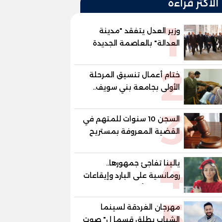
الأكثر قراءة
1
وزير العدل يتفقد "مدينة
العدالة" بالعاصمة الجديدة
وبرفقته رئيسا هيئة قضايا
2
الدولة وهيئة النيابة الإدارية
ختام أعمال تنسيق المرحلة
الأولى بجامعة بني سويف..
1148 طالبًا وطالبة سجلوا
3
رغباتهم
السجن 10 سنوات للمتهم في
القضية المعروفة بمستريح
البيض
4
يالينا تفاجئ جمهورها..
رومانسية على البارد وإيقاعات
ساخنة في أحدث كليباتها
5
مهرجان الغردقة لسينما
الشباب يطلق قسما ل" صوت