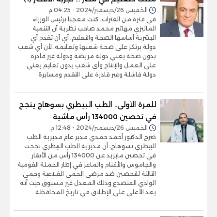
الخميس 26/ديسمبر/2024 - 04:25 م
في فترة من الفترات، كنت معجبا برئيس الوزراء
الماليزي مهاتير محمد صاحب نظرية أن التنمية
البشرية أساسها الصحة والتعليم، أي أن تقدم أي
دولة يرتكز على صحة شعبها وتعليمه، لأن أي شعب
بدون صحة يعني دولة مريضة ودولة غير قادرة
على العمل والإنتاج وأي شعب بدون تعليم يعني
دولة فاشلة وغير قادرة على التقدم ومسايرة
للمرة الأولى.. الطب البيطري بسوهاج ينجح
في تحصين 134000 رأس ماشية
الخميس 26/ديسمبر/2024 - 12:48 م
صرح الدكتور أحمد حمدي مدير عام مديرية الطب
البيطري بسوهاج، أن مديرية الطب البيطري نجحت
في تحصين مايزيد عن 134000 رأس من الأبقار
والجاموس والأغنام والماعز في إطار الحملة القومية
الثالثة للتحصين ضد مرضى الحمى القلاعية وحمى
الوادي المتصدع وذلك المعدل غير مسبوق حيث أنه
يعد الأعلى على الإطلاق في تاريخ المحافظة.