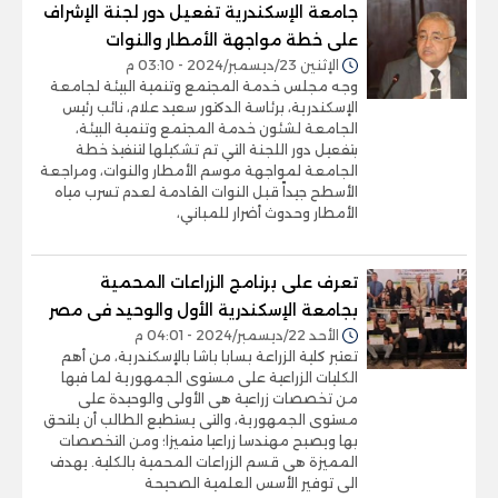
جامعة الإسكندرية تفعيل دور لجنة الإشراف
على خطة مواجهة الأمطار والنوات
الإثنين 23/ديسمبر/2024 - 03:10 م
وجه مجلس خدمة المجتمع وتنمية البيئة لجامعة
الإسكندرية، برئاسة الدكتور سعيد علام، نائب رئيس
الجامعة لشئون خدمة المجتمع وتنمية البيئة،
بتفعيل دور اللجنة التي تم تشكيلها لتنفيذ خطة
الجامعة لمواجهة موسم الأمطار والنوات، ومراجعة
الأسطح جيداً قبل النوات القادمة لعدم تسرب مياه
الأمطار وحدوث أضرار للمباني،
تعرف على برنامج الزراعات المحمية
بجامعة الإسكندرية الأول والوحيد فى مصر
الأحد 22/ديسمبر/2024 - 04:01 م
تعتبر كلية الزراعة بسابا باشا بالإسكندرية، من أهم
الكليات الزراعية على مستوى الجمهورية لما فيها
من تخصصات زراعية هى الأولى والوحيدة على
مستوى الجمهورية، والتى يستطيع الطالب أن يلتحق
بها ويصبح مهندسا زراعيا متميزا؛ ومن التخصصات
المميزة هى قسم الزراعات المحمية بالكلية. يهدف
الى توفير الأسس العلمية الصحيحة