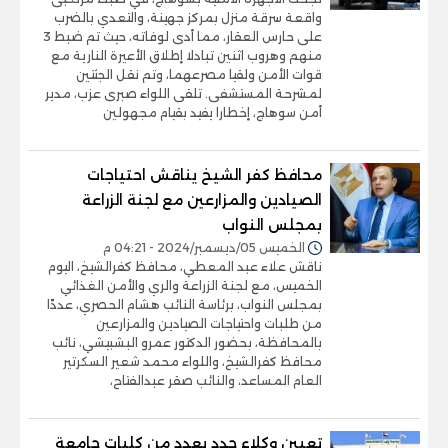
واقعة سرقة منزل بمركز جهينة، والتعدي بالضرب
على حارس العقار، مما أدى لوفاته، حيث تم ضبط 3
منهم وهروب اثنين تبادلا إطلاق الأعيرة النارية مع
قوات الأمن ولقيا مصرعهما، وتم نقل الجثتين
لمشرحة المستشفى. تلقى اللواء صبرى عزب، مدير
أمن سوهاج، إخطارا يفيد بقيام مجهولين
محافظ كفر الشيخ يناقش احتياجات
الصيادين والمزارعين مع لجنة الزراعة
بمجلس النواب
الخميس 05/ديسمبر/2024 - 04:21 م
ناقش علاء عبد المعطي، محافظ كفرالشيخ، اليوم
الخميس، مع لجنة الزراعة والري والأمن الغذائي
بمجلس النواب، برئاسة النائب هشام الحصري، عددًا
من طلبات واحتياجات الصيادين والمزارعين
بالمحافظة، بحضور الدكتور عمرو البشبيشي، نائب
محافظ كفرالشيخ، واللواء محمد شعير السكرتير
العام المساعد، والنائب صقر عبدالفتاح،
تعيين وكلاء جدد بعدد من كليات جامعة