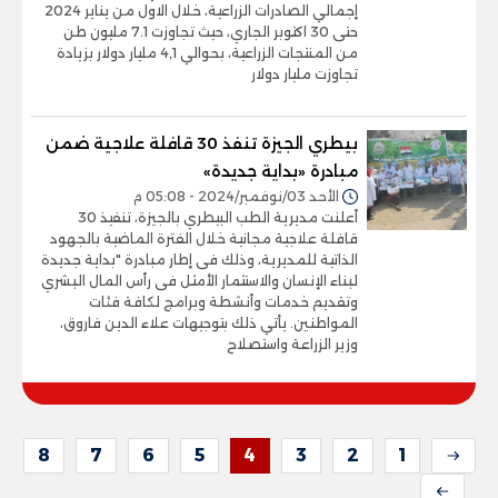
إجمالي الصادرات الزراعية، خلال الاول من يناير 2024
حتى 30 اكتوبر الجاري، حيث تجاوزت 7.1 مليون طن
من المنتجات الزراعية، بحوالي 4,1 مليار دولار بزيادة
تجاوزت مليار دولار
بيطري الجيزة تنفذ 30 قافلة علاجية ضمن
مبادرة «بداية جديدة»
الأحد 03/نوفمبر/2024 - 05:08 م
أعلنت مديرية الطب البيطري بالجيزة، تنفيذ 30
قافلة علاجية مجانية خلال الفترة الماضية بالجهود
الذاتية للمديرية، وذلك فى إطار مبادرة "بداية جديدة
لبناء الإنسان والاستثمار الأمثل فى رأس المال البشري
وتقديم خدمات وأنشطة وبرامج لكافة فئات
المواطنين. يأتي ذلك بتوجيهات علاء الدين فاروق،
وزير الزراعة واستصلاح
8
7
6
5
4
3
2
1