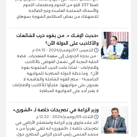
ضبط 237 كيلو من اللحوم ومصنعات اللحوم
والأسماك المملحة الفاسدة وغير الصالحة
للاستهلاك من بعض المطاعم الشهيرة بسوهاج،
«حديث الإفـك ».. من يقود حرب الشائعات
والأكاذيب على الدولة الآن؟
الخميس 07/نوفمبر/2024 - 04:13 م
- من بحيرة البردويل إلى سفينة المتفجرات.. قصة
الخلية السرية التي تشعل الفوضى بالأكاذيب
والافتراءات - لماذا عادت الحرب الملعونة بقوة
الآن؟.. وما خطة الدولة المصرية للمواجهة
الحاسمة؟ - مصر القوة الشاملة والغاشمة لا
يقدرون على مواجهتها.. فلجأوا للأكاذيب والافتراءات
لا يقدر أحد على المواجهة المباشرة
وزير الزراعة في تصريحات خاصة لـ «الشورى»
الثلاثاء 05/نوفمبر/2024 - 12:32 م
اكد علاء فاروق وزير الزراعة واستصلاح الأراضي في
تصريحات خاصة لـ «الشورى» انه تلقي تقريراً من د
محمد المنسى رئيس الحجر الزراعي المصرى حول