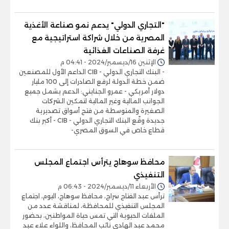
"التجاري الدولي" يدعم نمو صناعة الأغذية
المصرية من خلال شراكة استراتيجية مع
غرفة الصناعات الغذائية
الإثنين 16/ديسمبر/2024 - 04:41 م
- البنك التجاري الدولي - CIB الداعم الأول للمصنعين
ضمن خطة الدولة لرفع الصادرات إلى 100 مليار
دولار أمريكي - عمرو الجنايني: الدعم يشمل جميع
الجوانب المالية وغير المالية لتمكين الشركات
الصغيرة والمتوسطة من فتح أسواق تصديرية
جديدة وقّع البنك التجاري الدولي - CIB - أكبر بنك
قطاع خاص في السوق المصري-
محافظ سوهاج يترأس اجتماع المجلس
التنفيذي
الأربعاء 11/ديسمبر/2024 - 06:43 م
ترأس عبد الفتاح سراج، محافظ سوهاج، اليوم، اجتماع
المجلس التنفيذي للمحافظة، لمناقشة عدد من
الملفات الحيوية التي تمس حياة المواطنين، بحضور
محمد عبد الهادي نائب المحافظ، واللواء علاء عبد