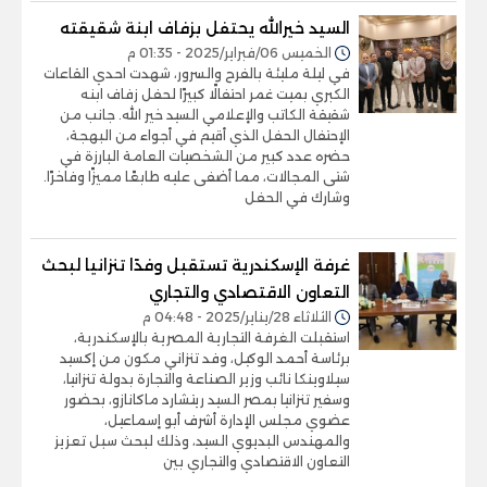
السيد خيرالله يحتفل بزفاف ابنة شقيقته
الخميس 06/فبراير/2025 - 01:35 م
في ليلة مليئة بالفرح والسرور، شهدت احدي القاعات
الكبري بميت غمر احتفالًا كبيرًا لحفل زفاف ابنه
شقيقة الكاتب والإعلامي السيد خير الله. جانب من
الإحتفال الحفل الذي أقيم في أجواء من البهجة،
حضره عدد كبير من الشخصيات العامة البارزة في
شتى المجالات، مما أضفى عليه طابعًا مميزًا وفاخرًا.
وشارك في الحفل
غرفة الإسكندرية تستقبل وفدًا تنزانيا لبحث
التعاون الاقتصادي والتجاري
الثلاثاء 28/يناير/2025 - 04:48 م
استقبلت الغرفة التجارية المصرية بالإسكندرية،
برئاسة أحمد الوكيل، وفد تنزاني مكون من إكسيد
سيلاوينكا نائب وزير الصناعة والتجارة بدولة تنزانيا،
وسفير تنزانيا بمصر السيد ريتشارد ماكانازو، بحضور
عضوي مجلس الإدارة أشرف أبو إسماعيل،
والمهندس البديوي السيد، وذلك لبحث سبل تعزيز
التعاون الاقتصادي والتجاري بين