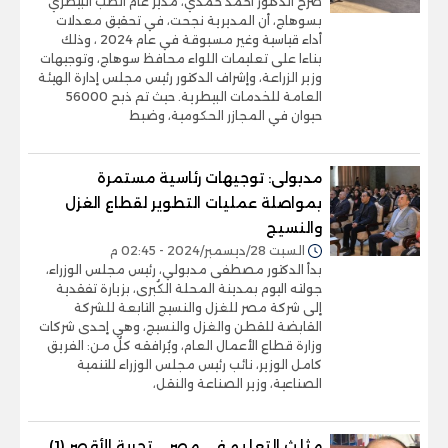
صرح الدكتور أحمد حمدي، مدير عام الطب البيطري
بسوهاج، أن المديرية نجحت، في تحقيق معدلات
أداء قياسية وغير مسبوقة في عام 2024 ، وذلك
بناءا على تعليمات اللواء محافظ سوهاج، وتوجيهات
وزير الزراعة، وإشراف الدكتور رئيس مجلس إدارة الهيئة
العامة للخدمات البيطرية. حيث تم ذبح 56000
حيوان في المجازر الحكومية، وضبط
مدبولى: توجيهات رئاسية مستمرة
بمواصلة عمليات التطوير لقطاع الغزل
والنسيج
السبت 28/ديسمبر/2024 - 02:45 م
بدأ الدكتور مصطفى مدبولي، رئيس مجلس الوزراء،
جولته اليوم بمدينة المحلة الكُبرى، بزيارة تفقدية
إلى شركة مصر للغزل والنسيج التابعة للشركة
القابضة للقطن والغزل والنسيج، وهي إحدى شركات
وزارة قطاع الأعمال العام، ويُرافقه كلُ من: الفريق
كامل الوزير، نائب رئيس مجلس الوزراء للتنمية
الصناعية، وزير الصناعة والنقل،
مثلث التعليم في مصر ... تجربة الأقصر (1)