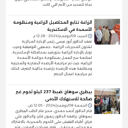
نجاة للعديد من الأسر التي كانت
الزراعة تتابع المحاصيل الزراعية ومنظومة
الأسمدة في الاسكندرية
السبت 09/نوفمبر/2024 - 12:28 م
تفقد الدكتور أنور عيسى رئيس الإدارة المركزية
لشئون المديريات الزراعية ، جمعيتي التوفيقية وعزب
نوبار بالإدارة الزراعية بخورشيد بمحافظة الإسكندرية،
لمتابعة سير العمل بمنظومة حوكمة الأسمدة
الزراعية، حيث تم مراجعة الأرصدة الدفترية والمخزنية
ومطابقة هذه الأرصدة بارصدة ماكينة الصرف كذلك
تم مراجعة اعمال الحصر
بيطري سوهاج: ضبط 237 كيلو لحوم غير
صالحة للاستهلاك الآدمى
الجمعة 08/نوفمبر/2024 - 12:05 ص
قام الدكتور أحمد حمدي، مدير عام الطب البيطري
بسوهاج، يرافقه الدكتور ريمون فايز، والدكتور علي
فراج، أطباء التفتيش على اللحوم بالمديرية، بالاشتراك
مع مجلس مدينة حى شرق ومباحث التموين، وتم