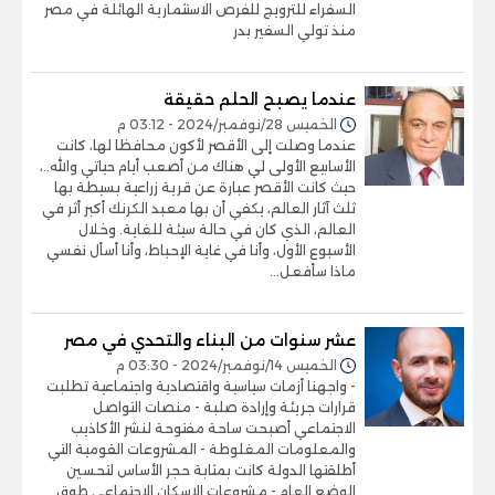
السفراء للترويج للفرص الاستثمارية الهائلة في مصر
منذ تولي السفير بدر
عندما يصبح الحلم حقيقة
الخميس 28/نوفمبر/2024 - 03:12 م
عندما وصلت إلى الأقصر لأكون محافظا لها، كانت
الأسابيع الأولى لي هناك من أصعب أيام حياتي والله..،
حيث كانت الأقصر عبارة عن قرية زراعية بسيطة بها
ثلث آثار العالم، يكفي أن بها معبد الكرنك أكبر أثر في
العالم، الذي كان في حالة سيئة للغاية. وخلال
الأسبوع الأول، وأنا في غاية الإحباط، وأنا أسأل نفسي
ماذا سأفعل...
عشر سنوات من البناء والتحدي في مصر
الخميس 14/نوفمبر/2024 - 03:30 م
- واجهنا أزمات سياسية واقتصادية واجتماعية تطلبت
قرارات جريئة وإرادة صلبة - منصات التواصل
الاجتماعي أصبحت ساحة مفتوحة لنشر الأكاذيب
والمعلومات المغلوطة - المشروعات القومية التي
أطلقتها الدولة كانت بمثابة حجر الأساس لتحسين
الوضع العام - مشروعات الإسكان الاجتماعي طوق