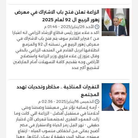
الزراعة تعلن فتح باب الاشتراك في معرض
زهور الربيع ال 92 لعام 2025
الأحد 26/يناير/2025 - 01:46 م
اكد د علاء عزوز رئيس قطاع الإرشاد الزراعي انه اعتبارا
من ٢ فبراير القادم سوف يتم فتح باب الاشتراك في
معرض زهور الربيع في نسخته ال 92 والمزمع
انطلاقها ابريل القادم في المتحف الزراعي بالدقي
وقال عزوز إن علاء فاروق وزير الزراعة واستصلاح
الأراضي وجه بتقديم كافة التسهيلات أمام العارضين
لتشجيع أكبر عدد
التغيرات المناخية .. مخاطر وتحديات تهدد
المجتمع
الخميس 16/يناير/2025 - 02:36 م
- أزمة إنسانية تؤثر على معيشتنا وصحتنا وحتى
أحلامنا في مستقبل أفضل - الزراعة التي كانت وما
زالت العمود الفقري لمجتمعنا تتعرض الآن لاختبار
حقيقي - نهر النيل رمز الحياة والاستقرار في مصر
أصبح يعاني من انخفاض منسوب المياه - ارتفاع
مستوى سطح البحر حقيقة لا يمكن إنكارها.. وهذا