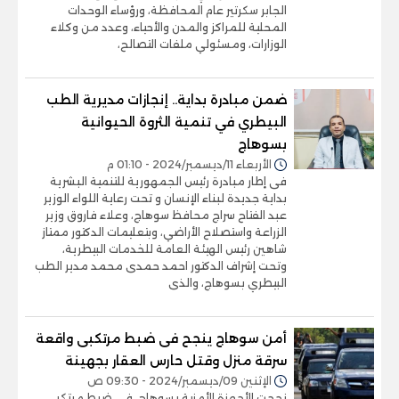
الجابر سكرتير عام المحافظة، ورؤساء الوحدات
المحلية للمراكز والمدن والأحياء، وعدد من وكلاء
الوزارات، ومسئولي ملفات التصالح،
ضمن مبادرة بداية.. إنجازات مديرية الطب
البيطري في تنمية الثروة الحيوانية
بسوهاج
الأربعاء 11/ديسمبر/2024 - 01:10 م
فى إطار مبادرة رئيس الجمهورية للتنمية البشرية
بداية جديدة لبناء الإنسان و تحت رعاية اللواء الوزير
عبد الفتاح سراج محافظ سوهاج، وعلاء فاروق وزير
الزراعة واستصلاح الأراضي، وبتعليمات الدكتور ممتاز
شاهين رئيس الهيئة العامة للخدمات البيطرية،
وتحت إشراف الدكتور احمد حمدى محمد مدير الطب
البيطري بسوهاج، والذى
أمن سوهاج ينجح فى ضبط مرتكبى واقعة
سرقة منزل وقتل حارس العقار بجهينة
الإثنين 09/ديسمبر/2024 - 09:30 ص
نجحت الأجهزة الأمنية بسوهاج، في ضبط مرتكبى