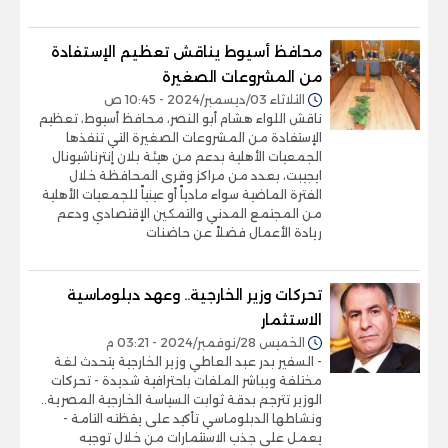
محافظ أسيوط يناقش تعظيم الإستفادة
من المشروعات الصغيرة
الثلاثاء 03/ديسمبر/2024 - 10:45 ص
ناقش اللواء هشام أبو النصر، محافظ أسيوط، تعظيم
الإستفادة من المشروعات الصغيرة التي تنفذها
الجمعيات الأهلية بدعم من هيئة بلان إنترناشيونال
ايجيبت، بعدد من مراكز وقرى المحافظة خلال
الفترة الماضية سواء مادياً أو عينياً للجمعيات الأهلية
من المجتمع المدني والتمكين الإقتصادي ودعم
ريادة الأعمال فضلاً عن حاضنات
تحركات وزير الخارجية.. وعهد دبلوماسية
الاستثمار
الخميس 28/نوفمبر/2024 - 03:21 م
- السفير بدر عبد العاطي وزير الخارجية يتحدث لغة
مختلفة ويباشر الملفات باحترافية شديدة - تحركات
الوزير تترجم بدقة ثوابت السياسة الخارجية المصرية..
ونشاطها الدبلوماسي تأكيد على يقظته التامة -
يعمل على جذب الاستثمارات من خلال توجيه