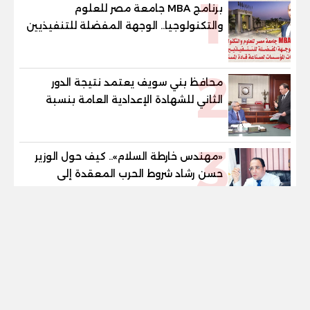
1
برنامج MBA جامعة مصر للعلوم
والتكنولوجيا.. الوجهة المفضلة للتنفيذيين
وقيادات المؤسسات لصناعة قادة
المستقبل
2
محافظ بني سويف يعتمد نتيجة الدور
الثاني للشهادة الإعدادية العامة بنسبة
79.9% نظامي ...و69.55% منازل.. و70.56%
للمهنية .. و100% للصُم وضعاف السمع
3
والنور للمكفوفين
«مهندس خارطة السلام».. كيف حول الوزير
حسن رشاد شروط الحرب المعقدة إلى
"خارطة طريق" للانسحاب والإعمار؟
tel
4
«صوت التربية والتشريع».. صبورة السيد..
مسيرة برلمانية وتربوية تجمع بين تشريع
القوانين وصناعة الأجيال لبناء الإنسان
المصري
ضبط شخص فبرك فيديوهات يعرض