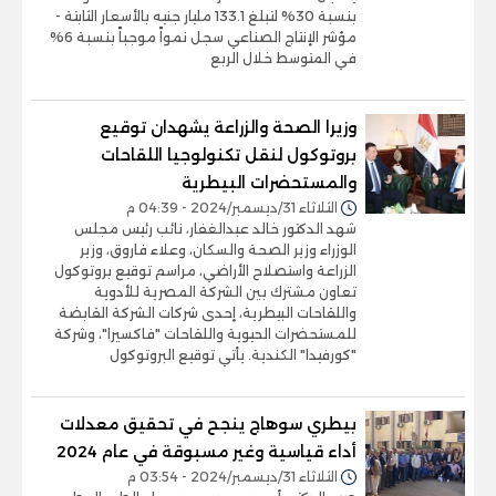
بنسبة 30% لتبلغ 133.1 مليار جنيه بالأسعار الثابتة -
مؤشر الإنتاج الصناعي سجل نمواً موجباً بنسبة 6%
في المتوسط خلال الربع
وزيرا الصحة والزراعة يشهدان توقيع
بروتوكول لنقل تكنولوجيا اللقاحات
والمستحضرات البيطرية
الثلاثاء 31/ديسمبر/2024 - 04:39 م
شهد الدكتور خالد عبدالغفار، نائب رئيس مجلس
الوزراء وزير الصحة والسكان، وعلاء فاروق، وزير
الزراعة واستصلاح الأراضي، مراسم توقيع بروتوكول
تعاون مشترك بين الشركة المصرية للأدوية
واللقاحات البيطرية، إحدى شركات الشركة القابضة
للمستحضرات الحيوية واللقاحات "فاكسيرا"، وشركة
"كورفيدا" الكندية. يأتي توقيع البروتوكول
بيطري سوهاج ينجح في تحقيق معدلات
أداء قياسية وغير مسبوقة في عام 2024
الثلاثاء 31/ديسمبر/2024 - 03:54 م