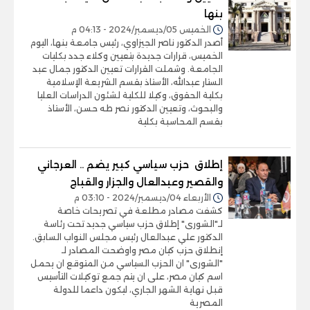
بنها
الخميس 05/ديسمبر/2024 - 04:13 م
أصدر الدكتور ناصر الجيزاوي، رئيس جامعة بنها، اليوم
الخميس، قرارات جديدة بتعيين وكلاء جدد بكليات
الجامعة. وشملت القرارات تعيين الدكتور جمال عبد
الستار عبدالله، الأستاذ بقسم الشريعة الإسلامية
بكلية الحقوق، وكيلا للكلية لشئون الدراسات العليا
والبحوث، وتعيين الدكتور نصر طه حسن، الأستاذ
بقسم المحاسبة بكلية
إطلاق حزب سياسي كبير يضم .. العرجاني
والقصير وعبدالعال والجزار والقباج
الأربعاء 04/ديسمبر/2024 - 03:10 م
كشفت مصادر مطلعة في تصريحات خاصة
لـ"الشورى" إطلاق حزب سياسي جديد تحت رئاسة
الدكتور علي عبدالعال رئيس مجلس النواب السابق.
إنطلاق حزب كيان مصر واوضحت المصادر لـ
"الشورى" ان الحزب السياسي من المتوقع ان يحمل
اسم كيان مصر، على ان يتم جمع توكيلات التأسيس
قبل نهاية الشهر الجاري، ليكون داعما للدولة
المصرية