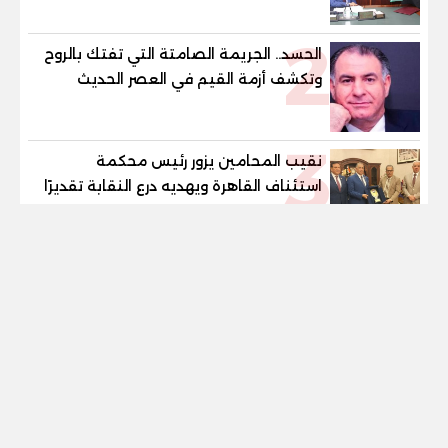
للمهنية .. و100% للصُم وضعاف السمع
2
والنور للمكفوفين
الحسد.. الجريمة الصامتة التي تفتك بالروح
وتكشف أزمة القيم في العصر الحديث
3
نقيب المحامين يزور رئيس محكمة
استئناف القاهرة ويهديه درع النقابة تقديرًا
لدوره في دعم العدالة
tel
4
أب ينهي حياة نجله طعنا في
القليوبية ..تفاصيل صادمة
5
إنقاذ طفلة من الاختناق بعد ابتلاع عملة
معدنية ببني سويف