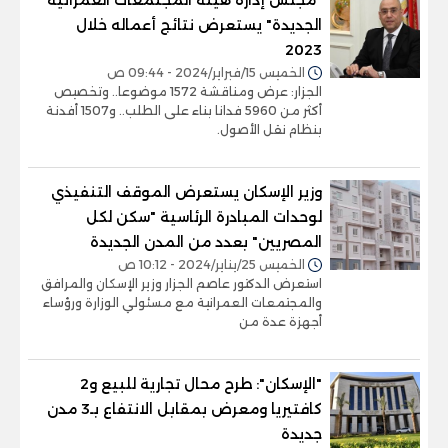
الجديدة" يستعرض نتائج أعماله خلال
2023
الخميس 15/فبراير/2024 - 09:44 ص
الجزار: عرض ومناقشة 1572 موضوعا.. وتخصيص
أكثر من 5960 فدانا بناء على الطلب.. و1507 أفدنة
بنظام نقل الأصول.
وزير الإسكان يستعرض الموقف التنفيذي
لوحدات المبادرة الرئاسية "سكن لكل
المصريين" بعدد من المدن الجديدة
الخميس 25/يناير/2024 - 10:12 ص
استعرض الدكتور عاصم الجزار وزير الإسكان والمرافق
والمجتمعات العمرانية مع مسئولي الوزارة ورؤساء
أجهزة عدة من
"الإسكان": طرح محال تجارية للبيع و2
كافتيريا ومعرض بمقابل الانتفاع بـ3 مدن
جديدة