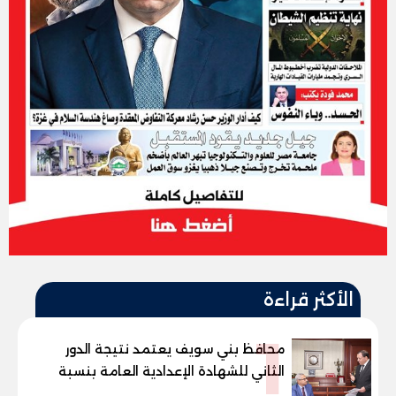
الأكثر قراءة
1
محافظ بني سويف يعتمد نتيجة الدور
الثاني للشهادة الإعدادية العامة بنسبة
79.9% نظامي ...و69.55% منازل.. و70.56%