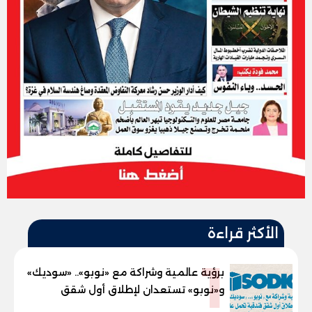
الأكثر قراءة
1
برؤية عالمية وشراكة مع «نوبو».. «سوديك»
و«نوبو» تستعدان لإطلاق أول شقق
فندقية تحمل علامة "نوبو" العالمية في