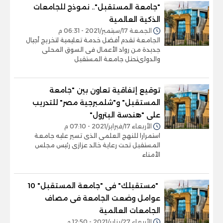
"جامعة المستقبل".. نموذج للجامعات
الذكية العالمية
الجمعة 17/سبتمبر/2021 - 06:31 م
الجامعة تقدم أفضل خدمة تعليمية لتخريج أجيال
جديدة من رواد الأعمال فى السوق المحلى
والدولىتحتل جامعة المستقبل
توقيع إتفاقية تعاون بين "جامعة
المستقبل" و"شلمبرجية مصر" للتدريب
على "هندسة البترول"
الأربعاء 17/فبراير/2021 - 07:10 م
استمرارا للنهج العلمى الذى تسير عليه جامعة
المستقبل تحت رعاية خالد عزازى رئيس مجلس
الأمناء
"مستقبلك" فى "جامعة المستقبل" 10
عوامل وضعت الجامعة فى مصاف
الجامعات العالمية
الأربعاء 27/يناير/2021 - 12:50 م