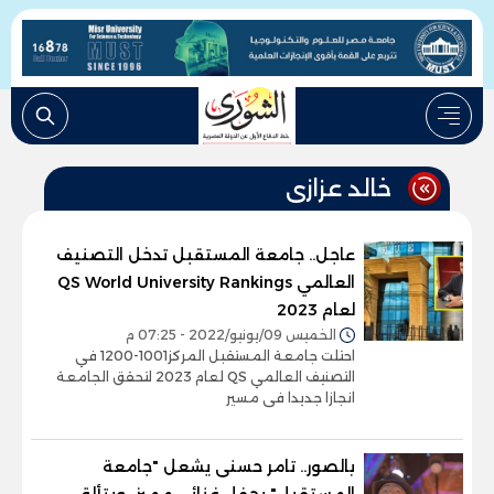
خالد عزازى
عاجل.. جامعة المستقبل تدخل التصنيف
العالمي QS World University Rankings
لعام 2023
الخميس 09/يونيو/2022 - 07:25 م
احتلت جامعة المستقبل المركز1001-1200 في
التصنيف العالمي QS لعام 2023 لتحقق الجامعة
انجازا جديدا فى مسير
بالصور.. تامر حسنى يشعل "جامعة
المستقبل" بحفل غنائى مميز.. ويتألق