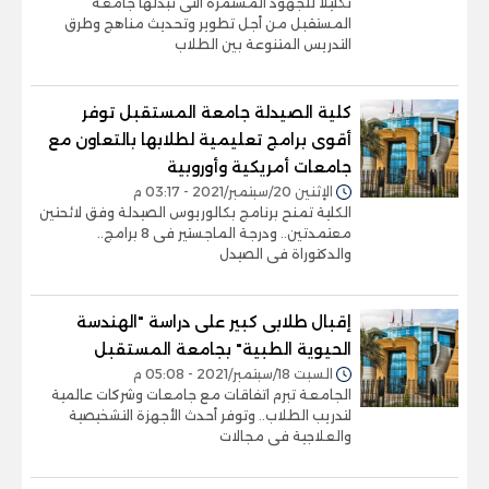
تكليلا للجهود المستمرة التى تبذلها جامعة
المستقبل من أجل تطوير وتحديث مناهج وطرق
التدريس المتنوعة بين الطلاب
كلية الصيدلة جامعة المستقبل توفر
أقوى برامج تعليمية لطلابها بالتعاون مع
جامعات أمريكية وأوروبية
الإثنين 20/سبتمبر/2021 - 03:17 م
الكلية تمنح برنامج بكالوريوس الصيدلة وفق لائحتين
معتمدتين.. ودرجة الماجستير فى 8 برامج..
والدكتوراة فى الصيدل
إقبال طلابى كبير على دراسة "الهندسة
الحيوية الطبية" بجامعة المستقبل
السبت 18/سبتمبر/2021 - 05:08 م
الجامعة تبرم اتفاقات مع جامعات وشركات عالمية
لتدريب الطلاب.. وتوفر أحدث الأجهزة التشخيصية
والعلاجية فى مجالات