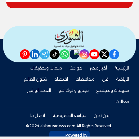
pinterest
linkedin
telegram
whatsapp
tiktok
instagram
nabd
youtube
twitter
facebook
الرئيسية
أخبار مصر
حوادث
ملفات وتحقيقات
الرياضة
فن
محافظات
اقتصاد
شئون العالم
منوعات ومجتمع
فيديو و توك شو
العدد الورقي
مقالات
من نحن
سياسة الخصوصية
اتصل بنا
©2024 alshouranews.com All Rights Reserved.
Powered by