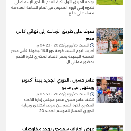
يواجه الفريق الأول لكرة القدم بالنادي الإسماعيلي
نظيره إنبي اليوم الخميس فى تمام الساعة السادسة
مساء على ملع
تعرف على طريق الزمالك إلى نهائي كأس
مصر
السبت 25/يونيو/2022 - 04:23 م
أجريت اليوم السبت قرعة دور الـ16 لبطولة كأس مصر
النسخة الجديدة بمقر الاتحاد المصري لكرة القدم
بحضور ممثلي ال
عامر حسين : الدوري الجديد يبدأ أكتوبر
وينتهي في مايو
السبت 25/يونيو/2022 - 03:33 م
كشف عامر حسين عضو مجلس إدارة الاتحاد
المصري لكرة القدم عن موعد انطلاق ونهاية
الدوري الممتاز للموسم الجديد 20
عرض احتراف سعودي يهدد مفاوضات