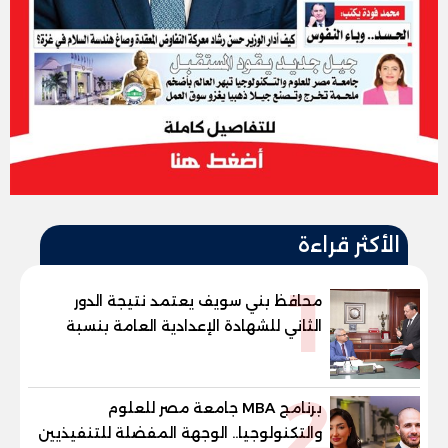
الأكثر قراءة
1
محافظ بني سويف يعتمد نتيجة الدور
الثاني للشهادة الإعدادية العامة بنسبة
79.9% نظامي ...و69.55% منازل.. و70.56%
للمهنية .. و100% للصُم وضعاف السمع
2
والنور للمكفوفين
برنامج MBA جامعة مصر للعلوم
والتكنولوجيا.. الوجهة المفضلة للتنفيذيين