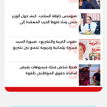
وقيادات المؤسسات لصناعة قادة
المستقبل
3
«مهندس خارطة السلام».. كيف حول الوزير
حسن رشاد شروط الحرب المعقدة إلى
"خارطة طريق" للانسحاب والإعمار؟
4
«صوت التربية والتشريع».. صبورة السيد..
مسيرة برلمانية وتربوية تجمع بين تشريع
القوانين وصناعة الأجيال لبناء الإنسان
المصري
5
ضبط شخص فبرك فيديوهات يعرض
استرداد حقوق المواطنين بالقوة