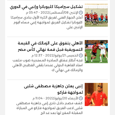
تشكيل سيراميكا كليوباترا وإنبي في الدوري
الإثنين 08/أغسطس/2022 - 05:47 م
أعلن الجهاز الفني لفريق الكرة الأول بنادي سيراميكا
كليوباترا تشكيل الفريق لمواجهة إنبي مساء اليوم
الإثنين على
الأهلي يتفوق على الزمالك في القيمة
التسويقية قبل قمة نهائي كأس مصر
الخميس 21/يوليو/2022 - 12:37 م
تتجه أنظار عشاق الساحرة المستديرة صوب ملعب
استاد القاهرة الدولي عندما يلتقي القطبين الأهلي
والزمالك في نهائي ك
إنبى يعلن جاهزية مصطفى شلبى
لمواجهة فاركو
الأربعاء 20/يوليو/2022 - 11:04 م
كشف مصدر داخل نادى إنبى جاهزية مصطفى
شلبى لاعب الفريق لمواجهة فاركو في المباراة
المقبلة المقرر لها بعد غد الج