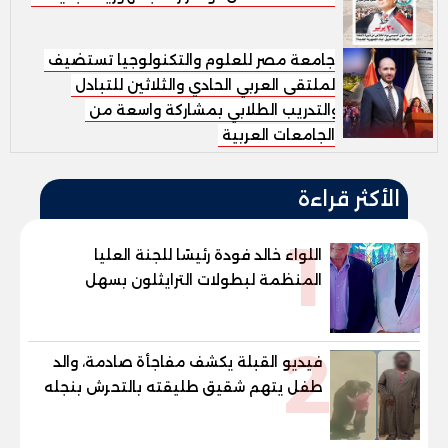
جامعة مصر للعلوم والتكنولوجيا تستضيف
الملتقى العربي الحادي والثلاثين للتبادل
والتدريب الطلابي بمشاركة واسعة من
الجامعات العربية
الأكثر قراءة
1
اللواء خالد فودة رئيسًا للجنة العليا
المنظمة لبطولات الترايثلون بسهل
حشيش
2
فيديو القبلة يكشف مفاجأة صادمة، والد
طفل يتهم شقيق طليقته بالتحرش بنجله
في القليوبية