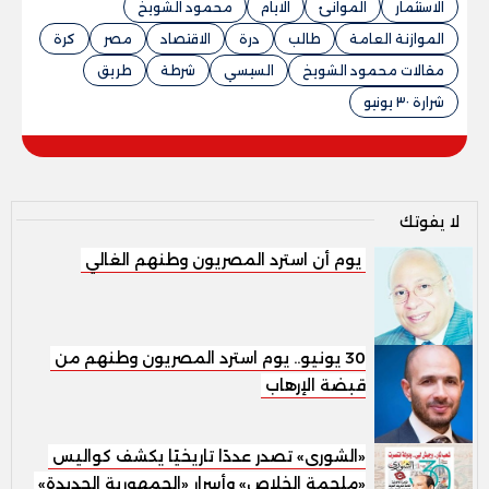
الاستثمار
الموانئ
الايام
محمود الشويخ
الموازنة العامة
طالب
درة
الاقتصاد
مصر
كرة
مقالات محمود الشويخ
السيسي
شرطة
طريق
شرارة ٣٠ يونيو
لا يفوتك
يوم أن استرد المصريون وطنهم الغالي
30 يونيو.. يوم استرد المصريون وطنهم من
قبضة الإرهاب
«الشورى» تصدر عددًا تاريخيًا يكشف كواليس
«ملحمة الخلاص» وأسرار «الجمهورية الجديدة»