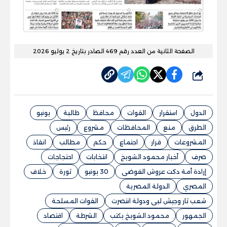
الصفحة الثانية من العدد رقم 469 الصادر بتاريخ 2 يوليو 2026
شارك
الدول
استقرار
القوات
محافظ
طالبة
يونيو
الطرق
منع
المحافظات
مشروع
رئيس
المشروعات
قرار
اجتماع
حكم
مطالب
انقاذ
صرف
أخبار محمود الشويخ
انتخابات
احتجاجات
إرادة أمة دكت عروش الفوضى
30 يونيو
ثورة
خلاف
المصري
الدولة المصرية
شعب ثار وجيش لبى ودولة انتصرت
القوات المسلحة
الجمهور
محمود الشويخ يكتب
الشرطة
اقتصاد