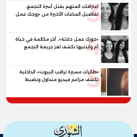
3
اعترافات المتهم بقتل أسرة التجمع..
تفاصيل الساعات الأخيرة من «زوجك عمل
حادثة» حتى إطلاق النار
4
«جوزك عمل حادثة».. آخر مكالمة في حياة
أم وابنتيها تكشف لغز جريمة التجمع
الخامس
5
«طائرات مسيرة تراقب البيوت»، الداخلية
تكشف مزاعم فيديو متداول وتضبط
صاحبه المريض نفسيا