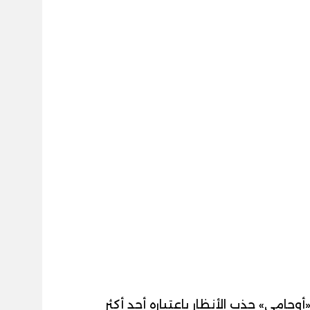
امي» جذب الأنظار باعتباره أحد أكثر