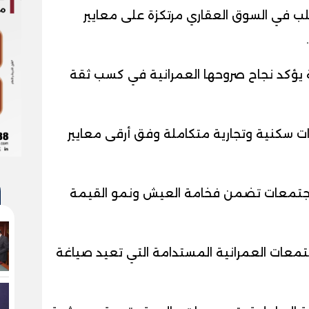
 في السوق العقاري مرتكزة على معايير
كة يؤكد نجاح صروحها العمرانية في كسب ثقة
و«Eastvale» و«Vye».. وجهات سكنية وتجارية متكاملة وفق أرقى معايير
مجتمعات تضمن فخامة العيش ونمو القيمة
ى طليعة المجتمعات العمرانية المستدامة التي تعيد صياغة