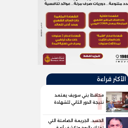
الأكثر قراءة
1
محافظ بني سويف يعتمد
نتيجة الدور الثاني للشهادة
الإعدادية العامة بنسبة
2
79.9% نظامي ...و69.55%
الحسد.. الجريمة الصامتة التي
منازل.. و70.56% للمهنية ..
تفتك بالروح وتكشف أزمة