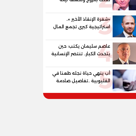
و100% للصُم وضعاف السمع
القيم في العصر الحديث
والنور للمكفوفين
3
«شفرة الإنقاذ الأخير »..
استراتيجية كبرى تجمع المال
والإنتاج والتكنولوجيا الخضراء
4
لبعث الأقتصاد
عاصم سليمان يكتب: حين
يتحدث الكبار.. تنتصر الإنسانية
قبل السياسة
5
أب ينهي حياة نجله طعنا في
القليوبية ..تفاصيل صادمة