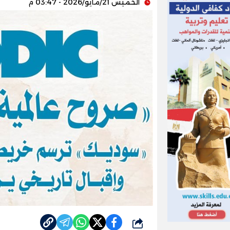
الخميس 21/مايو/2026 - 03:47 م
شارك