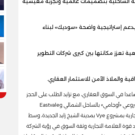
ية الساحلية بتصميمات عالمية وتجربة معيشية
إطلاق المرحلة التجارية بمشروع Vye يدعم إستراتيجية واضحة «سوديك» لبناء
ية تعزز مكانتها بين كبرى شركات التطوير
قية والملاذ الآمن للاستثمار العقاري.
دا في السوق العقاري، مع تزايد الطلب على الحجز
فى المراحل الجديدة التى طرحتها داخل مشروعي «أوجامي» بالساحل الشمالي وEastvale
بالقاهرة الجديدة، إلى جانب طرح المرحلة التجارية بمشروع Vye بمدينة الشيخ زايد الجديدة، وسط
قوة العلامة التجارية وثقة السوق في رؤية الشركة