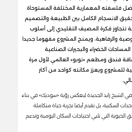
فضل فلسفته المعمارية المختلفة المستوحاة
تحقيق الانسجام الكامل بين الطبيعة والتصميم
ة تتجاوز فكرة المصيف التقليدي إلى أسلوب
صية والرفاهية، ويمنح المشروع مفهوما جديدا
المساحات الخضراء والبحيرات الصناعية
افة فندق ومطعم «نوبو» العالمي لأول مرة
 للمشروع ويعزز مكانته كواحد من أكثر
الي.
يأتى إطلاق المرحلة التجارية بمشروع Vye في الشيخ زايد الجديدة ليعكس رؤية «سوديك» في بناء
ت السكنية، بل تقدم أيضا تجربة حياة متكاملة
 الحيوية التي تلبي احتياجات السكان اليومية وتدعم