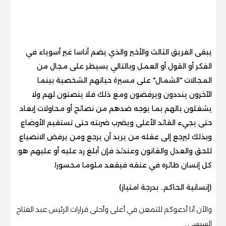
يبقى الفريق الثالث والأخير والذي يضم أناسا غير أسوياء في
الفكر أو القول أو العمل وبالتالي يسيطر على مجال من
المجالات "الشمال" على مسيرة حياتهم الشخصية بينما
الآخرون ينددون ويرفضون ومع ذلك فلا ينصتون لهم ولا
يشغلون بالهم بما يوجه ضدهم من نصائح أو محاولات إبعاد
حتى يجيء القائد الأعلى ويضرب ضربته حتى تستقيم الأوضاع
وبذلك ليرجع إلى عقله من يريد أن يرجع ومن يرفض الانصياع
للحق والعدل والقانون وعندئذ فإن أبلغ رد عليه أو عليهم هو:
كل إنسان طائره في عنقه فيقعد ملوما محسورا.
(إنسانية الحاكم.. بدرجة امتياز)
والآن أنا أدعوكم للتمعن في أغلى وأحلى قرارات الرئيس عبد الفتاح
السيسي..