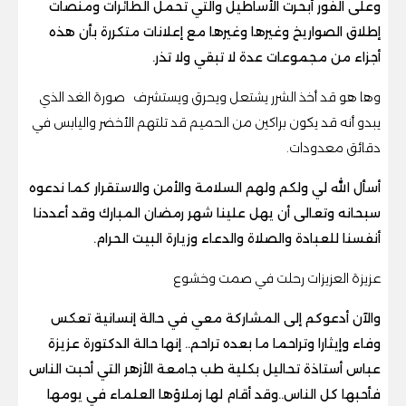
وعلى الفور أبحرت الأساطيل والتي تحمل الطائرات ومنصات
إطلاق الصواريخ وغيرها وغيرها مع إعلانات متكررة بأن هذه
أجزاء من مجموعات عدة لا تبقي ولا تذر.
وها هو قد أخذ الشرر يشتعل ويحرق ويستشرف صورة الغد الذي
يبدو أنه قد يكون براكين من الحميم قد تلتهم الأخضر واليابس في
دقائق معدودات.
أسأل الله لي ولكم ولهم السلامة والأمن والاستقرار كما ندعوه
سبحانه وتعالى أن يهل علينا شهر رمضان المبارك وقد أعددنا
أنفسنا للعبادة والصلاة والدعاء وزيارة البيت الحرام.
عزيزة العزيزات رحلت في صمت وخشوع
والآن أدعوكم إلى المشاركة معي في حالة إنسانية تعكس
وفاء وإيثارا وتراحما ما بعده تراحم.. إنها حالة الدكتورة عزيزة
عباس أستاذة تحاليل بكلية طب جامعة الأزهر التي أحبت الناس
فأحبها كل الناس..وقد أقام لها زملاؤها العلماء في يومها