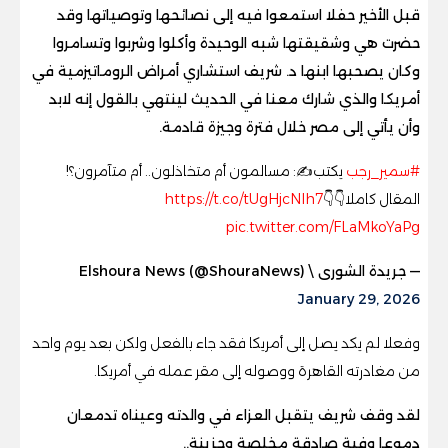
قبل الأخير حفلا استمعوا فيه إلى نصائحها وتوصياتها وقد
حضرت هي وشقيقتها شبه الوحيدة وأكلوا وشربوا وتسامروا
وكان يصحبها ابنها د. شريف استشاري أمراض الروماتيزمية في
أمريكا والذي شارك معنا في الحديث لينتهي بالقول إنه لابد
وأن يأتي إلى مصر خلال فترة وجيزة قادمة.
#سمير_رجب
يكتب✍️: مسالمون أم متخاذلون.. أم متآمرون؟!
المقال كاملا👇👇
https://t.co/tUgHjcNlh7
pic.twitter.com/FLaMkoYaPg
— جريدة الشورى \ Elshoura News (@ShouraNews)
January 29, 2026
وفعلا لم يكد يصل إلى أمريكا فقد جاء بالفعل ولكن بعد يوم واحد
من مغادرته القاهرة ووصوله إلى مقر عمله في أمريكا.
لقد وقف شريف يتقبل العزاء في والدته وعيناه تدمعان
دموعا وفية صادقة مخلصة وحزينة..