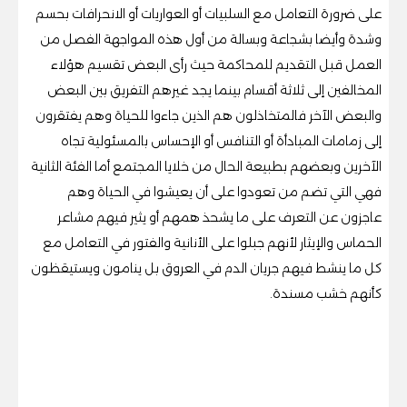
على ضرورة التعامل مع السلبيات أو العواريات أو الانحرافات بحسم
وشدة وأيضا بشجاعة وبسالة من أول هذه المواجهة الفصل من
العمل قبل التقديم للمحاكمة حيث رأى البعض تقسيم هؤلاء
المخالفين إلى ثلاثة أقسام بينما يجد غيرهم التفريق بين البعض
والبعض الآخر فالمتخاذلون هم الذين جاءوا للحياة وهم يفتقرون
إلى زمامات المبادأة أو التنافس أو الإحساس بالمسئولية تجاه
الآخرين وبعضهم بطبيعة الحال من خلايا المجتمع أما الفئة الثانية
فهي التي تضم من تعودوا على أن يعيشوا في الحياة وهم
عاجزون عن التعرف على ما يشحذ همهم أو يثير فيهم مشاعر
الحماس والإيثار لأنهم جبلوا على الأنانية والفتور في التعامل مع
كل ما ينشط فيهم جريان الدم في العروق بل ينامون ويستيقظون
كأنهم خشب مسندة.