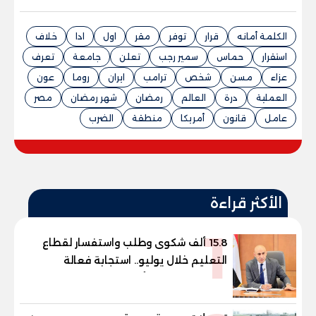
الكلمة أمانه
قرار
توفر
مقر
اول
ادا
خلاف
استقرار
حماس
سمير رجب
تعلن
جامعة
تعرف
عزاء
مسن
شخص
ترامب
ايران
روما
عون
العملية
درة
العالم
رمضان
شهر رمضان
مصر
عامل
قانون
أمريكا
منطقة
الضرب
الأكثر قراءة
1
15.8 ألف شكوى وطلب واستفسار لقطاع
التعليم خلال يوليو.. استجابة فعالة
لشكاوى الطلاب وأولياء الأمور