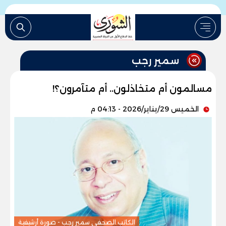
سمير رجب
مسالمون أم متخاذلون.. أم متآمرون؟!
الخميس 29/يناير/2026 - 04:13 م
الكاتب الصحفى سمير رجب - صورة أرشيفية