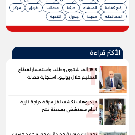
رفع كفاءة
المنشاه
حركة
مطالب
طريق
مركز
المحافظة
مدينة
جدول
التنمية
الأكثر قراءة
1
15.8 ألف شكوى وطلب واستفسار لقطاع
التعليم خلال يوليو.. استجابة فعالة
لشكاوى الطلاب وأولياء الأمور
2
فيديوهات تكشف لغز سرقة دراجة نارية
أمام مستشفى بمدينة نصر
تحويلات مرورية جديدة بمحور محمد حسين