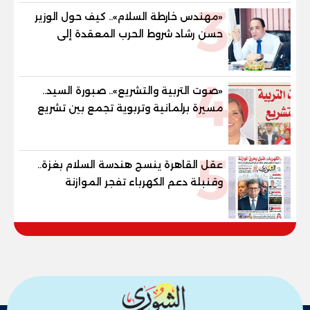
3
والنور للمكفوفين
«مهندس خارطة السلام».. كيف حول الوزير
حسن رشاد شروط الحرب المعقدة إلى
"خارطة طريق" للانسحاب والإعمار؟
4
«صوت التربية والتشريع».. صبورة السيد..
مسيرة برلمانية وتربوية تجمع بين تشريع
القوانين وصناعة الأجيال لبناء الإنسان
المصري
5
عقل القاهرة ينسج هندسة السلام بغزة..
وقنبلة دعم الكهرباء تفجر الموازنة