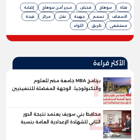
فتاة
سوهاج
فحص
مدير أمن سوهاج
إصابة
الاسعاف
تسمم
جهينة
نقل
مركز
نتيجة
مستشفى
طريق
اللواء
الأكثر قراءة
1
برنامج MBA جامعة مصر للعلوم
والتكنولوجيا.. الوجهة المفضلة للتنفيذيين
وقيادات المؤسسات لصناعة قادة
المستقبل
2
محافظ بني سويف يعتمد نتيجة الدور
الثاني للشهادة الإعدادية العامة بنسبة
79.9% نظامي ...و69.55% منازل.. و70.56%
للمهنية .. و100% للصُم وضعاف السمع