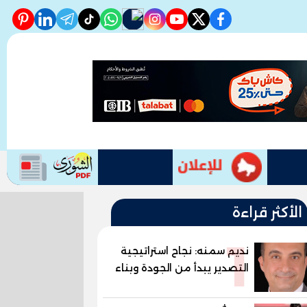
erest
linkedin
telegram
whatsapp
tiktok
instagram
nabd
youtube
twitter
facebook
الأكثر قراءة
1
نديم سمنه: نجاح استراتيجية
التصدير يبدأ من الجودة وبناء
الثقة في شعار "صنع في
مصر"