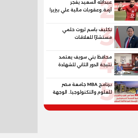
2
عبدالله السعيد يفجر
أزمة..وعقوبات مالية علي بيزيرا
وبانزا
3
تكليف باسم ثروت حلمي
مستشارًا للعلاقات
الدبلوماسية وعضوًا بالهيئة
4
الاستشارية العليا لمنظمة
محافظ بني سويف يعتمد
«جاد جمينت يوإن»
نتيجة الدور الثاني للشهادة
الإعدادية العامة بنسبة
5
79.9% نظامي ...و69.55%
برنامج MBA جامعة مصر
منازل.. و70.56% للمهنية ..
للعلوم والتكنولوجيا.. الوجهة
و100% للصُم وضعاف السمع
المفضلة للتنفيذيين وقيادات
والنور للمكفوفين
المؤسسات لصناعة قادة
المستقبل