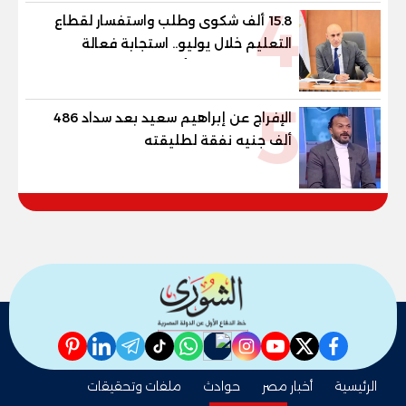
4
15.8 ألف شكوى وطلب واستفسار لقطاع
التعليم خلال يوليو.. استجابة فعالة
لشكاوى الطلاب وأولياء الأمور
5
الإفراج عن إبراهيم سعيد بعد سداد 486
ألف جنيه نفقة لطليقته
pinterest
linkedin
telegram
whatsapp
tiktok
instagram
nabd
youtube
twitter
facebook
الرئيسية
أخبار مصر
حوادث
ملفات وتحقيقات